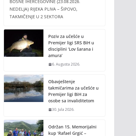
BOSNE IHERCEGOVINE (23.08.2026.
b
er
l
y
NEDELJA) RIJEKA PLIVA – ŠIPOVO,
o
Li
TAKMIČENJE U 2 SEKTORA
o
n
k
k
Poziv za učešće u
Premijer ligi SRS BiH u
disciplini ‘Lov šarana i
amura’
6. Augusta 2026.
Obavještenje
takmičarima za učešće u
Premijer ligi BiH za
osobe sa invaliditetom
30. Jula 2026.
Održan 15. Memorijalni
kup ‘Rafael Grgić –