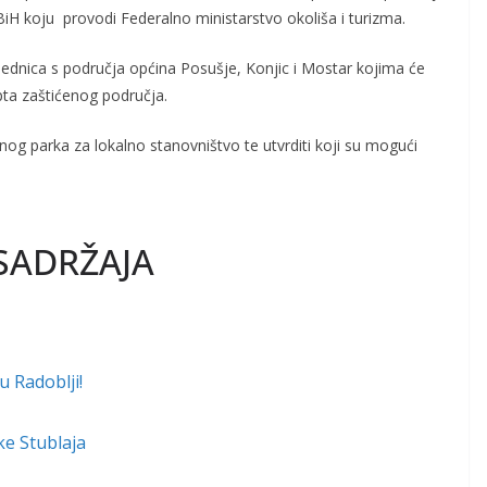
BiH koju provodi Federalno ministarstvo okoliša i turizma.
zajednica s područja općina Posušje, Konjic i Mostar kojima će
pta zaštićenog područja.
lnog parka za lokalno stanovništvo te utvrditi koji su mogući
SADRŽAJA
u Radoblji!
ke Stublaja