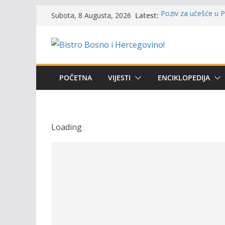
Skip
Latest:
Poziv za učešće u Pr
Subota, 8 Augusta, 2026
to
i amura’
Obavještenje takmič
content
osobe sa invalidite
Održan 15. Memorija
osvojili prelazni pe
Masovni pomor ribe 
POČETNA
VIJESTI
ENCIKLOPEDIJA
prikazuje stanje na
Satnica 7. i 8. kola
Loading
.
.
.