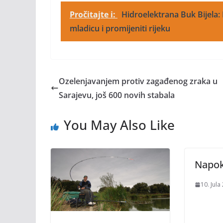
Pročitajte i:
Hidroelektrana Buk Bijela: 
mladicu i promijeniti rijeku
Ozelenjavanjem protiv zagađenog zraka u
Sarajevu, još 600 novih stabala
You May Also Like
Napok
10. Jula