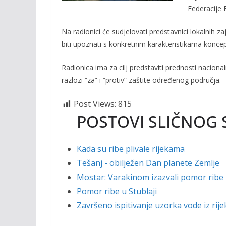
o
n
Federacije 
k
k
Na radionici će sudjelovati predstavnici lokalnih 
biti upoznati s konkretnim karakteristikama konce
Radionica ima za cilj predstaviti prednosti naciona
razlozi “za” i “protiv” zaštite određenog područja.
Post Views:
815
POSTOVI SLIČNOG 
Kada su ribe plivale rijekama
Tešanj - obilježen Dan planete Zemlje
Mostar: Varakinom izazvali pomor ribe 
Pomor ribe u Stublaji
Završeno ispitivanje uzorka vode iz rije