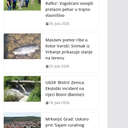
Rafko’: Vogošćani osvojili
prelazni pehar u trajno
vlasništvo
30. Jula 2026.
Masovni pomor ribe u
Kotor Varoši: Snimak iz
Vrbanje prikazuje stanje
na terenu
23. Jula 2026.
UGSR ‘Bistro’ Zenica:
Ekološki incident na
rijeci Bosni (Banlozi)
18. Jula 2026.
Mrkonjić Grad: Uskoro
prvi ‘Sajam ruralnog