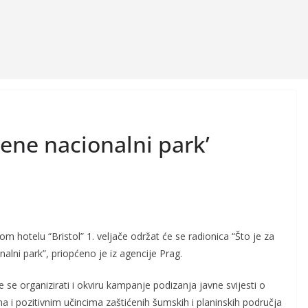
mene nacionalni park’
m hotelu “Bristol” 1. veljače održat će se radionica “Što je za
alni park”, priopćeno je iz agencije Prag.
 se organizirati i okviru kampanje podizanja javne svijesti o
ma i pozitivnim učincima zaštićenih šumskih i planinskih područja