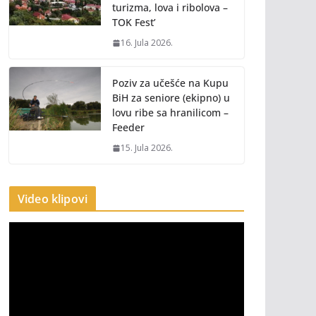
turizma, lova i ribolova –
TOK Fest’
16. Jula 2026.
Poziv za učešće na Kupu
BiH za seniore (ekipno) u
lovu ribe sa hranilicom –
Feeder
15. Jula 2026.
Video klipovi