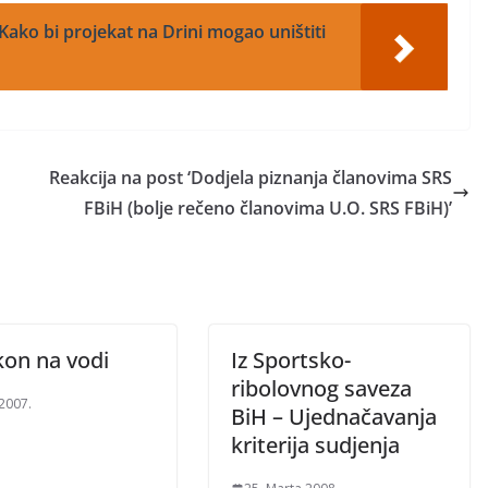
Kako bi projekat na Drini mogao uništiti
Reakcija na post ‘Dodjela piznanja članovima SRS
FBiH (bolje rečeno članovima U.O. SRS FBiH)’
on na vodi
Iz Sportsko-
ribolovnog saveza
 2007.
BiH – Ujednačavanja
kriterija sudjenja