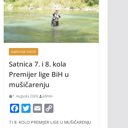
NAJNOVIJE VIJESTI
Satnica 7. i 8. kola
Premijer lige BiH u
mušičarenju
7. Augusta 2026.
admin
F
T
E
C
ac
w
m
o
7 i 8. KOLO PREMIJER LIGE U MUŠIČARENJU
e
itt
ai
p