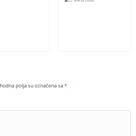
25. Marta 2008.
odna polja su označena sa
*