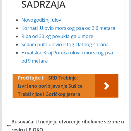
SADRŽAJA
Novogodišnji ulov
Kornati: Ulovio morskog psa od 3,6 metara
Riba od 30 kg povukla ga u more
Sedam puta ulovio istog zlatnog šarana
Hrvatska: Kraj Poreča ulovili morskog psa
od 9 metara
Pročitajte i:
SRD Trebinje:
Izvršeno poribljavanje Sušice,
Trebišnjice i Goričkog jezera
Busovača: U nedjelju otvorenje ribolovne sezone u
reviru I.P.OKO