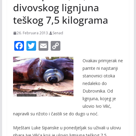
divovskog lignjuna
teškog 7,5 kilograma
26. Februara 2013.
Senad
F
T
E
C
ac
w
m
o
Ovakav primjerak ne
e
itt
ai
p
pamte ni najstariji
b
er
l
y
stanovnici otoka
o
Li
nedaleko do
o
n
Dubrovnika. Od
lignjuna, kojeg je
k
k
ulovio Ivo Vilić,
napravili su rižoto i častili se do dugo u noć.
Mještani Luke šipanske u ponedjeljak su uživali u ulovu
ribara Ive Vilića koji je ulovio lignjuna teškog 7,5