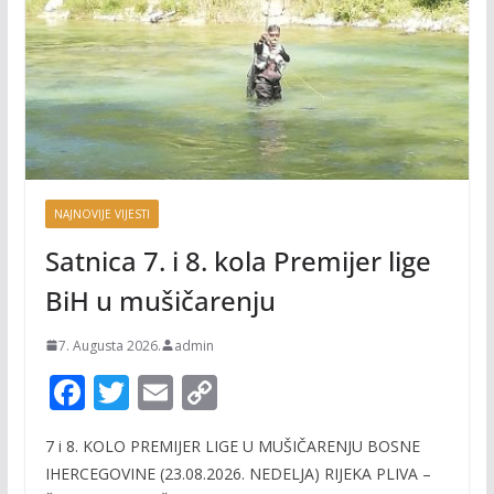
NAJNOVIJE VIJESTI
Satnica 7. i 8. kola Premijer lige
BiH u mušičarenju
7. Augusta 2026.
admin
F
T
E
C
ac
w
m
o
7 i 8. KOLO PREMIJER LIGE U MUŠIČARENJU BOSNE
e
itt
ai
p
IHERCEGOVINE (23.08.2026. NEDELJA) RIJEKA PLIVA –