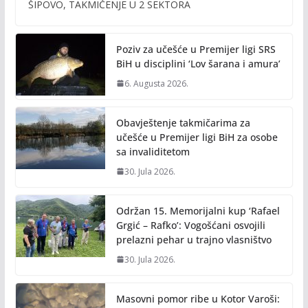
b
er
l
y
ŠIPOVO, TAKMIČENJE U 2 SEKTORA
o
Li
o
n
Poziv za učešće u Premijer ligi SRS
k
k
BiH u disciplini ‘Lov šarana i amura’
6. Augusta 2026.
Obavještenje takmičarima za
učešće u Premijer ligi BiH za osobe
sa invaliditetom
30. Jula 2026.
Održan 15. Memorijalni kup ‘Rafael
Grgić – Rafko’: Vogošćani osvojili
prelazni pehar u trajno vlasništvo
30. Jula 2026.
Masovni pomor ribe u Kotor Varoši: