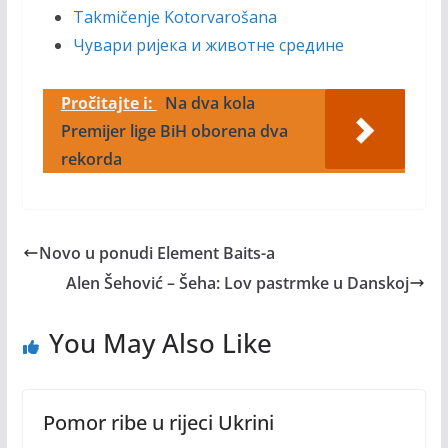
Takmičenje Kotorvarošana
Чувари ријека и животне средине
Pročitajte i:
Na dva kola
Premijer lige BiH oborena dva
rekorda
Novo u ponudi Element Baits-a
Alen Šehović – Šeha: Lov pastrmke u Danskoj
You May Also Like
Pomor ribe u rijeci Ukrini