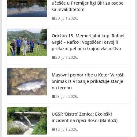
učešće u Premijer ligi BiH za osobe
sa invaliditetom
30. Jula 2026.
Održan 15. Memorijalni kup ‘Rafael
Grgić – Rafko’: Vogošćani osvojili
prelazni pehar u trajno vlasništvo
30. Jula 2026.
Masovni pomor ribe u Kotor Varoši:
Snimak iz Vrbanje prikazuje stanje
na terenu
23. Jula 2026.
UGSR ‘Bistro’ Zenica: Ekološki
incident na rijeci Bosni (Banlozi)
18. Jula 2026.