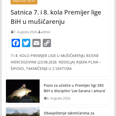
NAJNOVIJE VIJESTI
Satnica 7. i 8. kola Premijer lige
BiH u mušičarenju
7. Augusta 2026.
admin
F
T
E
C
ac
w
m
o
7 i 8. KOLO PREMIJER LIGE U MUŠIČARENJU BOSNE
e
itt
ai
p
IHERCEGOVINE (23.08.2026. NEDELJA) RIJEKA PLIVA –
b
er
l
y
ŠIPOVO, TAKMIČENJE U 2 SEKTORA
o
Li
o
n
Poziv za učešće u Premijer ligi SRS
k
k
BiH u disciplini ‘Lov šarana i amura’
6. Augusta 2026.
Obavještenje takmičarima za