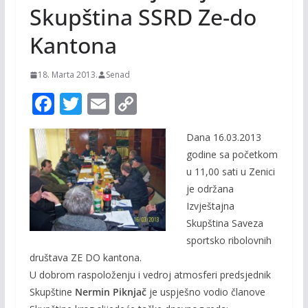
Skupština SSRD Ze-do
Kantona
18. Marta 2013.
Senad
F
T
E
C
ac
w
m
o
Dana 16.03.2013
e
itt
ai
p
godine sa početkom
b
er
l
y
u 11,00 sati u Zenici
o
Li
je održana
o
n
Izvještajna
Skupština Saveza
k
k
sportsko ribolovnih
društava ZE DO kantona.
U dobrom raspoloženju i vedroj atmosferi predsjednik
Skupštine
Nermin Piknjač
je uspješno vodio članove