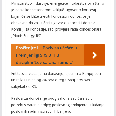
Ministarstvo industrije, energetike i rudarstva ovlašteno
je da sa koncesionarom zaključi ugovor o koncesiji,
kojim će se bliže urediti koncesioni odnos, te je
obavezno da zaključeni ugovor o koncesiji dostavi
Komisiji za koncesije, radi provjere rada koncesionara
„Pionir Energy RS“.
Pročitajte i:
Poziv za učešće u
Premijer ligi SRS BiH u
disciplini ‘Lov šarana i amura’
Entitetska vlada je na današnjoj sjednici u Banjoj Luci
utvrdila i Prijedlog zakona o registraciji poslovnih
subjekata u RS.
Razlozi za donošenje ovog zakona sadržani su u
potrebi stvaranja boljeg poslovnog ambijenta i ukidanja
poslovnih i administrativnih barijera.