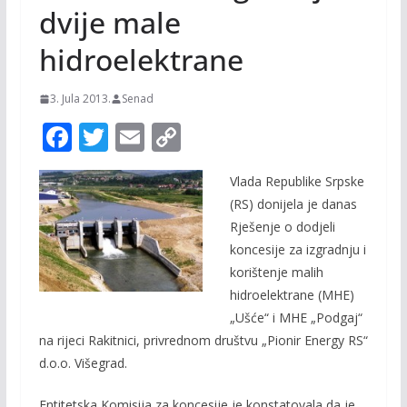
dvije male
hidroelektrane
3. Jula 2013.
Senad
F
T
E
C
ac
w
m
o
Vlada Republike Srpske
e
itt
ai
p
(RS) donijela je danas
b
er
l
y
Rješenje o dodjeli
o
Li
koncesije za izgradnju i
o
n
korištenje malih
hidroelektrane (MHE)
k
k
„Ušće“ i MHE „Podgaj“
na rijeci Rakitnici, privrednom društvu „Pionir Energy RS“
d.o.o. Višegrad.
Entitetska Komisija za koncesije je konstatovala da je