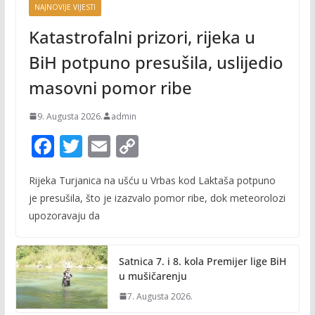
NAJNOVIJE VIJESTI
Katastrofalni prizori, rijeka u
BiH potpuno presušila, uslijedio
masovni pomor ribe
9. Augusta 2026.
admin
F
T
E
C
ac
w
m
o
Rijeka Turjanica na ušću u Vrbas kod Laktaša potpuno
e
itt
ai
p
je presušila, što je izazvalo pomor ribe, dok meteorolozi
b
er
l
y
upozoravaju da
o
Li
o
n
Satnica 7. i 8. kola Premijer lige BiH
k
k
u mušičarenju
7. Augusta 2026.