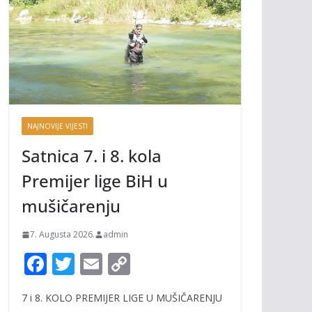
NAJNOVIJE VIJESTI
Satnica 7. i 8. kola
Premijer lige BiH u
mušičarenju
7. Augusta 2026.
admin
F
T
E
C
ac
w
m
o
7 i 8. KOLO PREMIJER LIGE U MUŠIČARENJU
e
itt
ai
p