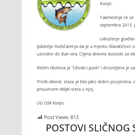
o
Li
Konjic.
o
n
Takmičenje će se 
k
k
septembra 2013. 
Udruženje građana
ljubitelje mušičarenja da je u mjestu Glavatičevo
uzvodno do Ban vira. Cijena dnevne dozvole za oba
Režim ribolova je “Uhvati i pusti” i dozvoljena je sa
Prošli vikend, staza je bila jako dobro posjećena, 
prisustvom ribljih vrsta u njoj.
UG OSR Konjic
Post Views:
813
POSTOVI SLIČNOG 