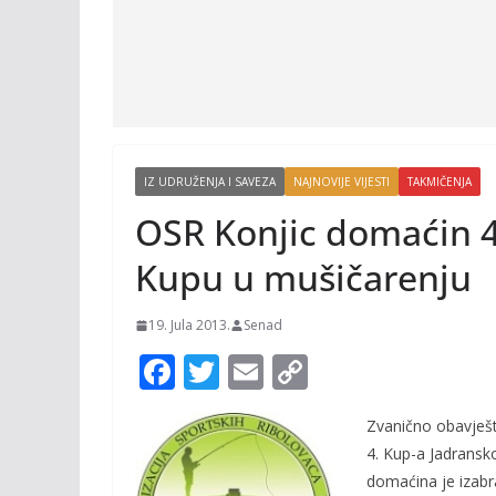
IZ UDRUŽENJA I SAVEZA
NAJNOVIJE VIJESTI
TAKMIČENJA
OSR Konjic domaćin 
Kupu u mušičarenju
19. Jula 2013.
Senad
F
T
E
C
ac
w
m
o
Zvanično obavješt
e
itt
ai
p
4. Kup-a Jadransk
b
er
l
y
domaćina je izabr