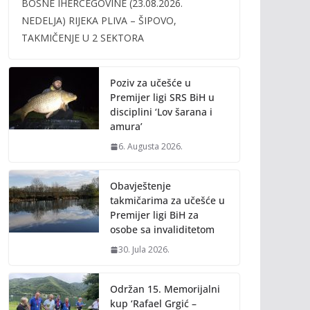
BOSNE IHERCEGOVINE (23.08.2026.
b
er
l
y
NEDELJA) RIJEKA PLIVA – ŠIPOVO,
o
Li
TAKMIČENJE U 2 SEKTORA
o
n
k
k
Poziv za učešće u
Premijer ligi SRS BiH u
disciplini ‘Lov šarana i
amura’
6. Augusta 2026.
Obavještenje
takmičarima za učešće u
Premijer ligi BiH za
osobe sa invaliditetom
30. Jula 2026.
Održan 15. Memorijalni
kup ‘Rafael Grgić –