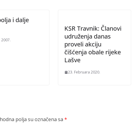
lja i dalje
KSR Travnik: Članovi
udruženja danas
a 2007.
proveli akciju
čišćenja obale rijeke
Lašve
23. Februara 2020.
odna polja su označena sa
*