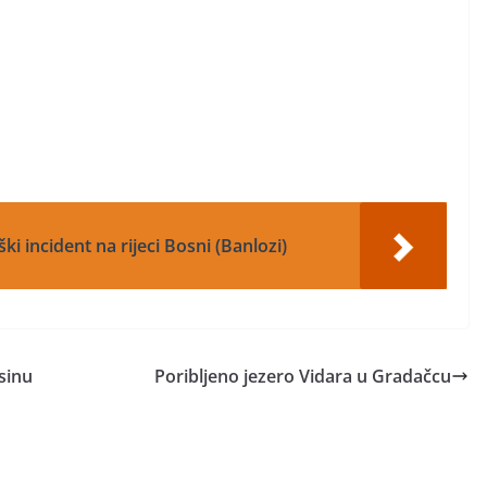
ki incident na rijeci Bosni (Banlozi)
sinu
Poribljeno jezero Vidara u Gradačcu