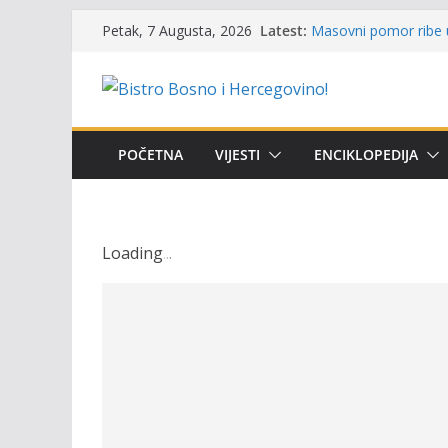
Skip
Latest:
Masovni pomor ribe u
Petak, 7 Augusta, 2026
to
prikazuje stanje na t
Satnica 7. i 8. kola P
content
Poziv za učešće u Prem
i amura’
Obavještenje takmiča
osobe sa invaliditet
POČETNA
VIJESTI
ENCIKLOPEDIJA
Održan 15. Memorijal
osvojili prelazni peha
Loading
.
.
.