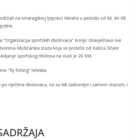
održati na smaragdnoj ljepotici Neretvi u periodu od 06. do 08.
godine.
 “Organizacija sportskih ribolovaca” Konjic obavještava sve
 otvorena Mušičarska staza koja se proteže od Kašića žičare
vljanje sportskog ribolova na stazi je 20 KM.
mo “fly fishing” tehnika.
a po riječima ribolovaca, svi su bili zadovoljni i samom stazom, i
SADRŽAJA