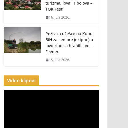
turizma, lova i ribolova –
TOK Fest’
16. Jula 2026.
Poziv za učešće na Kupu
BiH za seniore (ekipno) u
lovu ribe sa hranilicom –
Feeder
15. Jula 2026.
Video klipovi