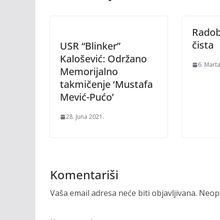
Radobo
čista
USR “Blinker”
Kalošević: Održano
6. Mart
Memorijalno
takmičenje ‘Mustafa
Mević-Pućo’
28. Juna 2021.
Komentariši
Vaša email adresa neće biti objavljivana.
Neoph