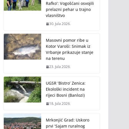
Rafko’: Vogošćani osvojili
prelazni pehar u trajno
vlasništvo
30. Jula 2026.
Masovni pomor ribe u
Kotor Varoši: Snimak iz
Vrbanje prikazuje stanje
na terenu
23. Jula 2026.
UGSR ‘Bistro’ Zenica:
Ekološki incident na
rijeci Bosni (Banlozi)
18. Jula 2026.
Mrkonjić Grad: Uskoro
prvi ‘Sajam ruralnog