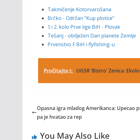
Takmičenje Kotorvarošana
Brčko - Održan "Kup plotice"
1.i 2. kolo Prve lige BiH - Plovak
Tešanj - obilježen Dan planete Zemlje
Prvenstvo F BiH i flyfishing-u
Pročitajte i:
UGSR ‘Bistro’ Zenica: Ekološ
Opasna igra mladog Amerikanca: Upecao p
pa je hvatao za rep
You May Also Like