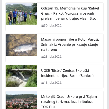
Održan 15. Memorijalni kup ‘Rafael
Grgić – Rafko’: Vogošćani osvojili
prelazni pehar u trajno vlasništvo
30. Jula 2026.
Masovni pomor ribe u Kotor Varoši:
Snimak iz Vrbanje prikazuje stanje
na terenu
23. Jula 2026.
UGSR ‘Bistro’ Zenica: Ekološki
incident na rijeci Bosni (Banlozi)
18. Jula 2026.
Mrkonjić Grad: Uskoro prvi ‘Sajam
ruralnog turizma, lova i ribolova –
TOK Fest’