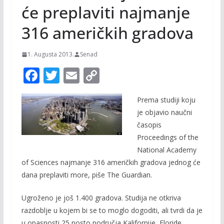
će preplaviti najmanje
316 američkih gradova
1. Augusta 2013.
Senad
F
T
E
C
ac
w
m
o
Prema studiji koju
e
itt
ai
p
je objavio naučni
b
er
l
y
časopis
o
Li
Proceedings of the
o
n
National Academy
of Sciences najmanje 316 američkih gradova jednog će
k
k
dana preplaviti more, piše The Guardian.
Ugroženo je još 1.400 gradova. Studija ne otkriva
razdoblje u kojem bi se to moglo dogoditi, ali tvrdi da je
u opasnosti 25 posto područja Kalifornije, Floride,