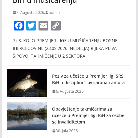
7. Augusta 2026.
admin
F
T
E
C
ac
w
m
o
7 i 8. KOLO PREMIJER LIGE U MUŠIČARENJU BOSNE
e
itt
ai
p
IHERCEGOVINE (23.08.2026. NEDELJA) RIJEKA PLIVA –
b
er
l
y
ŠIPOVO, TAKMIČENJE U 2 SEKTORA
o
Li
o
n
Poziv za učešće u Premijer ligi SRS
k
k
BiH u disciplini ‘Lov šarana i amura’
6. Augusta 2026.
Obavještenje takmičarima za
učešće u Premijer ligi BiH za osobe
sa invaliditetom
30. Jula 2026.