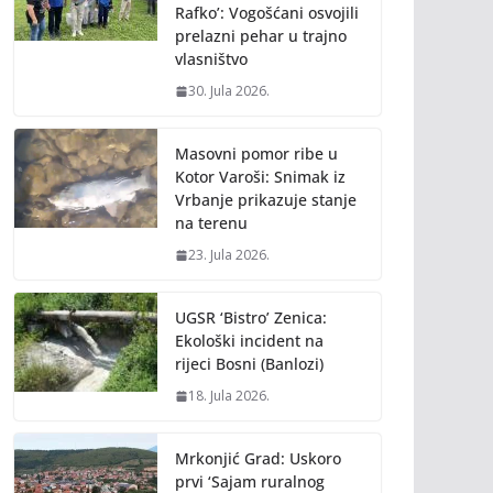
Rafko’: Vogošćani osvojili
prelazni pehar u trajno
vlasništvo
30. Jula 2026.
Masovni pomor ribe u
Kotor Varoši: Snimak iz
Vrbanje prikazuje stanje
na terenu
23. Jula 2026.
UGSR ‘Bistro’ Zenica:
Ekološki incident na
rijeci Bosni (Banlozi)
18. Jula 2026.
Mrkonjić Grad: Uskoro
prvi ‘Sajam ruralnog