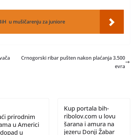
iH u mušičarenju za juniore
ovača
Crnogorski ribar pušten nakon plaćanja 3.500
evra
Kup portala bih-
ribolov.com u lovu
ući prirodnim
šarana i amura na
tama u Americi
jezeru Donji Žabar
odopad u