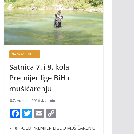
NAJNOVIJE VIJESTI
Satnica 7. i 8. kola
Premijer lige BiH u
mušičarenju
7. Augusta 2026.
admin
F
T
E
C
ac
w
m
o
7 i 8. KOLO PREMIJER LIGE U MUŠIČARENJU
e
itt
ai
p