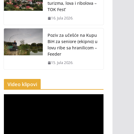
turizma, lova i ribolova –
TOK Fest’
16. Jula 2026.
Poziv za učešće na Kupu
BiH za seniore (ekipno) u
lovu ribe sa hranilicom –
Feeder
15. Jula 2026.
Video klipovi