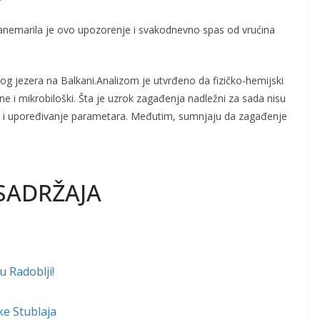
anemarila je ovo upozorenje i svakodnevno spas od vrućina
ikog jezera na Balkani.Analizom je utvrđeno da fizičko-hemijski
 ne i mikrobiloški. Šta je uzrok zagađenja nadležni za sada nisu
nje i upoređivanje parametara. Međutim, sumnjaju da zagađenje
SADRŽAJA
u Radoblji!
ke Stublaja