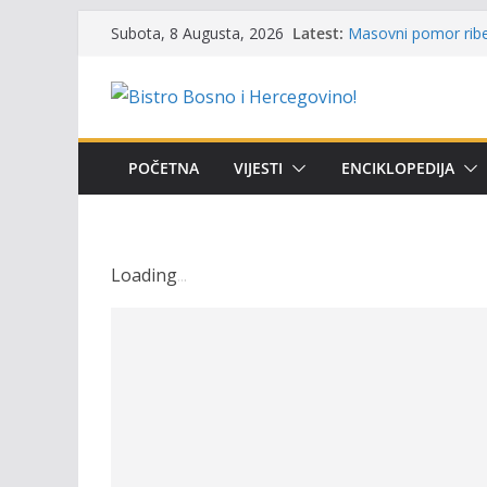
Skip
Latest:
Masovni pomor ribe 
Subota, 8 Augusta, 2026
to
prikazuje stanje na
Satnica 7. i 8. kola
content
Poziv za učešće u Pr
i amura’
Obavještenje takmič
osobe sa invalidite
POČETNA
VIJESTI
ENCIKLOPEDIJA
Održan 15. Memorija
osvojili prelazni pe
Loading
.
.
.