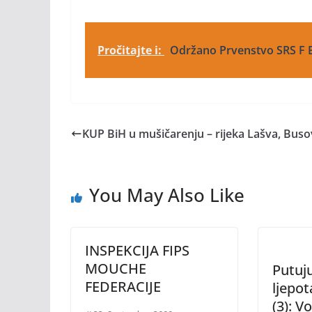
Pročitajte i:
Održano Prvenstvo SRS F B
KUP BiH u mušičarenju – rijeka Lašva, Bus
You May Also Like
INSPEKCIJA FIPS
MOUCHE
Putuj
FEDERACIJE
ljepo
(3): V