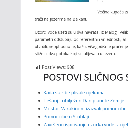
o
n
k
k
Većina kupača z
traži na jezerima na Balkani.
Uzorci vode uzeti su u dva navrata, iz Malog i Vel
parametri odstupaju od referentnih vrijednosti, ali
utvrdili; neophodno je, kažu, višegodišnje praće
stiže iz dva potoka koji se ulijevaju u jezera.
Post Views:
908
POSTOVI SLIČNOG 
Kada su ribe plivale rijekama
Tešanj - obilježen Dan planete Zemlje
Mostar: Varakinom izazvali pomor ribe 
Pomor ribe u Stublaji
Završeno ispitivanje uzorka vode iz rije