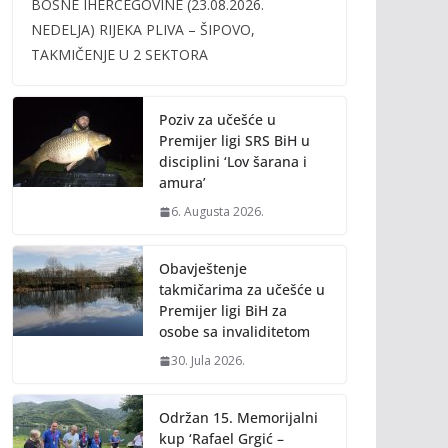
BOSNE IHERCEGOVINE (23.08.2026.
b
er
l
y
NEDELJA) RIJEKA PLIVA – ŠIPOVO,
o
Li
TAKMIČENJE U 2 SEKTORA
o
n
k
k
Poziv za učešće u
Premijer ligi SRS BiH u
disciplini ‘Lov šarana i
amura’
6. Augusta 2026.
Obavještenje
takmičarima za učešće u
Premijer ligi BiH za
osobe sa invaliditetom
30. Jula 2026.
Održan 15. Memorijalni
kup ‘Rafael Grgić –