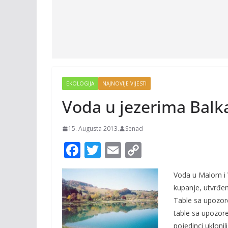
EKOLOGIJA
NAJNOVIJE VIJESTI
Voda u jezerima Balk
15. Augusta 2013.
Senad
F
T
E
C
ac
w
m
o
Voda u Malom i 
e
itt
ai
p
kupanje, utvrđen
b
er
l
y
Table sa upozore
o
Li
table sa upozore
pojedinci uklonili