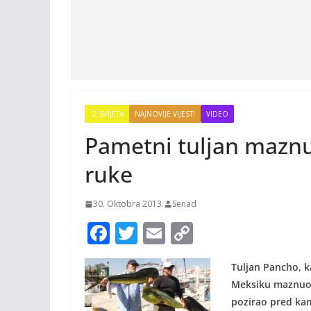
IZ SVIJETA
NAJNOVIJE VIJESTI
VIDEO
Pametni tuljan maznu
ruke
30. Oktobra 2013.
Senad
F
T
E
C
ac
w
m
o
Tuljan Pancho, k
e
itt
ai
p
Meksiku maznuo 
b
er
l
y
pozirao pred k