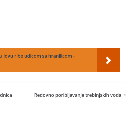
u lovu ribe udicom sa hranilicom -
adnica
Redovno poribljavanje trebinjskih voda