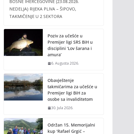
BOSNE IHERCEGOVINE (23.08.2026.
b
er
l
y
NEDELJA) RIJEKA PLIVA – ŠIPOVO,
o
Li
TAKMIČENJE U 2 SEKTORA
o
n
k
k
Poziv za učešće u
Premijer ligi SRS BiH u
disciplini ‘Lov šarana i
amura’
6. Augusta 2026.
Obavještenje
takmičarima za učešće u
Premijer ligi BiH za
osobe sa invaliditetom
30. Jula 2026.
Održan 15. Memorijalni
kup ‘Rafael Grgić –