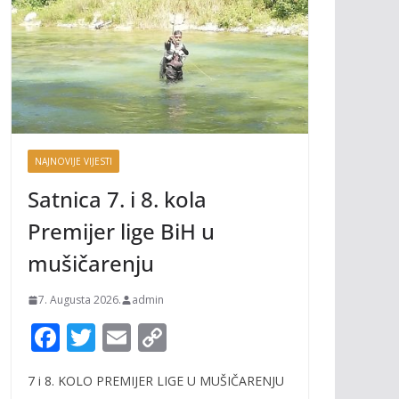
NAJNOVIJE VIJESTI
Satnica 7. i 8. kola
Premijer lige BiH u
mušičarenju
7. Augusta 2026.
admin
F
T
E
C
ac
w
m
o
7 i 8. KOLO PREMIJER LIGE U MUŠIČARENJU
e
itt
ai
p