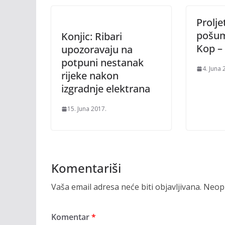
Prolje
pošum
Konjic: Ribari
Kop – 
upozoravaju na
potpuni nestanak
4. Juna 
rijeke nakon
izgradnje elektrana
15. Juna 2017.
Komentariši
Vaša email adresa neće biti objavljivana.
Neoph
Komentar
*