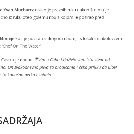
je
Yvan Mucharrz
ostao je praznih ruku nakon što mu je
ancho iz ruku oteo golemu ribu s kojom je pozirao pred
lifornije koji je pozirao s drugom ribom, i s lokalnim ribolovcem
e ‘Chef On The Water’.
a Castro je dodao:
‘Živim u Cabu i doživio sam istu stvar od
no. On svakodnevno pliva za brodicama i čeka priliku da ulovi
je to konačno netko i snimio.’
.
SADRŽAJA