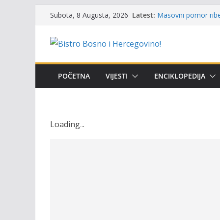
Skip
Latest:
Masovni pomor ribe 
Subota, 8 Augusta, 2026
to
prikazuje stanje na
Satnica 7. i 8. kola
content
Poziv za učešće u Pr
i amura’
Obavještenje takmič
osobe sa invalidite
POČETNA
VIJESTI
ENCIKLOPEDIJA
Održan 15. Memorija
osvojili prelazni pe
Loading
.
.
.