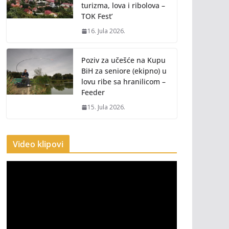
turizma, lova i ribolova –
TOK Fest’
16. Jula 2026.
Poziv za učešće na Kupu
BiH za seniore (ekipno) u
lovu ribe sa hranilicom –
Feeder
15. Jula 2026.
Video klipovi