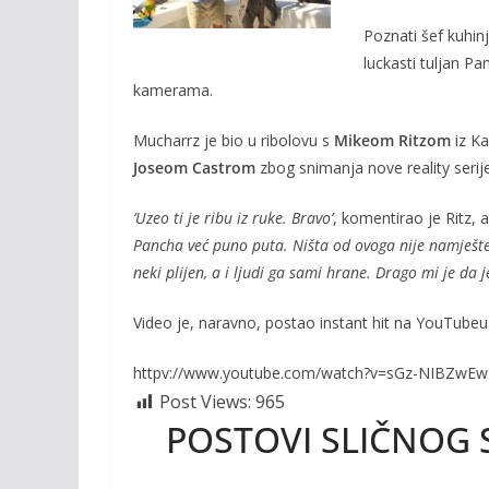
o
Li
Poznati šef kuhin
o
n
luckasti tuljan P
k
k
kamerama.
Mucharrz je bio u ribolovu s
Mikeom Ritzom
iz Ka
Joseom Castrom
zbog snimanja nove reality serij
‘Uzeo ti je ribu iz ruke. Bravo’
, komentirao je Ritz, 
Pancha već puno puta. Ništa od ovoga nije namješte
neki plijen, a i ljudi ga sami hrane. Drago mi je da 
Video je, naravno, postao instant hit na YouTubeu
httpv://www.youtube.com/watch?v=sGz-NIBZwEw
Post Views:
965
POSTOVI SLIČNOG 