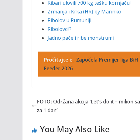
Ribari ulovili 700 kg tešku kornjaču!
Zrmanja i Krka (HR) by Marinko
Ribolov u Rumuniji
Ribolovci!?
Jadno pače i ribe monstrumi
Pročitajte i:
Započela Premijer liga BiH 
Feeder 2026
FOTO: Održana akcija ‘Let's do it – milion s
za 1 dan’
You May Also Like