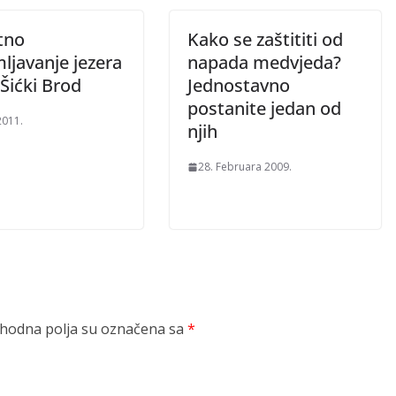
tno
Kako se zaštititi od
ljavanje jezera
napada medvjeda?
Šićki Brod
Jednostavno
postanite jedan od
2011.
njih
28. Februara 2009.
odna polja su označena sa
*