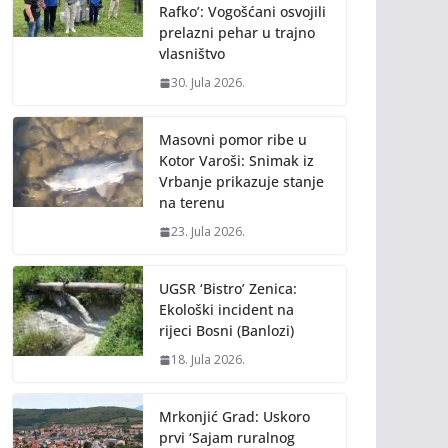
Rafko’: Vogošćani osvojili
prelazni pehar u trajno
vlasništvo
30. Jula 2026.
Masovni pomor ribe u
Kotor Varoši: Snimak iz
Vrbanje prikazuje stanje
na terenu
23. Jula 2026.
UGSR ‘Bistro’ Zenica:
Ekološki incident na
rijeci Bosni (Banlozi)
18. Jula 2026.
Mrkonjić Grad: Uskoro
prvi ‘Sajam ruralnog