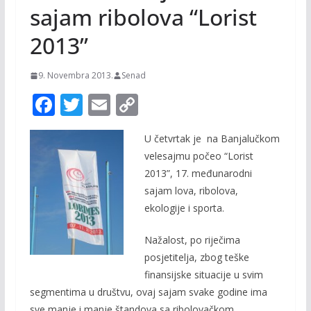
sajam ribolova “Lorist
2013”
9. Novembra 2013.
Senad
F
T
E
C
ac
w
m
o
U četvrtak je na Banjalučkom
e
itt
ai
p
velesajmu počeo “Lorist
b
er
l
y
2013”, 17. međunarodni
o
Li
sajam lova, ribolova,
o
n
ekologije i sporta.
k
k
Nažalost, po riječima
posjetitelja, zbog teške
finansijske situacije u svim
segmentima u društvu, ovaj sajam svake godine ima
sve manje i manje štandova sa ribolovačkom