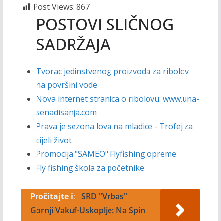
Post Views:
867
POSTOVI SLIČNOG
SADRŽAJA
Tvorac jedinstvenog proizvoda za ribolov
na površini vode
Nova internet stranica o ribolovu: www.una-
senadisanja.com
Prava je sezona lova na mladice - Trofej za
cijeli život
Promocija "SAMEO" Flyfishing opreme
Fly fishing škola za početnike
Pročitajte i:
SRD "Vrbas"
Gornji Vakuf-Uskoplje: Na Spin