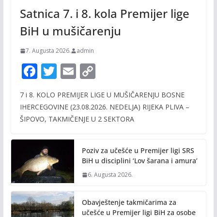
Satnica 7. i 8. kola Premijer lige
BiH u mušičarenju
7. Augusta 2026.
admin
F
T
E
C
ac
w
m
o
7 i 8. KOLO PREMIJER LIGE U MUŠIČARENJU BOSNE
e
itt
ai
p
IHERCEGOVINE (23.08.2026. NEDELJA) RIJEKA PLIVA –
b
er
l
y
ŠIPOVO, TAKMIČENJE U 2 SEKTORA
o
Li
o
n
Poziv za učešće u Premijer ligi SRS
k
k
BiH u disciplini ‘Lov šarana i amura’
6. Augusta 2026.
Obavještenje takmičarima za
učešće u Premijer ligi BiH za osobe