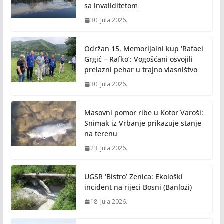
sa invaliditetom
30. Jula 2026.
Održan 15. Memorijalni kup ‘Rafael
Grgić – Rafko’: Vogošćani osvojili
prelazni pehar u trajno vlasništvo
30. Jula 2026.
Masovni pomor ribe u Kotor Varoši:
Snimak iz Vrbanje prikazuje stanje
na terenu
23. Jula 2026.
UGSR ‘Bistro’ Zenica: Ekološki
incident na rijeci Bosni (Banlozi)
18. Jula 2026.