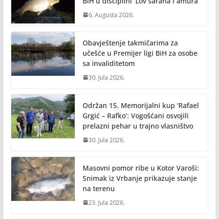
k
k
BiH u disciplini ‘Lov šarana i amura’
6. Augusta 2026.
Obavještenje takmičarima za
učešće u Premijer ligi BiH za osobe
sa invaliditetom
30. Jula 2026.
Održan 15. Memorijalni kup ‘Rafael
Grgić – Rafko’: Vogošćani osvojili
prelazni pehar u trajno vlasništvo
30. Jula 2026.
Masovni pomor ribe u Kotor Varoši:
Snimak iz Vrbanje prikazuje stanje
na terenu
23. Jula 2026.