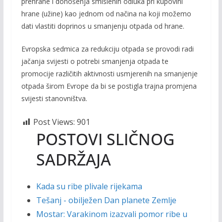
prehrane i donošenja smislenih odluka pri kupovini
hrane (užine) kao jednom od načina na koji možemo
dati vlastiti doprinos u smanjenju otpada od hrane.
Evropska sedmica za redukciju otpada se provodi radi
jačanja svijesti o potrebi smanjenja otpada te
promocije različitih aktivnosti usmjerenih na smanjenje
otpada širom Evrope da bi se postigla trajna promjena
svijesti stanovništva.
Post Views:
901
POSTOVI SLIČNOG
SADRŽAJA
Kada su ribe plivale rijekama
Tešanj - obilježen Dan planete Zemlje
Mostar: Varakinom izazvali pomor ribe u