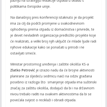
pažnju na strategiju redukcije otpada u skladu s
politikama Evropske unije.
Na današnjoj pres-konferenciji istaknuto je da projekt
ima za cilj da podrži promjene u svakodnevnom
ophođenju prema otpadu iz domaćinstva i privrede, te
je devet nevladinih organizacija predložilo projekte koje
će realizirati, a veliki broj njih uključit će mlade ljude radi
njihove edukacije kako se ponašati u prirodi i ne
ostavljati smeće.
Ministar prostornog uređenja i zaštite okoliša KS-a
Zlatko Petrović
je izrazio nadu da će brojne aktivnosti
planirane za sljedeću sedmicu naići na
odziv građana
posebno iz razloga što smanjenje otpada ima suštinski
značaj za zaštitu okoliša, dodajući da bi i na državnom
nivou trebalo raditi na ovakvim aktivnostima da bi se
povećala svijest o reciklaži i obradi otpada.