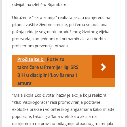
odvijati na izletištu Bijambare.
Udruženje “Iskra znanja” realizira akciju usmjerenu na
pitanje zaštite životne sredine, pri čemu se posebna
pažnja pridaje segmentu produženog životnog vijeka
proizvoda, kao jednom od primarnih alata u borbi s
problemom prevencije otpada.
Pročitajte i:
Poziv za
takmičare u Premijer ligi SRS
BiH u disciplini ‘Lov šarana i
amura’
“Mala škola Eko-života” naziv je akcije koju realizira
“Klub Visokogoraca” radi promoviranja pozitivne
ekološke prakse i volonterskog angažmana kako mlađe
populacije, tako i građana izletnika u akcijama
usmjerenim na pravilno odlaganje otpadnog materijala