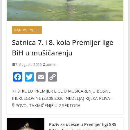
NAJNOVIJE VIJESTI
Satnica 7. i 8. kola Premijer lige
BiH u mušičarenju
7. Augusta 2026.
admin
F
T
E
C
ac
w
m
o
7 i 8. KOLO PREMIJER LIGE U MUŠIČARENJU BOSNE
e
itt
ai
p
IHERCEGOVINE (23.08.2026. NEDELJA) RIJEKA PLIVA –
b
er
l
y
ŠIPOVO, TAKMIČENJE U 2 SEKTORA
o
Li
o
n
Poziv za učešće u Premijer ligi SRS