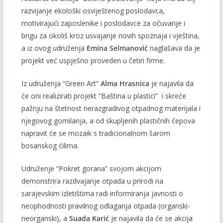
razvijanje ekološki osviještenog poslodavca,
motivirajući zaposlenike i poslodavce za očuvanje i
brigu za okoliš kroz usvajanje novih spoznaja i vještina,
a iz ovog udruženja
Emina Selmanović
naglašava da je
projekt već uspješno proveden u četiri firme.
Iz udruženja “Green Art”
Alma Hrasnica
je najavila da
će oni realizirati projekt “Baština u plastici” i skreće
pažnju na štetnost nerazgradivog otpadnog materijala i
njegovog gomilanja, a od skupljenih plastičnih čepova
napravit će se mozaik s tradicionalnom šarom
bosanskog ćilima.
Udruženje “Pokret gorana” svojom akcijom
demonstrira razdvajanje otpada u prirodi na
sarajevskim izletištima radi informiranja javnosti o
neophodnosti pravilnog odlaganja otpada (organski-
neorganski), a
Suada Karić
je najavila da će se akcija