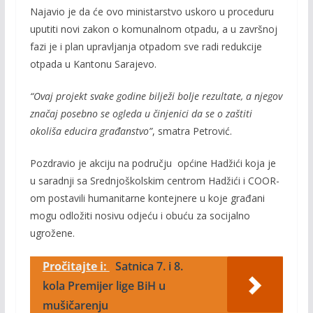
Najavio je da će ovo ministarstvo uskoro u proceduru
uputiti novi zakon o komunalnom otpadu, a u završnoj
fazi je i plan upravljanja otpadom sve radi redukcije
otpada u Kantonu Sarajevo.
“Ovaj projekt svake godine bilježi bolje rezultate, a njegov
značaj posebno se ogleda u činjenici da se o zaštiti
okoliša educira građanstvo”
, smatra Petrović.
Pozdravio je akciju na području općine Hadžići koja je
u saradnji sa Srednjoškolskim centrom Hadžići i COOR-
om postavili humanitarne kontejnere u koje građani
mogu odložiti nosivu odjeću i obuću za socijalno
ugrožene.
Pročitajte i:
Satnica 7. i 8.
kola Premijer lige BiH u
mušičarenju