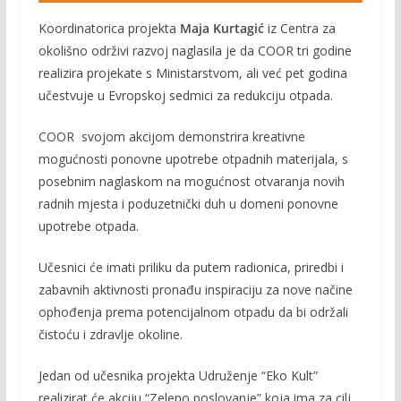
Koordinatorica projekta
Maja Kurtagić
iz Centra za
okolišno održivi razvoj naglasila je da COOR tri godine
realizira projekate s Ministarstvom, ali već pet godina
učestvuje u Evropskoj sedmici za redukciju otpada.
COOR svojom akcijom demonstrira kreativne
mogućnosti ponovne upotrebe otpadnih materijala, s
posebnim naglaskom na mogućnost otvaranja novih
radnih mjesta i poduzetnički duh u domeni ponovne
upotrebe otpada.
Učesnici će imati priliku da putem radionica, priredbi i
zabavnih aktivnosti pronađu inspiraciju za nove načine
ophođenja prema potencijalnom otpadu da bi održali
čistoću i zdravlje okoline.
Jedan od učesnika projekta Udruženje “Eko Kult”
realizirat će akciju “Zeleno poslovanje” koja ima za cilj