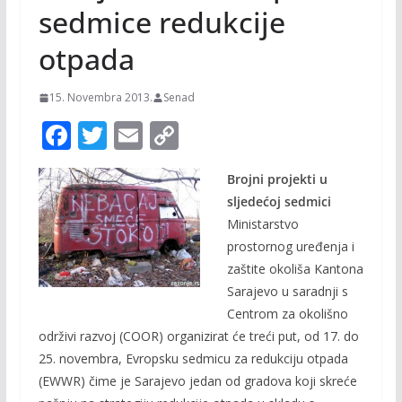
sedmice redukcije
otpada
15. Novembra 2013.
Senad
F
T
E
C
ac
w
m
o
Brojni projekti u
e
itt
ai
p
sljedećoj sedmici
b
er
l
y
Ministarstvo
o
Li
prostornog uređenja i
o
n
zaštite okoliša Kantona
Sarajevo u saradnji s
k
k
Centrom za okolišno
održivi razvoj (COOR) organizirat će treći put, od 17. do
25. novembra, Evropsku sedmicu za redukciju otpada
(EWWR) čime je Sarajevo jedan od gradova koji skreće