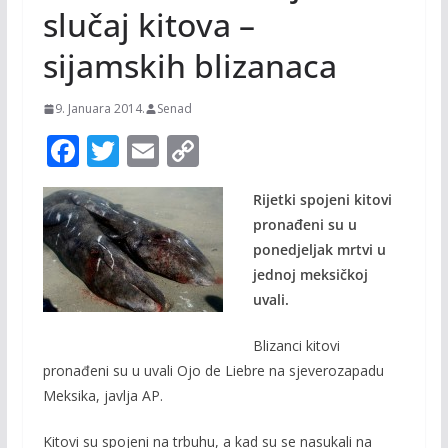
slučaj kitova –
sijamskih blizanaca
9. Januara 2014.
Senad
F
T
E
C
ac
w
m
o
Rijetki spojeni kitovi
e
itt
ai
p
pronađeni su u
b
er
l
y
ponedjeljak mrtvi u
o
Li
jednoj meksičkoj
o
n
uvali.
k
k
Blizanci kitovi
pronađeni su u uvali Ojo de Liebre na sjeverozapadu
Meksika, javlja AP.
Kitovi su spojeni na trbuhu, a kad su se nasukali na