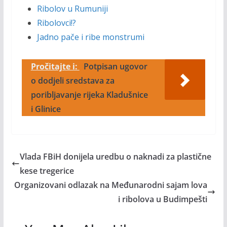
Ribolov u Rumuniji
Ribolovci!?
Jadno pače i ribe monstrumi
Pročitajte i:
Potpisan ugovor
o dodjeli sredstava za
poribljavanje rijeka Kladušnice
i Glinice
Vlada FBiH donijela uredbu o naknadi za plastične
kese tregerice
Organizovani odlazak na Međunarodni sajam lova
i ribolova u Budimpešti