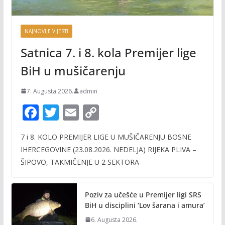
NAJNOVIJE VIJESTI
Satnica 7. i 8. kola Premijer lige
BiH u mušičarenju
7. Augusta 2026.
admin
F
T
E
C
ac
w
m
o
7 i 8. KOLO PREMIJER LIGE U MUŠIČARENJU BOSNE
e
itt
ai
p
IHERCEGOVINE (23.08.2026. NEDELJA) RIJEKA PLIVA –
b
er
l
y
ŠIPOVO, TAKMIČENJE U 2 SEKTORA
o
Li
o
n
Poziv za učešće u Premijer ligi SRS
k
k
BiH u disciplini ‘Lov šarana i amura’
6. Augusta 2026.