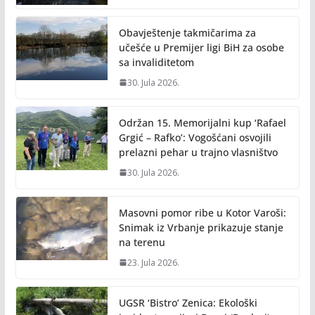
Obavještenje takmičarima za
učešće u Premijer ligi BiH za osobe
sa invaliditetom
30. Jula 2026.
Održan 15. Memorijalni kup ‘Rafael
Grgić – Rafko’: Vogošćani osvojili
prelazni pehar u trajno vlasništvo
30. Jula 2026.
Masovni pomor ribe u Kotor Varoši:
Snimak iz Vrbanje prikazuje stanje
na terenu
23. Jula 2026.
UGSR ‘Bistro’ Zenica: Ekološki