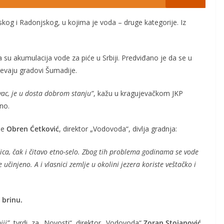
rskog i Radonjskog, u kojima je voda – druge kategorije. Iz
a su akumulacija vode za piće u Srbiji. Predviđano je da se u
evaju gradovi Šumadije.
vac, je u dosta dobrom stanju”
, kažu u kragujevačkom JKP
no.
že
Obren Ćetković
, direktor „Vodovoda“, divlja gradnja:
dica, čak i čitavo etno-selo. Zbog tih problema godinama se vode
učinjeno. A i vlasnici zemlje u okolini jezera koriste veštačko i
 brinu.
iji”
, tvrdi, za „Novosti“, direktor „Vodovoda“
Zoran Stojanović
.