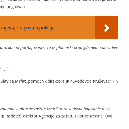
nije negativan.
rajeva, reagovala policija
ata, kao ni poribljavanje. To je planinski kraj, gde nema obradive
lije“.
,
Slavica Mrfat
, pomoćnik direktora JKP „Vodovod Kruševac“ –
“i
u zonama sanitarne zaštite izvorišta za vodosnabdjevanje može
ilip Radović
, direktor Agencije za zaštitu životne sredine. Ove
.