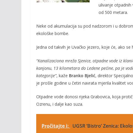
o
n
ulivanje otpadnih 
k
k
od 500 metara.
Neke od akumulacija su pod nadzorom i u dobrom su
ekološke bombe.
Jedna od takvih je Uvačko jezero, koje će, ako se h
“Kanalizaciona mreža Sjenice, otpadne vode iz klanic
kanjonu, 13 kilometara do Ledene pećine, pa je vod
kategorije”
, kaže
Branko Bjelić
, direktor Specijaln
je prošle godine u četiri navrata mjerila kvalitet vo
Otpadne vode donosi rijeka Grabovica, koja protiče 
Ozrenu, i dalje kao suza.
Pročitajte i:
UGSR ‘Bistro’ Zenica: Ekološ