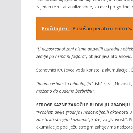
Nijedan rezultat analize vode, za dve i po godine, 
Pročitajte i:
Pokušao pecati u centru Sa
“U neposrednoj zoni nismo dozvolili izgradnju objek
zemlje pa nema ni fosfora”
, objašnjava Stojanović.
Stanovnici Kruševca vodu koriste iz akumulacije „Će
“Imamo vrhunsku tehnologiju”
, ističe, za „Novosti“
možemo da budemo bezbrižni”
.
STROGE KAZNE ZAKOČILE BI DIVLJU GRADNJU
“Problem divlje gradnje i nedozvoljenih aktivnosti 
zaustaviti strogim kaznama”
, kaže, za „Novosti“,
F
akumulacije podliježu strogim zahtjevima nadzora