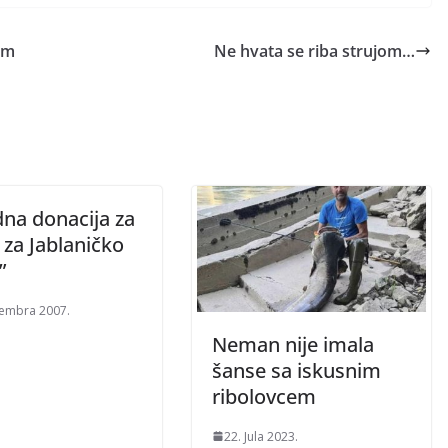
am
Ne hvata se riba strujom…
dna donacija za
 za Jablaničko
”
embra 2007.
Neman nije imala
šanse sa iskusnim
ribolovcem
22. Jula 2023.