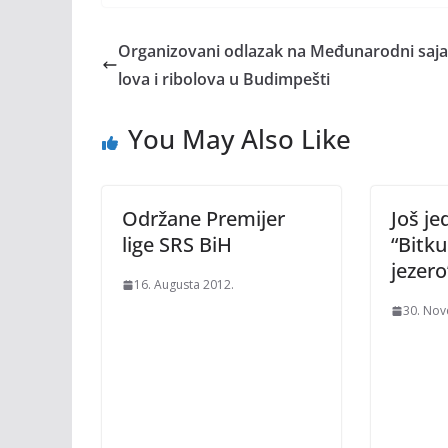
Organizovani odlazak na Međunarodni saj
lova i ribolova u Budimpešti
You May Also Like
Održane Premijer
Još je
lige SRS BiH
“Bitku
jezero
16. Augusta 2012.
30. Nov