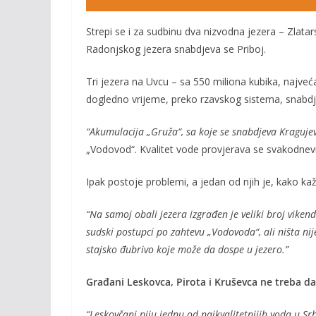
Strepi se i za sudbinu dva nizvodna jezera – Zlata
Radonjskog jezera snabdjeva se Priboj.
Tri jezera na Uvcu – sa 550 miliona kubika, najveć
dogledno vrijeme, preko rzavskog sistema, snabdj
“Akumulacija „Gruža“, sa koje se snabdjeva Kraguje
„Vodovod“. Kvalitet vode provjerava se svakodnev
Ipak postoje problemi, a jedan od njih je, kako ka
“Na samoj obali jezera izgrađen je veliki broj viken
sudski postupci po zahtevu „Vodovoda“, ali ništa nije 
stajsko đubrivo koje može da dospe u jezero.”
Građani Leskovca, Pirota i Kruševca ne treba da
“Leskovčani piju jednu od najkvalitetnijih voda u Srb