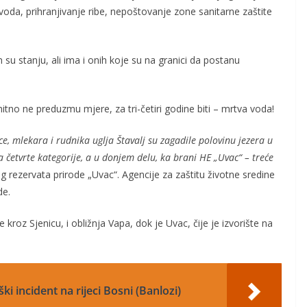
voda, prihranjivanje ribe, nepoštovanje zone sanitarne zaštite
 stanju, ali ima i onih koje su na granici da postanu
itno ne preduzmu mjere, za tri-četiri godine biti – mrtva voda!
e, mlekara i rudnika uglja Štavalj su zagadile polovinu jezera u
a
četvrte kategorije, a u donjem delu, ka brani HE „Uvac“ – treće
og rezervata prirode „Uvac“. Agencije za zaštitu životne sredine
de.
kroz Sjenicu, i obližnja Vapa, dok je Uvac, čije je izvorište na
ki incident na rijeci Bosni (Banlozi)