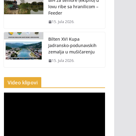
BiH za seniore (ekipno) u
lovu ribe sa hranilicom –
Feeder
15. Jula 2026.
Bilten XVI Kupa
Jadransko-podunavskih
zemalja u mušičarenju
15. Jula 2026.
Video klipovi