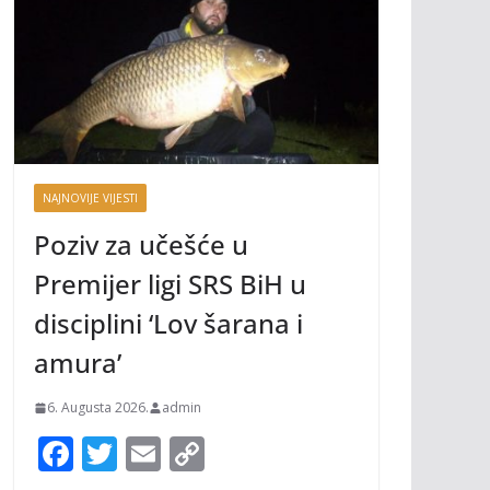
NAJNOVIJE VIJESTI
Poziv za učešće u
Premijer ligi SRS BiH u
disciplini ‘Lov šarana i
amura’
6. Augusta 2026.
admin
F
T
E
C
ac
w
m
o