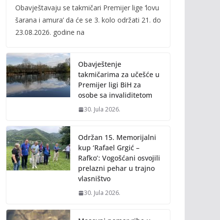
Obavještavaju se takmičari Premijer lige ‘lovu
e
itt
ai
p
šarana i amura’ da će se 3. kolo održati 21. do
b
er
l
y
23.08.2026. godine na
o
Li
o
n
Obavještenje
k
k
takmičarima za učešće u
Premijer ligi BiH za
osobe sa invaliditetom
30. Jula 2026.
Održan 15. Memorijalni
kup ‘Rafael Grgić –
Rafko’: Vogošćani osvojili
prelazni pehar u trajno
vlasništvo
30. Jula 2026.