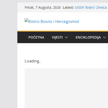
Skip
Latest:
UGSR ‘Bistro’ Zenica: 
Petak, 7 Augusta, 2026
to
(Banlozi)
Poziv za učešće u Prem
content
i amura’
Obavještenje takmiča
osobe sa invaliditet
Održan 15. Memorijal
POČETNA
VIJESTI
ENCIKLOPEDIJA
osvojili prelazni peha
Masovni pomor ribe u
prikazuje stanje na t
Loading
.
.
.