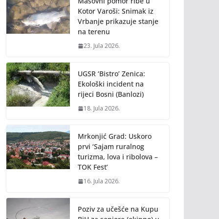
Masovni pomor ribe u
Kotor Varoši: Snimak iz
Vrbanje prikazuje stanje
na terenu
23. Jula 2026.
UGSR ‘Bistro’ Zenica:
Ekološki incident na
rijeci Bosni (Banlozi)
18. Jula 2026.
Mrkonjić Grad: Uskoro
prvi ‘Sajam ruralnog
turizma, lova i ribolova –
TOK Fest’
16. Jula 2026.
Poziv za učešće na Kupu