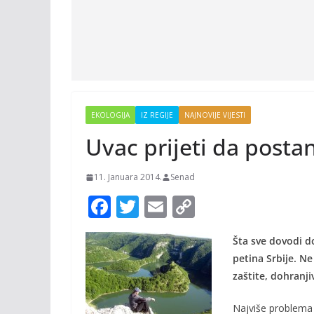
EKOLOGIJA
IZ REGIJE
NAJNOVIJE VIJESTI
Uvac prijeti da post
11. Januara 2014.
Senad
F
T
E
C
ac
w
m
o
Šta sve dovodi d
e
itt
ai
p
petina Srbije. N
b
er
l
y
zaštite, dohranji
o
Li
Najviše problema 