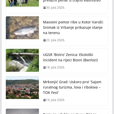
prelazni pehar u trajno vlasništvo
30. Jula 2026.
Masovni pomor ribe u Kotor Varoši:
Snimak iz Vrbanje prikazuje stanje
na terenu
23. Jula 2026.
UGSR ‘Bistro’ Zenica: Ekološki
incident na rijeci Bosni (Banlozi)
18. Jula 2026.
Mrkonjić Grad: Uskoro prvi ‘Sajam
ruralnog turizma, lova i ribolova –
TOK Fest’
16. Jula 2026.