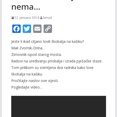
nema…
12. Januara 2014.
Senad
F
T
E
C
ac
w
m
o
Jeste li ikad ciljano lovili škobalja na kašiku?
e
itt
ai
p
Mali Zvornik-Drina.
b
er
l
y
Zimovnik ispod starog mosta.
o
Li
Radovi na uređivanju priobalja i izrada pješačke staze.
o
n
Tom prilikom su snimljena dva radnika kako love
škobalja na kašiku.
k
k
Pročitajte naslov ove vijesti.
Pogledajte video…