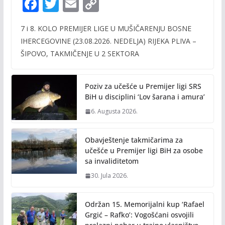
F
T
E
C
ac
w
m
o
7 i 8. KOLO PREMIJER LIGE U MUŠIČARENJU BOSNE
e
itt
ai
p
IHERCEGOVINE (23.08.2026. NEDELJA) RIJEKA PLIVA –
b
er
l
y
ŠIPOVO, TAKMIČENJE U 2 SEKTORA
o
Li
o
n
Poziv za učešće u Premijer ligi SRS
k
k
BiH u disciplini ‘Lov šarana i amura’
6. Augusta 2026.
Obavještenje takmičarima za
učešće u Premijer ligi BiH za osobe
sa invaliditetom
30. Jula 2026.
Održan 15. Memorijalni kup ‘Rafael
Grgić – Rafko’: Vogošćani osvojili