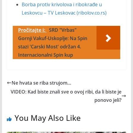
Borba protiv krivolova i ribokrađe u
Leskovcu – TV Leskovac (ribolov.co.rs)
Pročitajte i:
SRD "Vrbas"
Gornji Vakuf-Uskoplje: Na Spin
stazi 'Carski Most' održan 4.
Internacionalni Spin kup
Ne hvata se riba strujom…
VIDEO: Kad biste znali sve o ovoj ribi, da li biste je
ponovo jeli?
You May Also Like