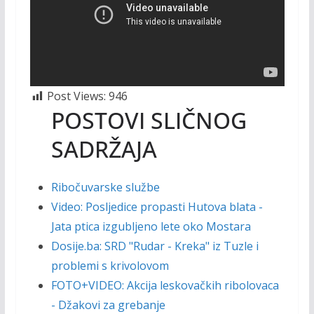
Post Views:
946
POSTOVI SLIČNOG
SADRŽAJA
Ribočuvarske službe
Video: Posljedice propasti Hutova blata -
Jata ptica izgubljeno lete oko Mostara
Dosije.ba: SRD "Rudar - Kreka" iz Tuzle i
problemi s krivolovom
FOTO+VIDEO: Akcija leskovačkih ribolovaca
- Džakovi za grebanje