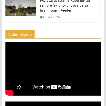
Poziv za učešće na Kupu BiH za
seniore (ekipno) u lovu ribe sa
hranilicom – Feeder
15. Jula 2026.
Video klipovi