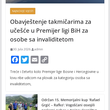
NAJNOVIJE VIJESTI
Obavještenje takmičarima za
učešće u Premijer ligi BiH za
osobe sa invaliditetom
30. Jula 2026.
admin
F
T
E
C
ac
w
m
o
Treće i četvrto kolo Premijer lige Bosne i Hercegovine u
e
itt
ai
p
lovu ribe udicom na plovak za kategoriju osoba sa
b
er
l
y
invaliditetom,
o
Li
o
n
Održan 15. Memorijalni kup ‘Rafael
k
k
Grgić – Rafko’: Vogošćani osvojili