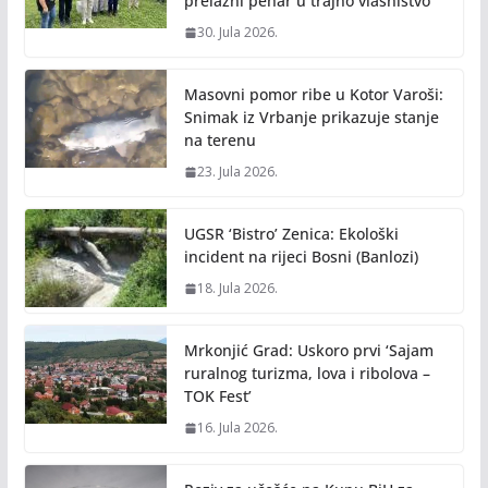
prelazni pehar u trajno vlasništvo
30. Jula 2026.
Masovni pomor ribe u Kotor Varoši:
Snimak iz Vrbanje prikazuje stanje
na terenu
23. Jula 2026.
UGSR ‘Bistro’ Zenica: Ekološki
incident na rijeci Bosni (Banlozi)
18. Jula 2026.
Mrkonjić Grad: Uskoro prvi ‘Sajam
ruralnog turizma, lova i ribolova –
TOK Fest’
16. Jula 2026.