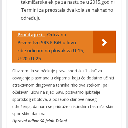
takmičarske ekipe za nastupe u 2015.godini!
Termini za preostala dva kola se naknadno
određuju.
Pročitajte i:
Održano
Prvenstvo SRS F BiH u lovu
ribe udicom na plovak za U-15,
U-20 i U-25
Obzirom da se očekuje prava sportska “bitka” za
osvajanje plasmana u ekipama, koju će dodatno učiniti
atraktivnom dirigovana tehnika ribolova štekom, pa i
očekivani ulovi na rijeci Savi, pozivamo ljubitelje
sportskog ribolova, a posebno članove našeg
udruženja, da nam se pridruže u istinskim takmičarskim
sportskim danima.
Upravni odbor SR Jelah Tešanj