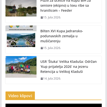
Poziv za učešće na Kupu BiH za
seniore (ekipno) u lovu ribe sa
hranilicom – Feeder
15. Jula 2026.
Bilten XVI Kupa Jadransko-
podunavskih zemalja u
mušičarenju
15. Jula 2026.
USR ‘Štuka’ Velika Kladuša: Održan
‘Kup prijatelja 2026’ na jezeru
Retencija u Velikoj Kladuši
14. Jula 2026.
Video klipovi