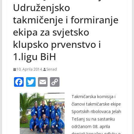
Udruženjsko
takmičenje i formiranje
ekipa za svjetsko
klupsko prvenstvo i
1.ligu BiH
10. Aprila 2014.
Senad
F
T
E
C
ac
w
m
o
Takmičarska komisija i
e
itt
ai
p
članovi takmičarske ekipe
b
er
l
y
Sportskih ribolovaca Jelah
o
Li
Tešanj su na sastanku
o
n
održanom 08. aprila
donijeli konačnu odluku o