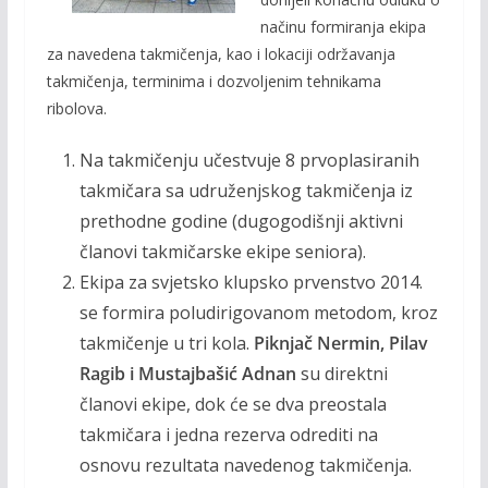
k
k
načinu formiranja ekipa
za navedena takmičenja, kao i lokaciji održavanja
takmičenja, terminima i dozvoljenim tehnikama
ribolova.
Na takmičenju učestvuje 8 prvoplasiranih
takmičara sa udruženjskog takmičenja iz
prethodne godine (dugogodišnji aktivni
članovi takmičarske ekipe seniora).
Ekipa za svjetsko klupsko prvenstvo 2014.
se formira poludirigovanom metodom, kroz
takmičenje u tri kola.
Piknjač Nermin, Pilav
Ragib i Mustajbašić Adnan
su direktni
članovi ekipe, dok će se dva preostala
takmičara i jedna rezerva odrediti na
osnovu rezultata navedenog takmičenja.