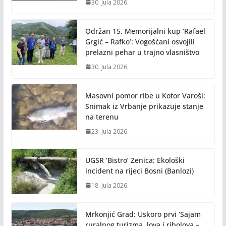
30. Jula 2026.
Održan 15. Memorijalni kup ‘Rafael
Grgić – Rafko’: Vogošćani osvojili
prelazni pehar u trajno vlasništvo
30. Jula 2026.
Masovni pomor ribe u Kotor Varoši:
Snimak iz Vrbanje prikazuje stanje
na terenu
23. Jula 2026.
UGSR ‘Bistro’ Zenica: Ekološki
incident na rijeci Bosni (Banlozi)
18. Jula 2026.
Mrkonjić Grad: Uskoro prvi ‘Sajam
ruralnog turizma, lova i ribolova –