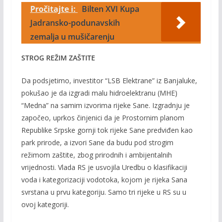
Pročitajte i:
Bilten XVI Kupa
Jadransko-podunavskih
zemalja u mušičarenju
STROG REŽIM ZAŠTITE
Da podsjetimo, investitor “LSB Elektrane” iz Banjaluke,
pokušao je da izgradi malu hidroelektranu (MHE)
“Medna” na samim izvorima rijeke Sane. Izgradnju je
započeo, uprkos činjenici da je Prostornim planom
Republike Srpske gornji tok rijeke Sane predviđen kao
park prirode, a izvori Sane da budu pod strogim
režimom zaštite, zbog prirodnih i ambijentalnih
vrijednosti. Vlada RS je usvojila
Uredbu o klasifikaciji
voda i kategorizaciji vodotoka, kojom je rijeka Sana
svrstana u prvu kategoriju. Samo tri rijeke u RS su u
ovoj kategoriji.