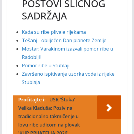
POSTOVI SLIČNOG
SADRŽAJA
Kada su ribe plivale rijekama
Tešanj - obilježen Dan planete Zemlje
Mostar: Varakinom izazvali pomor ribe u
Radoblji!
Pomor ribe u Stublaji
Završeno ispitivanje uzorka vode iz rijeke
Stublaja
Pročitajte i:
USR 'Štuka'
Velika Kladuša: Poziv na
tradicionalno takmičenje u
lovu ribe udicom na plovak –
'KUP PRIJATELJA 2026'