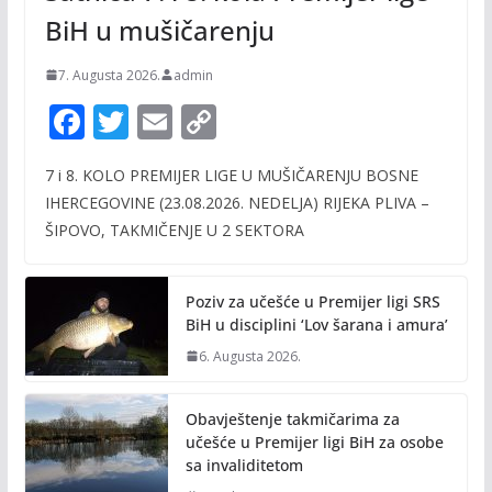
BiH u mušičarenju
7. Augusta 2026.
admin
F
T
E
C
ac
w
m
o
7 i 8. KOLO PREMIJER LIGE U MUŠIČARENJU BOSNE
e
itt
ai
p
IHERCEGOVINE (23.08.2026. NEDELJA) RIJEKA PLIVA –
b
er
l
y
ŠIPOVO, TAKMIČENJE U 2 SEKTORA
o
Li
o
n
Poziv za učešće u Premijer ligi SRS
k
k
BiH u disciplini ‘Lov šarana i amura’
6. Augusta 2026.
Obavještenje takmičarima za
učešće u Premijer ligi BiH za osobe
sa invaliditetom