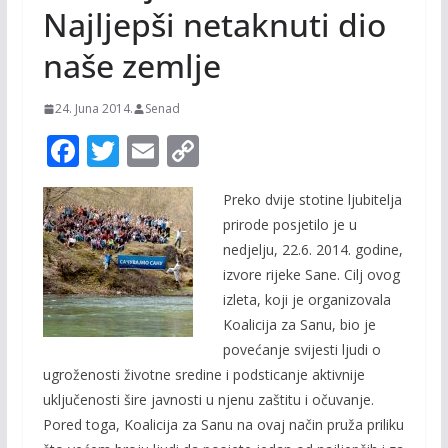
Najljepši netaknuti dio
naše zemlje
24. Juna 2014.
Senad
F
T
E
C
ac
w
m
o
Preko dvije stotine ljubitelja
e
itt
ai
p
prirode posjetilo je u
b
er
l
y
nedjelju, 22.6. 2014. godine,
o
Li
izvore rijeke Sane. Cilj ovog
o
n
izleta, koji je organizovala
Koalicija za Sanu, bio je
k
k
povećanje svijesti ljudi o
ugroženosti životne sredine i podsticanje aktivnije
uključenosti šire javnosti u njenu zaštitu i očuvanje.
Pored toga, Koalicija za Sanu na ovaj način pruža priliku