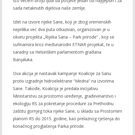
što većem broju ljudi da posjete jedan od najljepših i za
sada netaknutih dijelova naše zemlje.
Izlet na izvore rijeke Sane, koji je zbog vremenskih
neprilika već dva puta otkazivan, organizovan je u
okviru projekta „Rijeka Sana – Park prirode“ , koji se
sufinansira kroz međunarodni ETNAR projekat, te u
saradnji sa Helsinškim parlamentom građana
Banjaluka.
Ova akcija je nastavak kampanje Koalicije za Sanu
protiv izgradnje hidroelektrane “Medna” na izvorima
Sane. Takođe, Koalicija je predala inicijativu
Ministarstvu za prostorno uređenje, građevinarstvo i
ekologiju RS za pokretanje procedure za Prethodnu
zaštitu gornjeg toka rijeke Sane, u skladu sa Prostornim
planom RS do 2015. godine, kao prelaznog rješenja do
konačnog proglašenja Parka prirode.