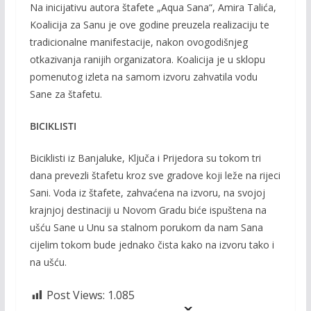
Na inicijativu autora štafete „Aqua Sana“, Amira Talića,
Koalicija za Sanu je ove godine preuzela realizaciju te
tradicionalne manifestacije, nakon ovogodišnjeg
otkazivanja ranijih organizatora. Koalicija је u sklopu
pomenutog izleta na samom izvoru zahvatila vodu
Sane za štafetu.
BICIKLISTI
Biciklisti iz Banjaluke, Ključa i Prijedora su tokom tri
dana prevezli štafetu kroz sve gradove koji leže na rijeci
Sani. Voda iz štafete, zahvaćena na izvoru, na svojoj
krajnjoj destinaciji u Novom Gradu biće ispuštena na
ušću Sane u Unu sa stalnom porukom da nam Sana
cijelim tokom bude jednako čista kako na izvoru tako i
na ušću.
Post Views:
1.085