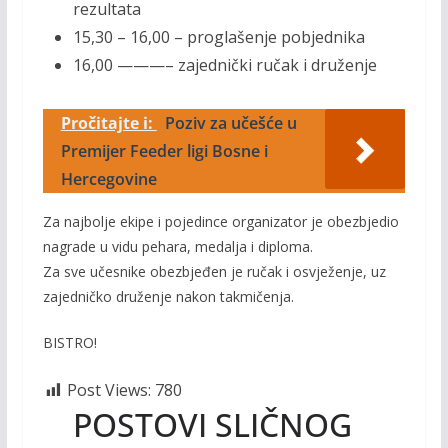
rezultata
15,30 – 16,00 – proglašenje pobjednika
16,00 ———– zajednički ručak i druženje
Pročitajte i:
Poziv za učešće u
Premijer Feeder ligi Bosne i
Hercegovine
Za najbolje ekipe i pojedince organizator je obezbjedio
nagrade u vidu pehara, medalja i diploma.
Za sve učesnike obezbjeđen je ručak i osvježenje, uz
zajedničko druženje nakon takmičenja.
BISTRO!
Post Views:
780
POSTOVI SLIČNOG