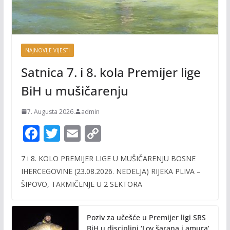
NAJNOVIJE VIJESTI
Satnica 7. i 8. kola Premijer lige
BiH u mušičarenju
7. Augusta 2026.
admin
F
T
E
C
ac
w
m
o
7 i 8. KOLO PREMIJER LIGE U MUŠIČARENJU BOSNE
e
itt
ai
p
IHERCEGOVINE (23.08.2026. NEDELJA) RIJEKA PLIVA –
b
er
l
y
ŠIPOVO, TAKMIČENJE U 2 SEKTORA
o
Li
o
n
Poziv za učešće u Premijer ligi SRS
BiH u disciplini ‘Lov šarana i amura’