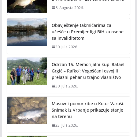
k
k
6. Augusta 2026.
Obavještenje takmičarima za
učešće u Premijer ligi BiH za osobe
sa invaliditetom
30. Jula 2026.
Održan 15. Memorijalni kup ‘Rafael
Grgić – Rafko’: Vogošćani osvojili
prelazni pehar u trajno vlasništvo
30. Jula 2026.
Masovni pomor ribe u Kotor Varoši:
Snimak iz Vrbanje prikazuje stanje
na terenu
23. Jula 2026.