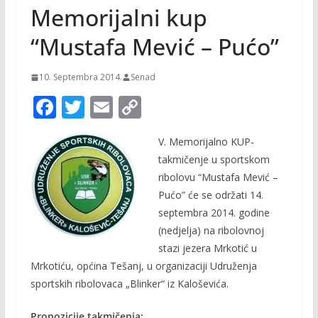
Memorijalni kup
“Mustafa Mević – Pućo”
10. Septembra 2014.
Senad
F
T
E
C
ac
w
m
o
V. Memorijalno KUP-
e
itt
ai
p
takmičenje u sportskom
b
er
l
y
ribolovu “Mustafa Mević –
o
Li
Pućo” će se održati 14.
o
n
septembra 2014. godine
(nedjelja) na ribolovnoj
k
k
stazi jezera Mrkotić u
Mrkotiću, općina Tešanj, u organizaciji Udruženja
sportskih ribolovaca „Blinker“ iz Kaloševića.
Propozicije takmičenja: