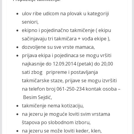
ulov ribe udicom na plovak u kategoriji
seniori,
ekipno i pojedinačno takmičenje ( ekipu
sačinjavaju tri takmičara + vođa ekipe ),
dozvoljene su sve vrste mamaca,
prijava ekipa i pojedinaca se mogu vršiti
najkasnije do 12.09.2014 (petak) do 20,00
sati zbog pripreme i postavljanja
takmičarske staze, prijave se mogu izvršiti
na telefon broj 061-250-234 kontak osoba –
Besim Sejdić,
takmičenje nema kotizaciju,
na jezeru je moguće loviti svim vrstama
štapova po slobodnom izboru,
na jezeru se može loviti keder, klen,