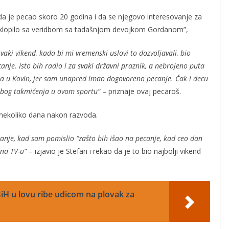
da je pecao skoro 20 godina i da se njegovo interesovanje za
oklopilo sa veridbom sa tadašnjom devojkom Gordanom”,
vaki vikend, kada bi mi vremenski uslovi to dozvoljavali, bio
anje. Isto bih radio i za svaki državni praznik, a nebrojeno puta
ja u Kovin, jer sam unapred imao dogovoreno pecanje. Čak i decu
 zbog takmičenja u ovom sportu”
– priznaje ovaj pecaroš.
 nekoliko dana nakon razvoda.
nje, kad sam pomislio “zašto bih išao na pecanje, kad ceo dan
 na TV-u”
– izjavio je Stefan i rekao da je to bio najbolji vikend
iH u lovu ribe udicom na plovak za