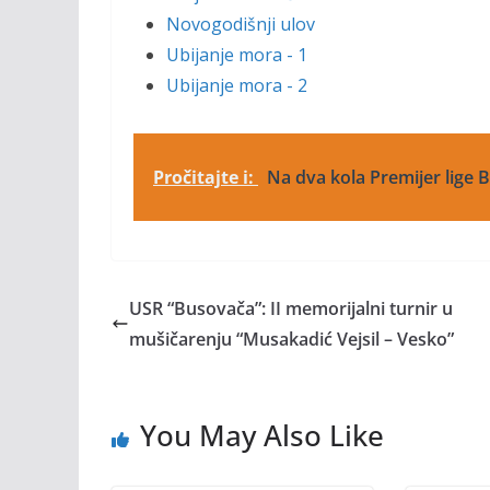
Novogodišnji ulov
Ubijanje mora - 1
Ubijanje mora - 2
Pročitajte i:
Na dva kola Premijer lige
USR “Busovača”: II memorijalni turnir u
mušičarenju “Musakadić Vejsil – Vesko”
You May Also Like