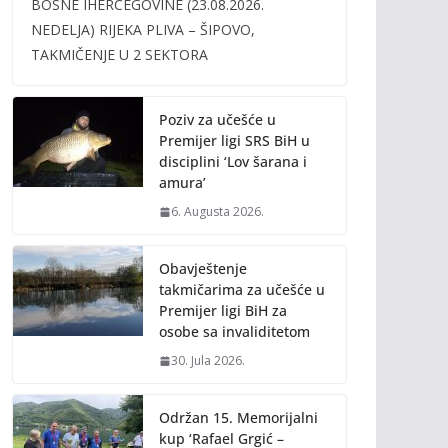
BOSNE IHERCEGOVINE (23.08.2026.
b
er
l
y
NEDELJA) RIJEKA PLIVA – ŠIPOVO,
o
Li
TAKMIČENJE U 2 SEKTORA
o
n
k
k
Poziv za učešće u
Premijer ligi SRS BiH u
disciplini ‘Lov šarana i
amura’
6. Augusta 2026.
Obavještenje
takmičarima za učešće u
Premijer ligi BiH za
osobe sa invaliditetom
30. Jula 2026.
Održan 15. Memorijalni
kup ‘Rafael Grgić –