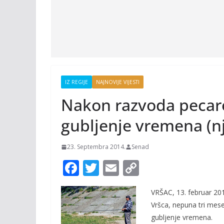
IZ REGIJE
NAJNOVIJE VIJESTI
Nakon razvoda pecaro
gubljenje vremena (nj
23. Septembra 2014.
Senad
F
T
E
C
ac
w
m
o
VRŠAC, 13. februar 20
e
itt
ai
p
Vršca, nepuna tri mese
b
er
l
y
gubljenje vremena.