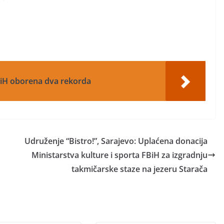
 BiH oborena dva rekorda
Udruženje “Bistro!”, Sarajevo: Uplaćena donacija
Ministarstva kulture i sporta FBiH za izgradnju
takmičarske staze na jezeru Starača