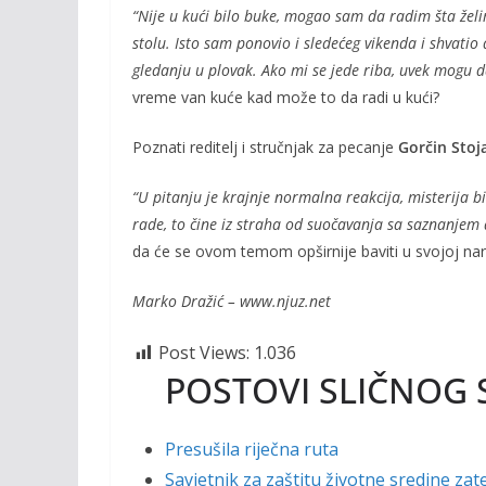
“Nije u kući bilo buke, mogao sam da radim šta žel
stolu. Isto sam ponovio i sledećeg vikenda i shvatio 
gledanju u plovak. Ako mi se jede riba, uvek mogu d
vreme van kuće kad može to da radi u kući?
Poznati reditelj i stručnjak za pecanje
Gorčin Stoj
“U pitanju je krajnje normalna reakcija, misterija bi
rade, to čine iz straha od suočavanja sa saznanjem
da će se ovom temom opširnije baviti u svojoj na
Marko Dražić – www.njuz.net
Post Views:
1.036
POSTOVI SLIČNOG 
Presušila riječna ruta
Savjetnik za zaštitu životne sredine zat