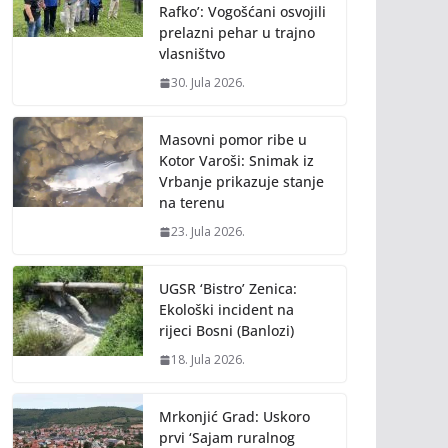
Rafko’: Vogošćani osvojili
prelazni pehar u trajno
vlasništvo
30. Jula 2026.
Masovni pomor ribe u
Kotor Varoši: Snimak iz
Vrbanje prikazuje stanje
na terenu
23. Jula 2026.
UGSR ‘Bistro’ Zenica:
Ekološki incident na
rijeci Bosni (Banlozi)
18. Jula 2026.
Mrkonjić Grad: Uskoro
prvi ‘Sajam ruralnog