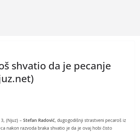
š shvatio da je pecanje
uz.net)
13, (Njuz) –
Stefan Radović
, dugogodišnji strastveni pecaroš iz
ca nakon razvoda braka shvatio je da je ovaj hobi čisto