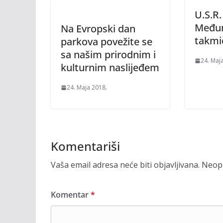
U.S.R.
Među
Na Evropski dan
takmi
parkova povežite se
sa našim prirodnim i
24. Maj
kulturnim naslijeđem
24. Maja 2018.
Komentariši
Vaša email adresa neće biti objavljivana.
Neoph
Komentar
*