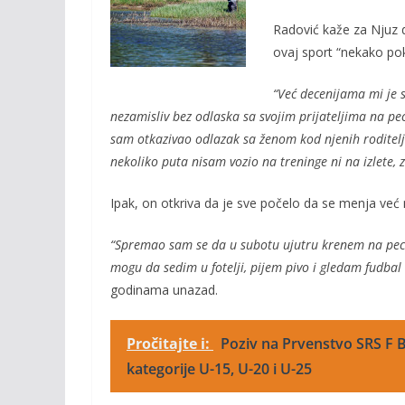
o
Li
Radović kaže za Njuz 
o
n
ovaj sport “nekako p
k
k
“Već decenijama mi je s
nezamisliv bez odlaska sa svojim prijateljima na pec
sam otkazivao odlazak sa ženom kod njenih roditel
nekoliko puta nisam vozio na treninge ni na izlete,
Ipak, on otkriva da je sve počelo da se menja već
“Spremao sam se da u subotu ujutru krenem na peca
mogu da sedim u fotelji, pijem pivo i gledam fudbal
godinama unazad.
Pročitajte i:
Poziv na Prvenstvo SRS F B
kategorije U-15, U-20 i U-25