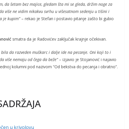
im, da šetam bez majice, gledam šta mi se gleda, držim noge za
da više ne vidim nikakvu svrhu u višesatnom sedenju u tišini i
a je kupim”
– rekao je Stefan i postavio pitanje zašto bi gubio
anović
smatra da je Radovićev zaključak krajnje očekivan.
 bila da razveden muškarc i dalje ide na pecanje. Oni koji to i
 da više nemaju od čega da beže”
– izjavio je Stojanović i najavio
rednoj kolumni pod nazivom “Od bekstva do pecanja i obratno”.
SADRŽAJA
ečen u krivolovu