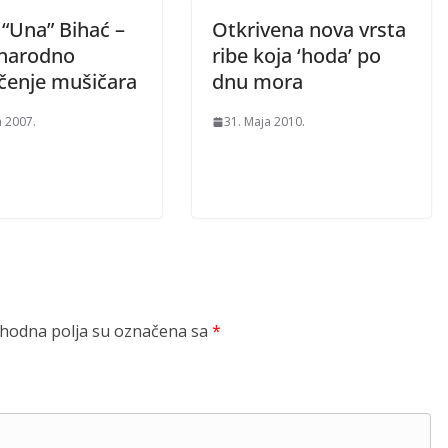
 “Una” Bihać –
Otkrivena nova vrsta
narodno
ribe koja ‘hoda’ po
čenje mušičara
dnu mora
a 2007.
31. Maja 2010.
odna polja su označena sa
*