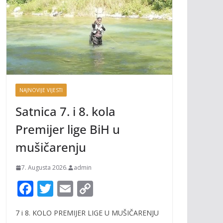
NAJNOVIJE VIJESTI
Satnica 7. i 8. kola
Premijer lige BiH u
mušičarenju
7. Augusta 2026.
admin
F
T
E
C
ac
w
m
o
7 i 8. KOLO PREMIJER LIGE U MUŠIČARENJU
e
itt
ai
p