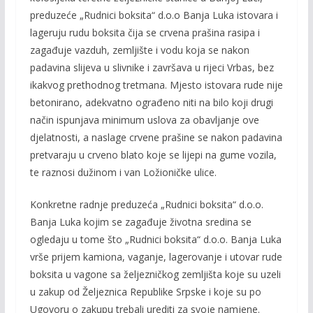
preduzeće „Rudnici boksita“ d.o.o Banja Luka istovara i
lageruju rudu boksita čija se crvena prašina rasipa i
zagađuje vazduh, zemljište i vodu koja se nakon
padavina slijeva u slivnike i završava u rijeci Vrbas, bez
ikakvog prethodnog tretmana. Mjesto istovara rude nije
betonirano, adekvatno ograđeno niti na bilo koji drugi
način ispunjava minimum uslova za obavljanje ove
djelatnosti, a naslage crvene prašine se nakon padavina
pretvaraju u crveno blato koje se lijepi na gume vozila,
te raznosi dužinom i van Ložioničke ulice.
Konkretne radnje preduzeća „Rudnici boksita“ d.o.o.
Banja Luka kojim se zagađuje životna sredina se
ogledaju u tome što „Rudnici boksita“ d.o.o. Banja Luka
vrše
prijem kamiona, vaganje, lagerovanje i utovar rude
boksita u vagone sa željezničkog zemljišta koje su uzeli
u zakup od Željeznica Republike Srpske i koje su po
Ugovoru o zakupu trebali urediti za svoje namjene.