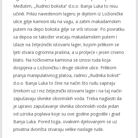
Međutim, „Rudnici boksita“ d.o.o. Banja Luka to nisu
učinili. Prilaz navedenom lageru je dijelom iz Ložioničke
ulice gdje kamioni idu na vagu, a zatim makadamskim
putem na depo boksita gdje se vrši istovar. Po povratku
sa depoa se također vraćaju makadamskim putem i
izlaze na željeznički istovarni lager, kojom prilikom se
ljeti stvara ogromna prašina, a u proljeće i jesen crveno
blato. Na točkovima kamiona se iznosi ruda koja
dospijeva u Ložioničku i druge okolne ulice. Prilikom
pranja manipulativnog platoa, radnici „Rudnika boksit“
d.o.o. Banja Luka to čine na način što rudu sapiraju
šmrkom uz i niz željeznički istovarni lager i na taj način
zapušavaju slivnike oborinskih voda. Treba naglasiti da
je upravo zapušavanje slivnika oborinskih voda jedan
od uzroka poplava koje su ove godine pogodile i grad
Banja Luka. Pored toga, ovakvim djelovanjem se uz
privatna dvorišta stvaraju velike naslage rude.