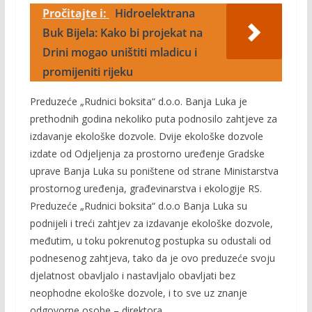
Pročitajte i:
Hidroelektrana
Buk Bijela: Kako bi projekat na
Drini mogao uništiti mladicu i
promijeniti rijeku
Preduzeće „Rudnici boksita“ d.o.o. Banja Luka je
prethodnih godina nekoliko puta podnosilo zahtjeve za
izdavanje ekološke dozvole. Dvije ekološke dozvole
izdate od Odjeljenja za prostorno uređenje Gradske
uprave Banja Luka su poništene od strane Ministarstva
prostornog uređenja, građevinarstva i ekologije RS.
Preduzeće „Rudnici boksita“ d.o.o Banja Luka su
podnijeli i treći zahtjev za izdavanje ekološke dozvole,
međutim, u toku pokrenutog postupka su odustali od
podnesenog zahtjeva, tako da je ovo preduzeće svoju
djelatnost obavljalo i nastavljalo obavljati bez
neophodne ekološke dozvole, i to sve uz znanje
odgovorne osobe – direktora.