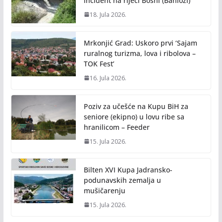
incident na rijeci Bosni (Banlozi)
18. Jula 2026.
Mrkonjić Grad: Uskoro prvi ‘Sajam
ruralnog turizma, lova i ribolova –
TOK Fest’
16. Jula 2026.
Poziv za učešće na Kupu BiH za
seniore (ekipno) u lovu ribe sa
hranilicom – Feeder
15. Jula 2026.
Bilten XVI Kupa Jadransko-
podunavskih zemalja u
mušičarenju
15. Jula 2026.