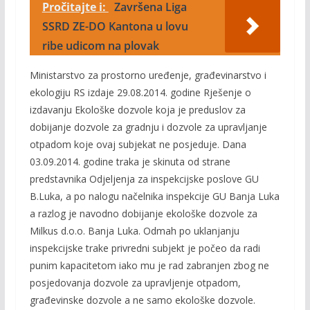
Pročitajte i:
Završena Liga
SSRD ZE-DO Kantona u lovu
ribe udicom na plovak
Ministarstvo za prostorno uređenje, građevinarstvo i
ekologiju RS izdaje 29.08.2014. godine Rješenje o
izdavanju Ekološke dozvole koja je preduslov za
dobijanje dozvole za gradnju i dozvole za upravljanje
otpadom koje ovaj subjekat ne posjeduje. Dana
03.09.2014. godine traka je skinuta od strane
predstavnika Odjeljenja za inspekcijske poslove GU
B.Luka, a po nalogu načelnika inspekcije GU Banja Luka
a razlog je navodno dobijanje ekološke dozvole za
Milkus d.o.o. Banja Luka. Odmah po uklanjanju
inspekcijske trake privredni subjekt je počeo da radi
punim kapacitetom iako mu je rad zabranjen zbog ne
posjedovanja dozvole za upravljenje otpadom,
građevinske dozvole a ne samo ekološke dozvole.