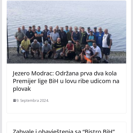
Jezero Modrac: Održana prva dva kola
Premijer lige BiH u lovu ribe udicom na
plovak
9. Septembra 2024.
Zahvale i obavještenja sa “Bistro BiH”