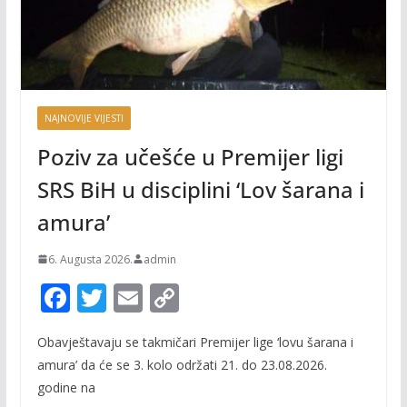
NAJNOVIJE VIJESTI
Poziv za učešće u Premijer ligi
SRS BiH u disciplini ‘Lov šarana i
amura’
6. Augusta 2026.
admin
F
T
E
C
ac
w
m
o
Obavještavaju se takmičari Premijer lige ‘lovu šarana i
e
itt
ai
p
amura’ da će se 3. kolo održati 21. do 23.08.2026.
b
er
l
y
godine na