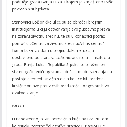
područje grada Banja Luka u kojem je smješteno i više
privrednih subjekata.
Stanovnici Ložioničke ulice su se obraćali brojnim
institucijama u cilju ostvarivanja svog ustavnog prava
na zdravu životnu sredinu, te su u konačnici potražili i
pomoć u „Centru za životnu sredinu/Arhus centru“
Banja Luka. Uvidom u brojnu dokumentaciju
dostavljenu od stanara Ložioničke ulice ali i institucija
grada Banja Luka i Republike Srpske, te bilježenjem
stvarnog činjeničnog stanja, došli smo do saznanja da
postoje elementi krivičnih djela koji će biti predmet
krivične prijave protiv ovih preduzeća i odgovornih za
ovakvo stanje.
Boksit
U neposrednoj blizini porodičnih kuća na tzv. 20-tom
kolosijeku teretne željezničke stanice u Banjoj Luci,