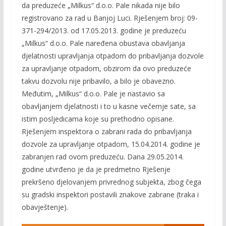
da preduzeće „Milkus“ d.o.o. Pale nikada nije bilo
registrovano za rad u Banjoj Luci. Rješenjem broj: 09-
371-294/2013. od 17.05.2013. godine je preduzeću
„Milkus“ d.o.o. Pale naređena obustava obavljanja
djelatnosti upravljanja otpadom do pribavljanja dozvole
za upravljanje otpadom, obzirom da ovo preduzeće
takvu dozvolu nije pribavilo, a bilo je obavezno.
Međutim, „Milkus“ d.o.o. Pale je nastavio sa
obavljanjem djelatnosti i to u kasne večernje sate, sa
istim posljedicama koje su prethodno opisane.
Rješenjem inspektora o zabrani rada do pribavljanja
dozvole za upravljanje otpadom, 15.04.2014. godine je
zabranjen rad ovom preduzeću. Dana 29.05.2014.
godine utvrđeno je da je predmetno Rješenje
prekršeno djelovanjem privrednog subjekta, zbog čega
su gradski inspektori postavili znakove zabrane (traka i
obavještenje).