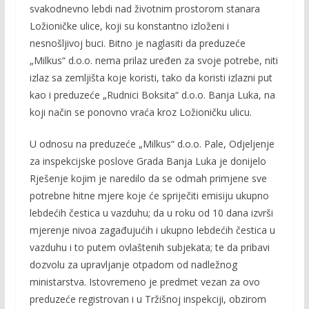
svakodnevno lebdi nad životnim prostorom stanara
Ložioničke ulice, koji su konstantno izloženi i
nesnošljivoj buci. Bitno je naglasiti da preduzeće
„Milkus“ d.o.o. nema prilaz uređen za svoje potrebe, niti
izlaz sa zemljišta koje koristi, tako da koristi izlazni put
kao i preduzeće „Rudnici Boksita“ d.o.o. Banja Luka, na
koji način se ponovno vraća kroz Ložioničku ulicu.
U odnosu na preduzeće „Milkus“ d.o.o. Pale, Odjeljenje
za inspekcijske poslove Grada Banja Luka je donijelo
Rješenje kojim je naredilo da se odmah primjene sve
potrebne hitne mjere koje će spriječiti emisiju ukupno
lebdećih čestica u vazduhu; da u roku od 10 dana izvrši
mjerenje nivoa zagađujućih i ukupno lebdećih čestica u
vazduhu i to putem ovlaštenih subjekata; te da pribavi
dozvolu za upravljanje otpadom od nadležnog
ministarstva. Istovremeno je predmet vezan za ovo
preduzeće registrovan i u Tržišnoj inspekciji, obzirom