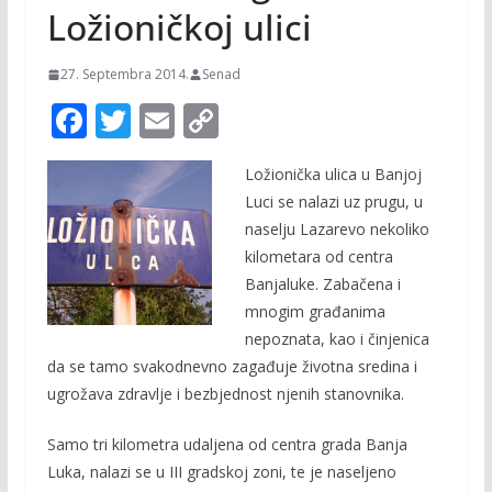
Ložioničkoj ulici
27. Septembra 2014.
Senad
F
T
E
C
ac
w
m
o
Ložionička ulica u Banjoj
e
itt
ai
p
Luci se nalazi uz prugu, u
b
er
l
y
naselju Lazarevo nekoliko
o
Li
kilometara od centra
o
n
Banjaluke. Zabačena i
mnogim građanima
k
k
nepoznata, kao i činjenica
da se tamo svakodnevno zagađuje životna sredina i
ugrožava zdravlje i bezbjednost njenih stanovnika.
Samo tri kilometra udaljena od centra grada Banja
Luka, nalazi se u III gradskoj zoni, te je naseljeno