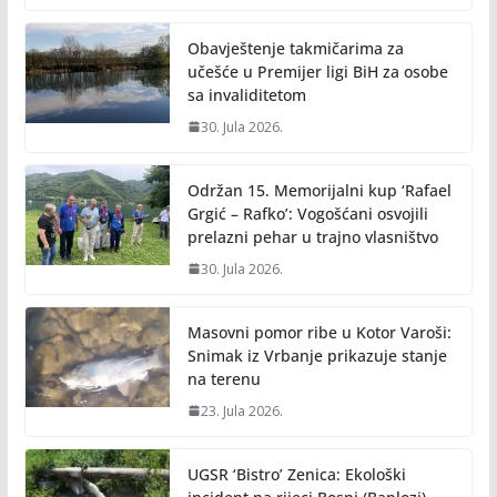
o
Li
o
n
Obavještenje takmičarima za
k
k
učešće u Premijer ligi BiH za osobe
sa invaliditetom
30. Jula 2026.
Održan 15. Memorijalni kup ‘Rafael
Grgić – Rafko’: Vogošćani osvojili
prelazni pehar u trajno vlasništvo
30. Jula 2026.
Masovni pomor ribe u Kotor Varoši:
Snimak iz Vrbanje prikazuje stanje
na terenu
23. Jula 2026.
UGSR ‘Bistro’ Zenica: Ekološki