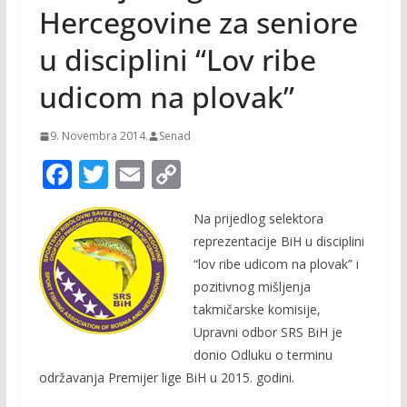
Hercegovine za seniore
u disciplini “Lov ribe
udicom na plovak”
9. Novembra 2014.
Senad
F
T
E
C
ac
w
m
o
Na prijedlog selektora
e
itt
ai
p
reprezentacije BiH u disciplini
b
er
l
y
“lov ribe udicom na plovak” i
o
Li
pozitivnog mišljenja
o
n
takmičarske komisije,
Upravni odbor SRS BiH je
k
k
donio Odluku o terminu
održavanja Premijer lige BiH u 2015. godini.