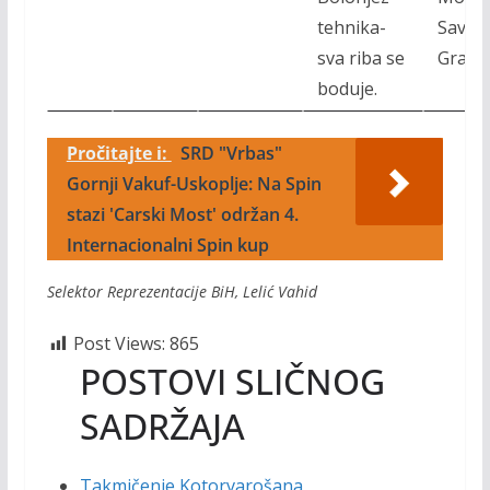
tehnika-
Sava
sva riba se
Gradi
boduje.
Pročitajte i:
SRD "Vrbas"
Gornji Vakuf-Uskoplje: Na Spin
stazi 'Carski Most' održan 4.
Internacionalni Spin kup
Selektor Reprezentacije BiH, Lelić Vahid
Post Views:
865
POSTOVI SLIČNOG
SADRŽAJA
Takmičenje Kotorvarošana