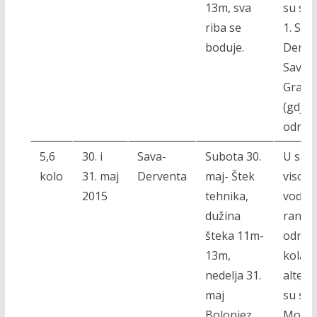
13m, sva
su sta
riba se
1. Sav
boduje.
Derven
Sava
Gradiš
(gdje n
održa
5,6
30. i
Sava-
Subota 30.
U sluč
kolo
31. maj
Derventa
maj- Štek
visok
2015
tehnika,
vodosta
dužina
ranije
šteka 11m-
održa
13m,
kola li
nedelja 31.
altern
maj
su st
Bolonjez
Modrac