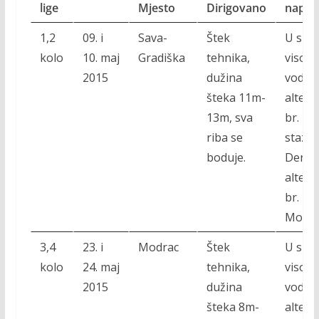
lige
Mjesto
Dirigovano
napo
1,2
09. i
Sava-
Štek
U sluč
kolo
10. maj
Gradiška
tehnika,
visok
2015
dužina
vodost
šteka 11m-
altern
13m, sva
br. 1 j
riba se
staza 
boduje.
Derven
altern
br. 2
Modra
3,4
23. i
Modrac
Štek
U sluč
kolo
24. maj
tehnika,
visok
2015
dužina
vodost
šteka 8m-
altern