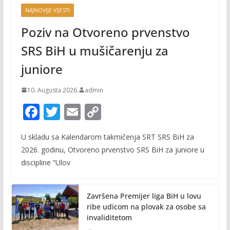
NAJNOVIJE VIJESTI
Poziv na Otvoreno prvenstvo
SRS BiH u mušičarenju za
juniore
10. Augusta 2026.
admin
F
T
E
C
ac
w
m
o
U skladu sa Kalendarom takmičenja SRT SRS BiH za
e
itt
ai
p
2026. godinu, Otvoreno prvenstvo SRS BiH za juniore u
b
er
l
y
discipline “Ulov
o
Li
o
n
Završena Premijer liga BiH u lovu
k
k
ribe udicom na plovak za osobe sa
invaliditetom