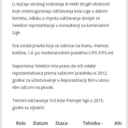
U slučaju visokog vodostaja ili nekih drugih okolnosti
koje onemogućavaju održavanja kola Lige u datom
terminu, odluku o mjestu održavanja donijet će
Selektor reprezentacije u konsultaciji sa komesarom
Lige.
Sva ostala pravila koja se odnose na hranu, mamce,
količine, i sl. po međunarodnim pravilima CIPS-FIPS-ed.
Napomena: Selektor ima pravo da vrši odabir
reprezentativaca prema važećem pravilniku iz 2012.
godine za učestvovanje u Reprezentaciji BiH u ulovu
ribe udicom na plovak.
Termini održavanja 3×2 kola Premijer lige u 2015.
godini su sljedeći:
Kolo
Datum
Staza-
Tehnika -
Altern