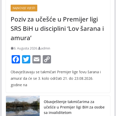
NAJNOVIJE VIJESTI
Poziv za učešće u Premijer ligi
SRS BiH u disciplini ‘Lov šarana i
amura’
6. Augusta 2026.
admin
F
T
E
C
ac
w
m
o
Obavještavaju se takmičari Premijer lige ‘lovu šarana i
e
itt
ai
p
amura’ da će se 3. kolo održati 21. do 23.08.2026.
b
er
l
y
godine na
o
Li
o
n
Obavještenje takmičarima za
k
k
učešće u Premijer ligi BiH za osobe
sa invaliditetom