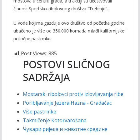
mostova u centru grada, a u akciji su učestvovali
članovi Sportsko-ribolovnog društva “Trebinje”.
U vode kojima gazduje ovo društvo od početka godine
ubačeno je više od 350.000 komada mlađi kalifornijske i
potočne pastrmke.
Post Views:
885
POSTOVI SLIČNOG
SADRŽAJA
Mostarski ribolovci protiv izlovljavanja ribe
Poribljavanje Jezera Hazna - Gradačac
Više pastrmke
Takmičenje Kotorvarošana
Чувари ријека и животне средине