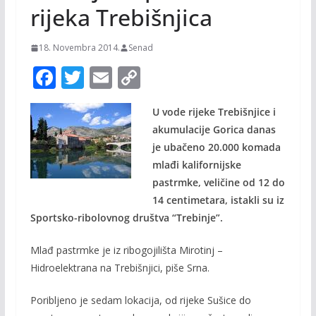
rijeka Trebišnjica
18. Novembra 2014.
Senad
F
T
E
C
ac
w
m
o
U vode rijeke Trebišnjice i
e
itt
ai
p
akumulacije Gorica danas
b
er
l
y
je ubačeno 20.000 komada
o
Li
mlađi kalifornijske
o
n
pastrmke, veličine od 12 do
14 centimetara, istakli su iz
k
k
Sportsko-ribolovnog društva “Trebinje”.
Mlađ pastrmke je iz ribogojilišta Mirotinj –
Hidroelektrana na Trebišnjici, piše Srna.
Poribljeno je sedam lokacija, od rijeke Sušice do