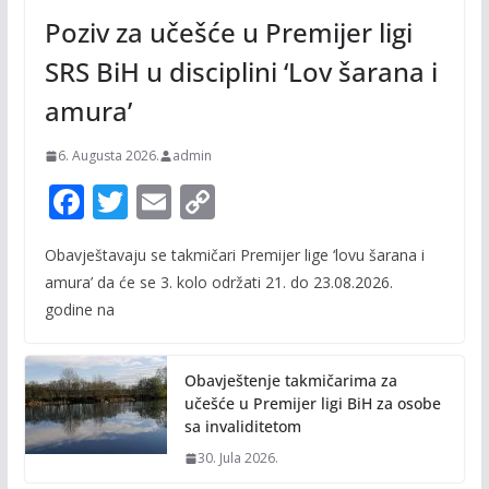
Poziv za učešće u Premijer ligi
SRS BiH u disciplini ‘Lov šarana i
amura’
6. Augusta 2026.
admin
F
T
E
C
ac
w
m
o
Obavještavaju se takmičari Premijer lige ‘lovu šarana i
e
itt
ai
p
amura’ da će se 3. kolo održati 21. do 23.08.2026.
b
er
l
y
godine na
o
Li
o
n
Obavještenje takmičarima za
k
k
učešće u Premijer ligi BiH za osobe
sa invaliditetom
30. Jula 2026.