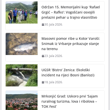
Održan 15. Memorijalni kup ‘Rafael
Grgić – Rafko’: Vogošćani osvojili
prelazni pehar u trajno vlasništvo
30. Jula 2026.
Masovni pomor ribe u Kotor Varoši:
Snimak iz Vrbanje prikazuje stanje
na terenu
23. Jula 2026.
UGSR ‘Bistro’ Zenica: Ekološki
incident na rijeci Bosni (Banlozi)
18. Jula 2026.
Mrkonjić Grad: Uskoro prvi ‘Sajam
ruralnog turizma, lova i ribolova –
TOK Fest’