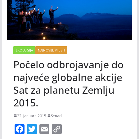
EKOLOGIJA
NAJNOVIJE VIJESTI
Počelo odbrojavanje do
najveće globalne akcije
Sat za planetu Zemlju
2015.
22. Januara 2015.
Senad
F
T
E
C
ac
w
m
o