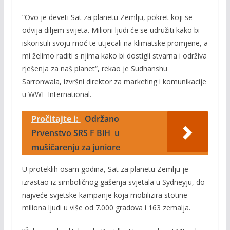
“Ovo je deveti Sat za planetu Zemlju, pokret koji se
odvija diljem svijeta. Milioni ljudi će se udružiti kako bi
iskoristili svoju moć te utjecali na klimatske promjene, a
mi želimo raditi s njima kako bi dostigli stvarna i održiva
rješenja za naš planet“, rekao je Sudhanshu
Sarronwala, izvršni direktor za marketing i komunikacije
u WWF International.
Pročitajte i:
Održano
Prvenstvo SRS F BiH u
mušičarenju za juniore
U proteklih osam godina, Sat za planetu Zemlju je
izrastao iz simboličnog gašenja svjetala u Sydneyju, do
najveće svjetske kampanje koja mobilizira stotine
miliona ljudi u više od 7.000 gradova i 163 zemalja.