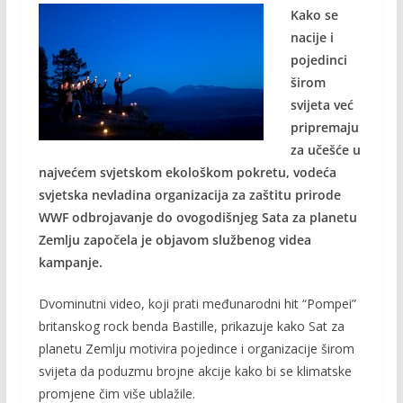
Kako se
e
itt
ai
p
nacije i
b
er
l
y
pojedinci
o
Li
širom
o
n
svijeta već
pripremaju
k
k
za učešće u
najvećem svjetskom ekološkom pokretu, vodeća
svjetska nevladina organizacija za zaštitu prirode
WWF odbrojavanje do ovogodišnjeg Sata za planetu
Zemlju započela je objavom službenog videa
kampanje.
Dvominutni video, koji prati međunarodni hit “Pompei”
britanskog rock benda Bastille, prikazuje kako Sat za
planetu Zemlju motivira pojedince i organizacije širom
svijeta da poduzmu brojne akcije kako bi se klimatske
promjene čim više ublažile.