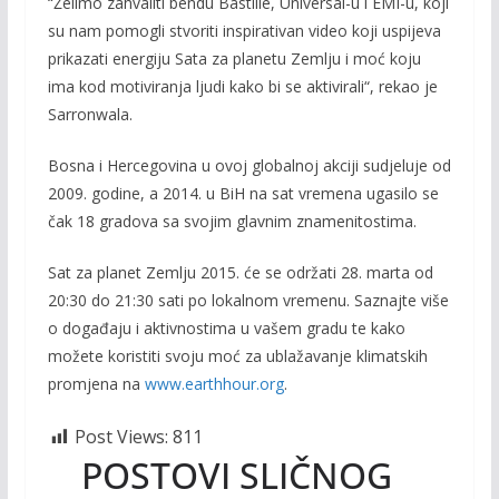
“Želimo zahvaliti bendu Bastille, Universal-u i EMI-u, koji
su nam pomogli stvoriti inspirativan video koji uspijeva
prikazati energiju Sata za planetu Zemlju i moć koju
ima kod motiviranja ljudi kako bi se aktivirali“, rekao je
Sarronwala.
Bosna i Hercegovina u ovoj globalnoj akciji sudjeluje od
2009. godine, a 2014. u BiH na sat vremena ugasilo se
čak 18 gradova sa svojim glavnim znamenitostima.
Sat za planet Zemlju 2015. će se održati 28. marta od
20:30 do 21:30 sati po lokalnom vremenu. Saznajte više
o događaju i aktivnostima u vašem gradu te kako
možete koristiti svoju moć za ublažavanje klimatskih
promjena na
www.earthhour.org
.
Post Views:
811
POSTOVI SLIČNOG