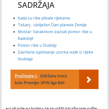
SADRŽAJA
Kada su ribe plivale rijekama
Tešanj - obilježen Dan planete Zemlje
Mostar: Varakinom izazvali pomor ribe u
Radoblji!
Pomor ribe u Stublaji
Završeno ispitivanje uzorka vode iz rijeke
Stublaja
Pročitajte i:
Održano treće
kolo Premijer SPIN lige BiH
Lokacije na kojima će se vršiti istraživanje nafte