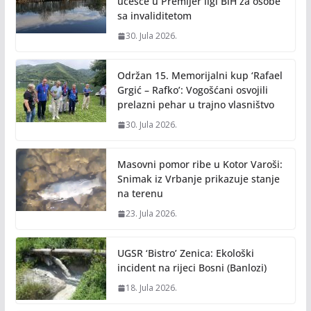
učešće u Premijer ligi BiH za osobe
sa invaliditetom
30. Jula 2026.
Održan 15. Memorijalni kup ‘Rafael
Grgić – Rafko’: Vogošćani osvojili
prelazni pehar u trajno vlasništvo
30. Jula 2026.
Masovni pomor ribe u Kotor Varoši:
Snimak iz Vrbanje prikazuje stanje
na terenu
23. Jula 2026.
UGSR ‘Bistro’ Zenica: Ekološki
incident na rijeci Bosni (Banlozi)
18. Jula 2026.