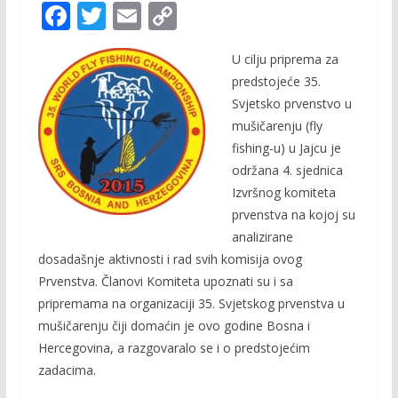
F
T
E
C
ac
w
m
o
U cilju priprema za
e
itt
ai
p
predstojeće 35.
b
er
l
y
Svjetsko prvenstvo u
o
Li
mušičarenju (fly
o
n
fishing-u) u Jajcu je
održana 4. sjednica
k
k
Izvršnog komiteta
prvenstva na kojoj su
analizirane
dosadašnje aktivnosti i rad svih komisija ovog
Prvenstva. Članovi Komiteta upoznati su i sa
pripremama na organizaciji 35. Svjetskog prvenstva u
mušičarenju čiji domaćin je ovo godine Bosna i
Hercegovina, a razgovaralo se i o predstojećim
zadacima.