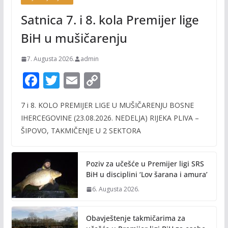
Satnica 7. i 8. kola Premijer lige
BiH u mušičarenju
7. Augusta 2026.
admin
F
T
E
C
ac
w
m
o
7 i 8. KOLO PREMIJER LIGE U MUŠIČARENJU BOSNE
e
itt
ai
p
IHERCEGOVINE (23.08.2026. NEDELJA) RIJEKA PLIVA –
b
er
l
y
ŠIPOVO, TAKMIČENJE U 2 SEKTORA
o
Li
o
n
Poziv za učešće u Premijer ligi SRS
k
k
BiH u disciplini ‘Lov šarana i amura’
6. Augusta 2026.
Obavještenje takmičarima za