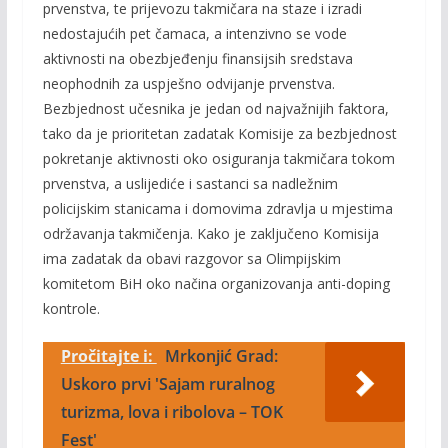
prvenstva, te prijevozu takmičara na staze i izradi
nedostajućih pet čamaca, a intenzivno se vode
aktivnosti na obezbjeđenju finansijsih sredstava
neophodnih za uspješno odvijanje prvenstva.
Bezbjednost učesnika je jedan od najvažnijih faktora,
tako da je prioritetan zadatak Komisije za bezbjednost
pokretanje aktivnosti oko osiguranja takmičara tokom
prvenstva, a uslijediće i sastanci sa nadležnim
policijskim stanicama i domovima zdravlja u mjestima
održavanja takmičenja. Kako je zaključeno Komisija
ima zadatak da obavi razgovor sa Olimpijskim
komitetom BiH oko načina organizovanja anti-doping
kontrole.
Pročitajte i:
Mrkonjić Grad:
Uskoro prvi 'Sajam ruralnog
turizma, lova i ribolova – TOK
Fest'