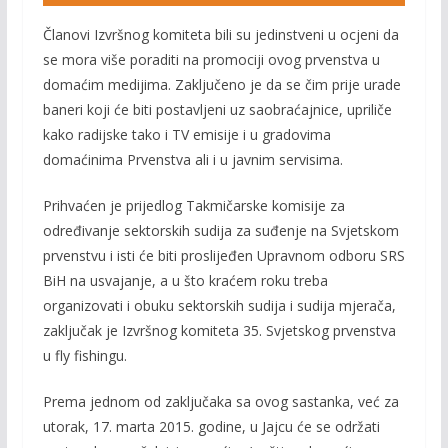
Članovi Izvršnog komiteta bili su jedinstveni u ocjeni da
se mora više poraditi na promociji ovog prvenstva u
domaćim medijima. Zaključeno je da se čim prije urade
baneri koji će biti postavljeni uz saobraćajnice, upriliče
kako radijske tako i TV emisije i u gradovima
domaćinima Prvenstva ali i u javnim servisima.
Prihvaćen je prijedlog Takmičarske komisije za
određivanje sektorskih sudija za suđenje na Svjetskom
prvenstvu i isti će biti proslijeđen Upravnom odboru SRS
BiH na usvajanje, a u što kraćem roku treba
organizovati i obuku sektorskih sudija i sudija mjerača,
zaključak je Izvršnog komiteta 35. Svjetskog prvenstva
u fly fishingu.
Prema jednom od zaključaka sa ovog sastanka, već za
utorak, 17. marta 2015. godine, u Jajcu će se održati