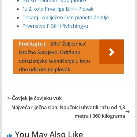
Brčko - Održan "Kup plotice"
1.i 2. kolo Prve lige BiH - Plovak
Tešanj - obilježen Dan planete Zemlje
Prvenstvo F BiH i flyfishing-u
Pročitajte i:
SRU 'Željeznica'
Istočno Sarajevo: Održano
udruženjsko takmičenje u lovu
ribe udicom na plovak
Čovjek je čovjeku vuk
Najveća riječna riba: Naučnici uhvatili ražu od 4,3
metra i 360 kilograma
You May Also Like