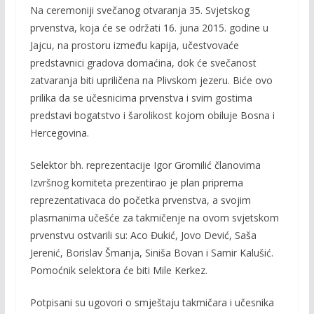
Na ceremoniji svečanog otvaranja 35. Svjetskog
prvenstva, koja će se održati 16. juna 2015. godine u
Jajcu, na prostoru između kapija, učestvovaće
predstavnici gradova domaćina, dok će svečanost
zatvaranja biti upriličena na Plivskom jezeru. Biće ovo
prilika da se učesnicima prvenstva i svim gostima
predstavi bogatstvo i šarolikost kojom obiluje Bosna i
Hercegovina.
Selektor bh. reprezentacije Igor Gromilić članovima
Izvršnog komiteta prezentirao je plan priprema
reprezentativaca do početka prvenstva, a svojim
plasmanima učešće za takmičenje na ovom svjetskom
prvenstvu ostvarili su: Aco Đukić, Jovo Dević, Saša
Jerenić, Borislav Šmanja, Siniša Bovan i Samir Kalušić.
Pomoćnik selektora će biti Mile Kerkez.
Potpisani su ugovori o smještaju takmičara i učesnika