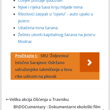
Čovjek postaje ljudožder
Njive i rijeka Sava kriju hiljade mina
Ribolovci zaspali u “opelu” - auto upalo u
jezero
Ubačena tona šarana
Želimo uloviti kapitalnog šarana na jezeru
Modrac
Pročitajte i:
SRU 'Željeznica'
Istočno Sarajevo: Održano
udruženjsko takmičenje u lovu
ribe udicom na plovak
Velika akcija čišćenja u Travniku
BhDOCumentary : Dokumentarni ekološki film