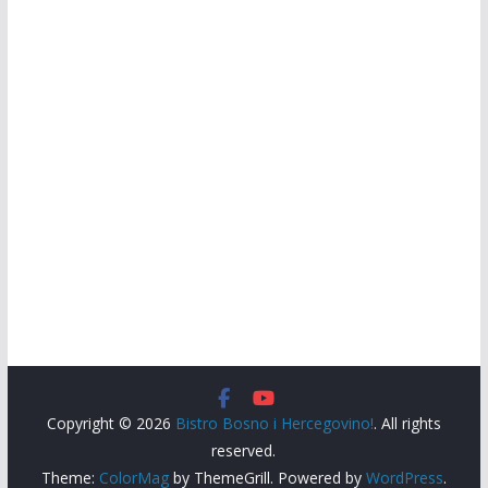
Copyright © 2026
Bistro Bosno i Hercegovino!
. All rights
reserved.
Theme:
ColorMag
by ThemeGrill. Powered by
WordPress
.