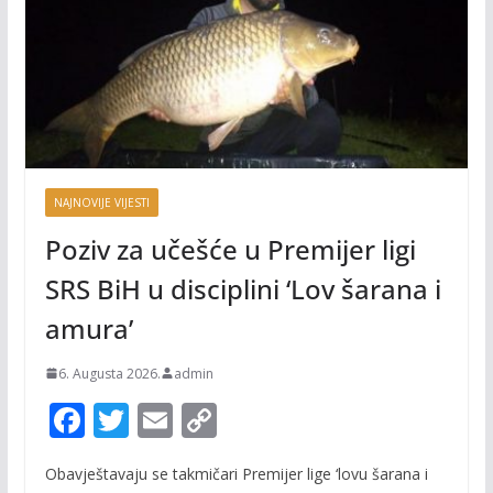
NAJNOVIJE VIJESTI
Poziv za učešće u Premijer ligi
SRS BiH u disciplini ‘Lov šarana i
amura’
6. Augusta 2026.
admin
F
T
E
C
ac
w
m
o
Obavještavaju se takmičari Premijer lige ‘lovu šarana i
e
itt
ai
p