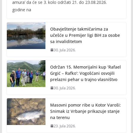
amura’ da će se 3. kolo održati 21. do 23.08.2026.
b
er
l
y
godine na
o
Li
o
n
Obavještenje takmičarima za
k
k
učešće u Premijer ligi BiH za osobe
sa invaliditetom
30. Jula 2026.
Održan 15. Memorijalni kup ‘Rafael
Grgić – Rafko’: Vogošćani osvojili
prelazni pehar u trajno vlasništvo
30. Jula 2026.
Masovni pomor ribe u Kotor Varoši:
Snimak iz Vrbanje prikazuje stanje
na terenu
23. Jula 2026.