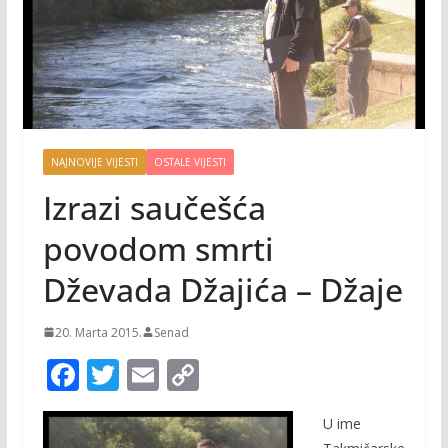
NAJNOVIJE VIJESTI
OSTALE VIJESTI
Izrazi saučešća
povodom smrti
Dževada Džajića – Džaje
20. Marta 2015.
Senad
F
T
E
C
ac
w
m
o
U ime
e
itt
ai
p