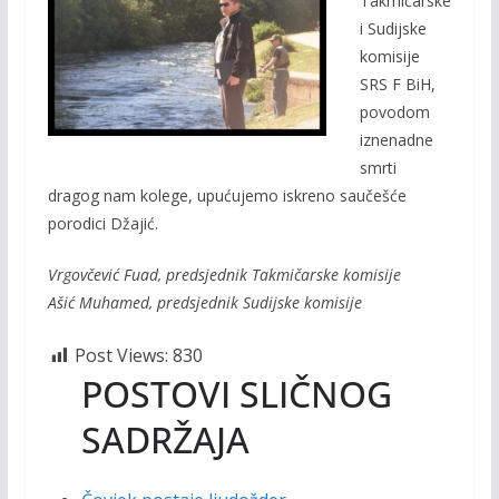
Takmičarske
b
er
l
y
i Sudijske
o
Li
komisije
o
n
SRS F BiH,
povodom
k
k
iznenadne
smrti
dragog nam kolege, upućujemo iskreno saučešće
porodici Džajić.
Vrgovčević Fuad, predsjednik Takmičarske komisije
Ašić Muhamed, predsjednik Sudijske komisije
Post Views:
830
POSTOVI SLIČNOG
SADRŽAJA