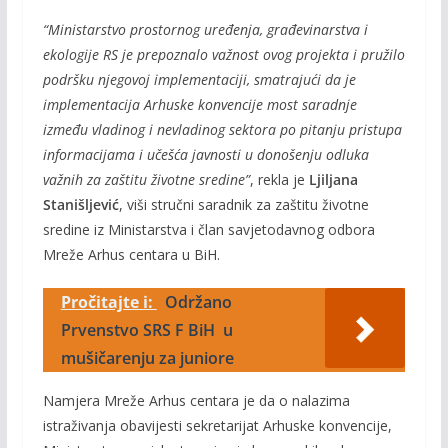
“Ministarstvo prostornog uređenja, građevinarstva i
ekologije RS je prepoznalo važnost ovog projekta i pružilo
podršku njegovoj implementaciji, smatrajući da je
implementacija Arhuske konvencije most saradnje
između vladinog i nevladinog sektora po pitanju pristupa
informacijama i učešća javnosti u donošenju odluka
važnih za zaštitu životne sredine”
, rekla je
Ljiljana
Stanišljević
, viši stručni saradnik za zaštitu životne
sredine iz Ministarstva i član savjetodavnog odbora
Mreže Arhus centara u BiH.
Pročitajte i:
Održano
Prvenstvo SRS F BiH u
mušičarenju za juniore
Namjera Mreže Arhus centara je da o nalazima
istraživanja obavijesti sekretarijat Arhuske konvencije,