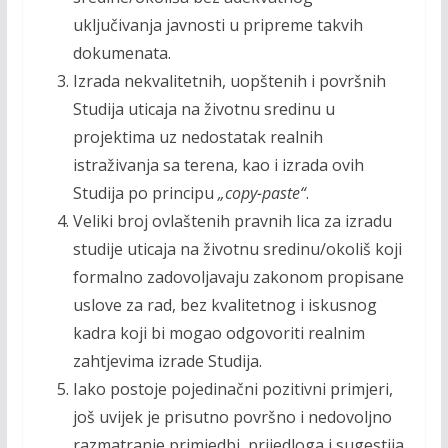
uključivanja javnosti u pripreme takvih
dokumenata.
Izrada nekvalitetnih, uopštenih i površnih
Studija uticaja na životnu sredinu u
projektima uz nedostatak realnih
istraživanja sa terena, kao i izrada ovih
Studija po principu
„copy-paste“
.
Veliki broj ovlaštenih pravnih lica za izradu
studije uticaja na životnu sredinu/okoliš koji
formalno zadovoljavaju zakonom propisane
uslove za rad, bez kvalitetnog i iskusnog
kadra koji bi mogao odgovoriti realnim
zahtjevima izrade Studija.
Iako postoje pojedinačni pozitivni primjeri,
još uvijek je prisutno površno i nedovoljno
razmatranje primjedbi, prijedloga i sugestija