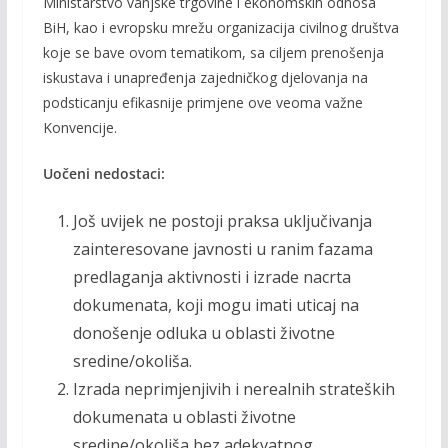
Ministarstvo vanjske trgovine i ekonomskih odnosa
BiH, kao i evropsku mrežu organizacija civilnog društva
koje se bave ovom tematikom, sa ciljem prenošenja
iskustava i unapređenja zajedničkog djelovanja na
podsticanju efikasnije primjene ove veoma važne
Konvencije.
Uočeni nedostaci:
Još uvijek ne postoji praksa uključivanja
zainteresovane javnosti u ranim fazama
predlaganja aktivnosti i izrade nacrta
dokumenata, koji mogu imati uticaj na
donošenje odluka u oblasti životne
sredine/okoliša.
Izrada neprimjenjivih i nerealnih strateških
dokumenata u oblasti životne
sredine/okoliša bez adekvatnog