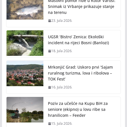
Masovni pomor ribe u Kotor Varoši:
Snimak iz Vrbanje prikazuje stanje
na terenu
23. Jula 2026.
UGSR ‘Bistro’ Zenica: Ekološki
incident na rijeci Bosni (Banlozi)
18. Jula 2026.
Mrkonjić Grad: Uskoro prvi ‘Sajam
ruralnog turizma, lova i ribolova –
TOK Fest’
16. Jula 2026.
Poziv za učešće na Kupu BiH za
seniore (ekipno) u lovu ribe sa
hranilicom – Feeder
15. Jula 2026.