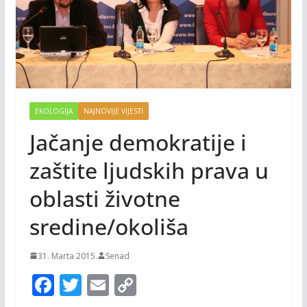
EKOLOGIJA
NAJNOVIJE VIJESTI
Jačanje demokratije i
zaštite ljudskih prava u
oblasti životne
sredine/okoliša
31. Marta 2015.
Senad
F
T
E
C
ac
w
m
o