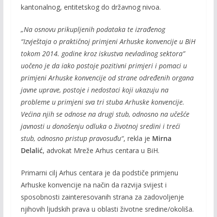
kantonalnog, entitetskog do državnog nivoa.
„Na osnovu prikupljenih podataka te izrađenog
“Izvještaja o praktičnoj primjeni Arhuske konvencije u BiH
tokom 2014. godine kroz iskustva nevladinog sektora”
uočeno je da iako postoje pozitivni primjeri i pomaci u
primjeni Arhuske konvencije od strane određenih organa
javne uprave, postoje i nedostaci koji ukazuju na
probleme u primjeni sva tri stuba Arhuske konvencije.
Većina njih se odnose na drugi stub, odnosno na učešće
javnosti u donošenju odluka o životnoj sredini i treći
stub, odnosno pristup pravosuđu“
, rekla je
Mirna
Delalić
, advokat Mreže Arhus centara u BiH.
Primarni cilj Arhus centara je da podstiče primjenu
Arhuske konvencije na način da razvija svijest i
sposobnosti zainteresovanih strana za zadovoljenje
njihovih ljudskih prava u oblasti životne sredine/okoliša.