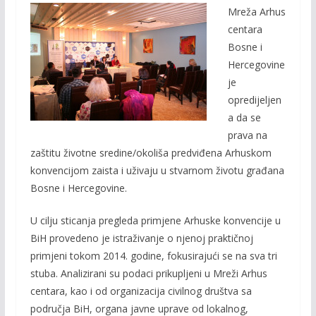
Mreža Arhus
e
itt
ai
p
centara
b
er
l
y
Bosne i
o
Li
Hercegovine
o
n
je
opredijeljen
k
k
a da se
prava na
zaštitu životne sredine/okoliša predviđena Arhuskom
konvencijom zaista i uživaju u stvarnom životu građana
Bosne i Hercegovine.
U cilju sticanja pregleda primjene Arhuske konvencije u
BiH provedeno je istraživanje o njenoj praktičnoj
primjeni tokom 2014. godine, fokusirajući se na sva tri
stuba. Analizirani su podaci prikupljeni u Mreži Arhus
centara, kao i od organizacija civilnog društva sa
područja BiH, organa javne uprave od lokalnog,