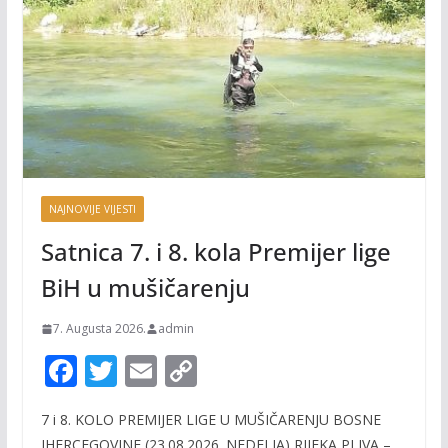
NAJNOVIJE VIJESTI
Satnica 7. i 8. kola Premijer lige
BiH u mušičarenju
7. Augusta 2026.
admin
F
T
E
C
ac
w
m
o
7 i 8. KOLO PREMIJER LIGE U MUŠIČARENJU BOSNE
e
itt
ai
p
IHERCEGOVINE (23.08.2026. NEDELJA) RIJEKA PLIVA –