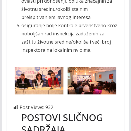
ovlasti pri donošenju odluka značajnih za
životnu sredinu/okoliš stalnim
preispitivanjem javnog interesa;
osiguranje bolje kontrole prvenstveno kroz
poboljšan rad inspekcija zaduženih za
zaštitu životne sredine/okoliša i veći broj
inspektora na lokalnim nvioima.
Post Views:
932
POSTOVI SLIČNOG
SADRŽAJA