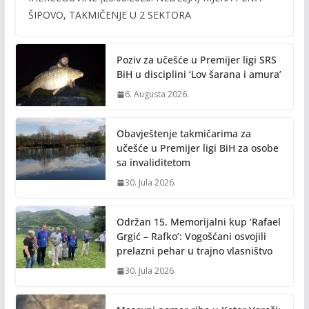
b
er
l
y
ŠIPOVO, TAKMIČENJE U 2 SEKTORA
o
Li
o
n
Poziv za učešće u Premijer ligi SRS
k
k
BiH u disciplini ‘Lov šarana i amura’
6. Augusta 2026.
Obavještenje takmičarima za
učešće u Premijer ligi BiH za osobe
sa invaliditetom
30. Jula 2026.
Održan 15. Memorijalni kup ‘Rafael
Grgić – Rafko’: Vogošćani osvojili
prelazni pehar u trajno vlasništvo
30. Jula 2026.