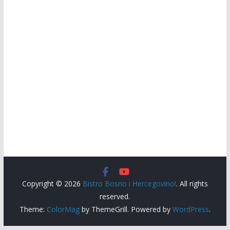
Copyright © 2026
Bistro Bosno i Hercegovino!
. All rights
reserved.
Theme:
ColorMag
by ThemeGrill. Powered by
WordPress
.