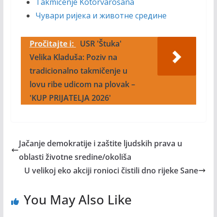
Takmičenje Kotorvarošana
Чувари ријека и животне средине
Pročitajte i:
USR 'Štuka'
Velika Kladuša: Poziv na
tradicionalno takmičenje u
lovu ribe udicom na plovak –
'KUP PRIJATELJA 2026'
Jačanje demokratije i zaštite ljudskih prava u
oblasti životne sredine/okoliša
U velikoj eko akciji ronioci čistili dno rijeke Sane
You May Also Like