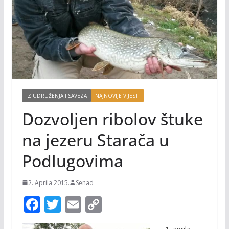
IZ UDRUŽENJA I SAVEZA
NAJNOVIJE VIJESTI
Dozvoljen ribolov štuke
na jezeru Starača u
Podlugovima
2. Aprila 2015.
Senad
F
T
E
C
ac
w
m
o