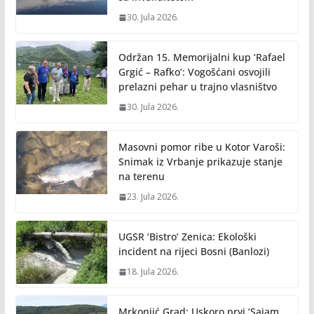
30. Jula 2026.
Održan 15. Memorijalni kup ‘Rafael
Grgić – Rafko’: Vogošćani osvojili
prelazni pehar u trajno vlasništvo
30. Jula 2026.
Masovni pomor ribe u Kotor Varoši:
Snimak iz Vrbanje prikazuje stanje
na terenu
23. Jula 2026.
UGSR ‘Bistro’ Zenica: Ekološki
incident na rijeci Bosni (Banlozi)
18. Jula 2026.
Mrkonjić Grad: Uskoro prvi ‘Sajam