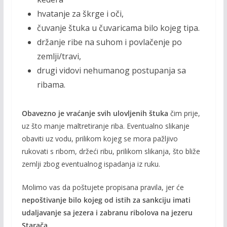
hvatanje za škrge i oči,
čuvanje štuka u čuvaricama bilo kojeg tipa.
držanje ribe na suhom i povlačenje po
zemlji/travi,
drugi vidovi nehumanog postupanja sa
ribama.
Obavezno je vraćanje svih ulovljenih štuka
čim prije,
uz što manje maltretiranje riba. Eventualno slikanje
obaviti uz vodu, prilikom kojeg se mora pažljivo
rukovati s ribom, držeći ribu, prilikom slikanja, što bliže
zemlji zbog eventualnog ispadanja iz ruku.
Molimo vas da poštujete propisana pravila, jer će
nepoštivanje bilo kojeg od istih za sankciju imati
udaljavanje sa jezera i zabranu ribolova na jezeru
Starača
.