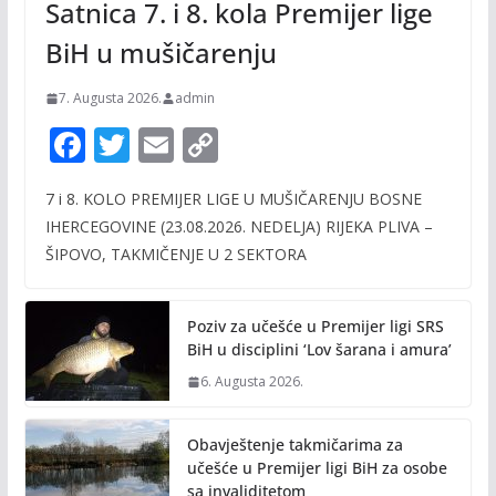
Satnica 7. i 8. kola Premijer lige
BiH u mušičarenju
7. Augusta 2026.
admin
F
T
E
C
ac
w
m
o
7 i 8. KOLO PREMIJER LIGE U MUŠIČARENJU BOSNE
e
itt
ai
p
IHERCEGOVINE (23.08.2026. NEDELJA) RIJEKA PLIVA –
b
er
l
y
ŠIPOVO, TAKMIČENJE U 2 SEKTORA
o
Li
o
n
Poziv za učešće u Premijer ligi SRS
k
k
BiH u disciplini ‘Lov šarana i amura’
6. Augusta 2026.
Obavještenje takmičarima za
učešće u Premijer ligi BiH za osobe
sa invaliditetom