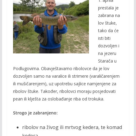
1. aprila
e
itt
ai
p
prestala je
b
er
l
y
zabrana na
o
Li
lov štuke,
o
n
tako da će
isti biti
k
k
dozvoljen i
na jezeru
Starača u
Podlugovima. Obavještavamo ribolovce da je lov
dozvoljen samo na varalice ili strimere (varaličarenjem
ili mušičarenjem), uz upotrebu sajlice namjenjene za
ribolov štuke. Također, ribolovci moraju posjedovati
pean ili klješta za oslobađanje riba od trokuka.
Strogo je zabranjeno:
ribolov na živog ili mrtvog kedera, te komad
kedera