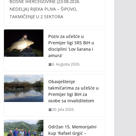
BOSNE IHERCEGOVINE (23.08.2026.
b
er
l
y
NEDELJA) RIJEKA PLIVA – ŠIPOVO,
o
Li
TAKMIČENJE U 2 SEKTORA
o
n
k
k
Poziv za učešće u
Premijer ligi SRS BiH u
disciplini ‘Lov šarana i
amura’
6. Augusta 2026.
Obavještenje
takmičarima za učešće u
Premijer ligi BiH za
osobe sa invaliditetom
30. Jula 2026.
Održan 15. Memorijalni
kup ‘Rafael Grgić –