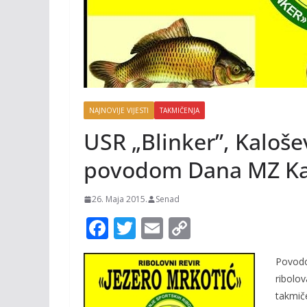
NAJNOVIJE VIJESTI
TAKMIČENJA
USR „Blinker”, Kaloše
povodom Dana MZ Ka
26. Maja 2015.
Senad
F
T
E
C
ac
w
m
o
Povodo
e
itt
ai
p
ribolov
b
er
l
y
takmiče