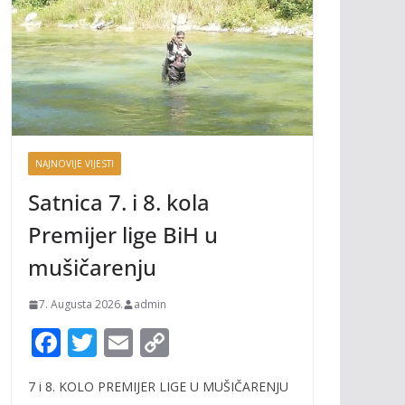
NAJNOVIJE VIJESTI
Satnica 7. i 8. kola
Premijer lige BiH u
mušičarenju
7. Augusta 2026.
admin
F
T
E
C
ac
w
m
o
7 i 8. KOLO PREMIJER LIGE U MUŠIČARENJU
e
itt
ai
p