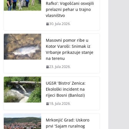
Rafko’: Vogošćani osvojili
prelazni pehar u trajno
vlasništvo
30. Jula 2026.
Masovni pomor ribe u
Kotor Varoši: Snimak iz
Vrbanje prikazuje stanje
na terenu
23. Jula 2026.
UGSR ‘Bistro’ Zenica:
Ekološki incident na
rijeci Bosni (Banlozi)
18. Jula 2026.
Mrkonjić Grad: Uskoro
prvi ‘Sajam ruralnog