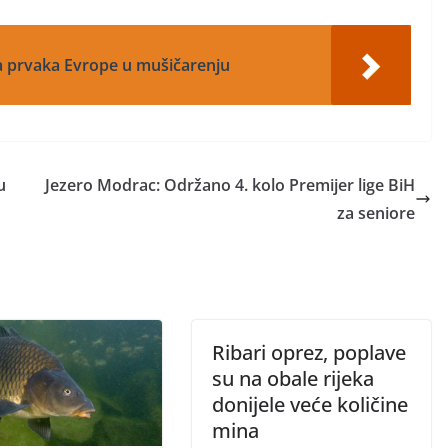
a prvaka Evrope u mušičarenju
u
Jezero Modrac: Održano 4. kolo Premijer lige BiH
za seniore
Ribari oprez, poplave
su na obale rijeka
donijele veće količine
mina