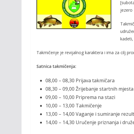
o
Li
[subota
o
n
jezero 
k
k
Takmiči
udružen
kadeti, 
Takmičenje je revijalnog karaktera i ima za cilj pr
Satnica takmičenja:
08,00 – 08,30 Prijava takmičara
08,30 – 09,00 Žrijebanje startnih mjesta
09,00 – 10,00 Priprema na stazi
10,00 – 13,00 Takmičenje
13,00 – 14,00 Vaganje i sumiranje rezul
14,00 – 14,30 Uručenje priznanja i druž