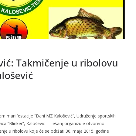
vić: Takmičenje u ribolovu
lošević
m manifestacije “Dani MZ Kalošević”, Udruženje sportskih
aca “Blinker”, Kalošević – Tešanj organizuje otvoreno
nje u ribolovu koje će se održati 30. maja 2015. godine