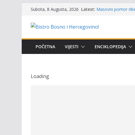
Skip
Latest:
Masovni pomor ribe 
Subota, 8 Augusta, 2026
to
prikazuje stanje na
Satnica 7. i 8. kola
content
Poziv za učešće u Pr
i amura’
Obavještenje takmič
osobe sa invalidite
POČETNA
VIJESTI
ENCIKLOPEDIJA
Održan 15. Memorija
osvojili prelazni pe
Loading
.
.
.