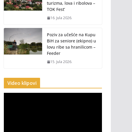
turizma, lova i ribolova –
TOK Fest’
16. Jula 2026.
Poziv za učešće na Kupu
BiH za seniore (ekipno) u
lovu ribe sa hranilicom –
Feeder
15. Jula 2026.
Video klipovi