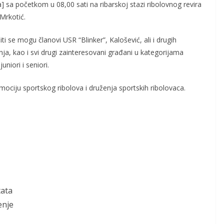
] sa početkom u 08,00 sati na ribarskoj stazi ribolovnog revira
Mrkotić.
ti se mogu članovi USR “Blinker”, Kalošević, ali i drugih
ja, kao i svi drugi zainteresovani građani u kategorijama
juniori i seniori.
omociju sportskog ribolova i druženja sportskih ribolovaca.
tata
enje