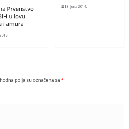
13. Juna 2014.
 na Prvenstvo
BiH u lovu
a i amura
 2018.
odna polja su označena sa
*