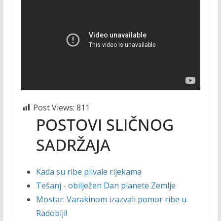
Post Views:
811
POSTOVI SLIČNOG
SADRŽAJA
Kada su ribe plivale rijekama
Tešanj - obilježen Dan planete Zemlje
Mostar: Varakinom izazvali pomor ribe u
Radoblji!