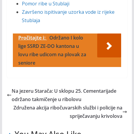
Pomor ribe u Stublaji
Završeno ispitivanje uzorka vode iz rijeke
Stublaja
Pročitajte i:
Održano I kolo
lige SSRD ZE-DO kantona u
lovu ribe udicom na plovak za
seniore
Na jezeru Starača: U sklopu 25. Cementarijade
održano takmičenje u ribolovu
Združena akcija ribočuvarskih službi i policije na
spriječavanju krivolova