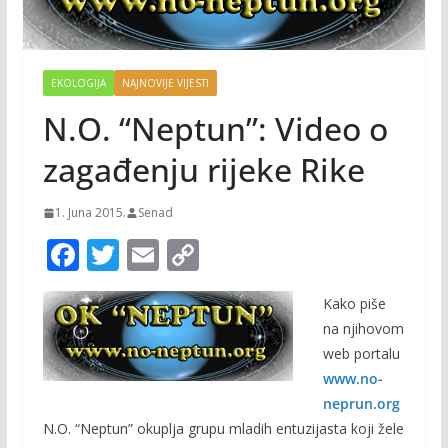
EKOLOGIJA
NAJNOVIJE VIJESTI
N.O. “Neptun”: Video o
zagađenju rijeke Rike
1. Juna 2015.
Senad
F
T
E
C
ac
w
m
o
Kako piše
e
itt
ai
p
na njihovom
b
er
l
y
web portalu
o
Li
www.no-
o
n
neprun.org
N.O. “Neptun” okuplja grupu mladih entuzijasta koji žele
k
k