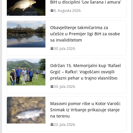
k
k
BiH u disciplini ‘Lov šarana i amura’
6. Augusta 2026.
Obavještenje takmičarima za
učešće u Premijer ligi BiH za osobe
sa invaliditetom
30. Jula 2026.
Održan 15. Memorijalni kup ‘Rafael
Grgić – Rafko’: Vogošćani osvojili
prelazni pehar u trajno vlasništvo
30. Jula 2026.
Masovni pomor ribe u Kotor Varoši:
Snimak iz Vrbanje prikazuje stanje
na terenu
23. Jula 2026.