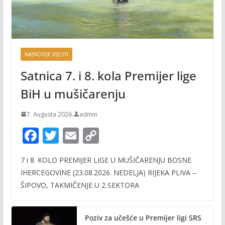
NAJNOVIJE VIJESTI
Satnica 7. i 8. kola Premijer lige
BiH u mušičarenju
7. Augusta 2026.
admin
F
T
E
C
ac
w
m
o
7 i 8. KOLO PREMIJER LIGE U MUŠIČARENJU BOSNE
e
itt
ai
p
IHERCEGOVINE (23.08.2026. NEDELJA) RIJEKA PLIVA –
b
er
l
y
ŠIPOVO, TAKMIČENJE U 2 SEKTORA
o
Li
o
n
Poziv za učešće u Premijer ligi SRS