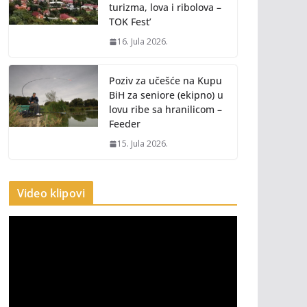
turizma, lova i ribolova –
TOK Fest’
16. Jula 2026.
Poziv za učešće na Kupu
BiH za seniore (ekipno) u
lovu ribe sa hranilicom –
Feeder
15. Jula 2026.
Video klipovi