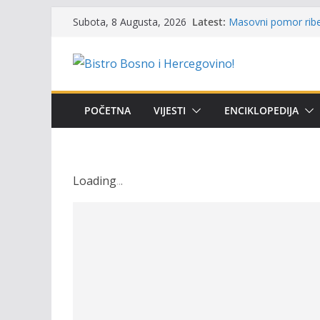
Skip
Latest:
Masovni pomor ribe 
Subota, 8 Augusta, 2026
to
prikazuje stanje na
Satnica 7. i 8. kola
content
Poziv za učešće u Pr
i amura’
Obavještenje takmič
osobe sa invalidite
POČETNA
VIJESTI
ENCIKLOPEDIJA
Održan 15. Memorija
osvojili prelazni pe
Loading
.
.
.