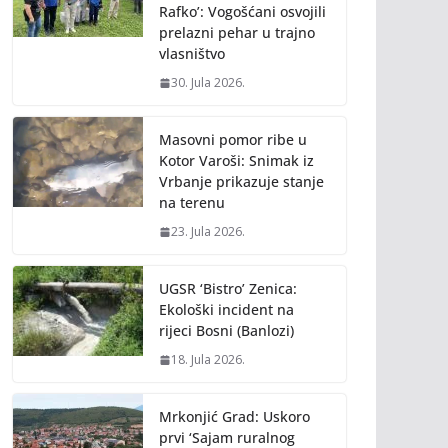
Rafko’: Vogošćani osvojili
prelazni pehar u trajno
vlasništvo
30. Jula 2026.
Masovni pomor ribe u
Kotor Varoši: Snimak iz
Vrbanje prikazuje stanje
na terenu
23. Jula 2026.
UGSR ‘Bistro’ Zenica:
Ekološki incident na
rijeci Bosni (Banlozi)
18. Jula 2026.
Mrkonjić Grad: Uskoro
prvi ‘Sajam ruralnog