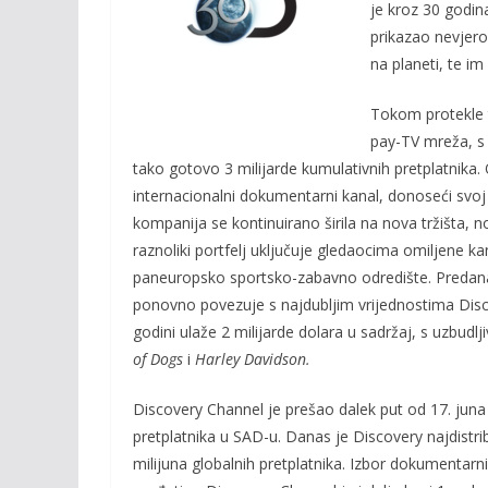
o
Li
je kroz 30 godin
o
n
prikazao nevjerov
na planeti, te im
k
k
Tokom protekle 
pay-TV mreža, s
tako gotovo 3 milijarde kumulativnih pretplatnika
internacionalni dokumentarni kanal, donoseći svoj j
kompanija se kontinuirano širila na nova tržišta,
raznoliki portfelj uključuje gledaocima omiljene k
paneuropsko sportsko-zabavno odredište. Predana
ponovno povezuje s najdubljim vrijednostima Disco
godini ulaže 2 milijarde dolara u sadržaj, s uzbu
of Dogs
i
Harley Davidson.
Discovery Channel je prešao dalek put od 17. juna
pretplatnika u SAD-u. Danas je Discovery najdistribu
milijuna globalnih pretplatnika. Izbor dokumentarn