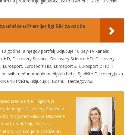
irom na preferencije gledaoca, kako u Americi tako i u većini
a učešće u Premijer ligi BiH za osobe
 10 godina, a njegov portfelj uključuje 16 pay-TV kanala:
IDx HD, Discovery Science, Discovery Science HD, Discovery
 Eurosport, Eurosport HD, Eurosport 2, Eurosport 2 HD, i
 od svih međunarodnih medijskih tvrtki. Sjedište Discoveryja za
iva 10 tržišta, uključujući Bosnu i Hercegovinu.
postao stanje uma”,
izjavila je
try Manager
Discovery Channela
što mogu reći kako je Discovery
o našu znatiželju, želju za
ijetom. Upravo je ta znatiželja i