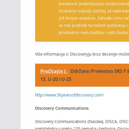
predanost prepričavanju nevjerovatnih
stvaramo najbolji sadržaj za naše ka
još brojne avanture. Zahvalni smo na
su nas
podržali na našem putovanju i
proslavimo našu baštinu i našu buduć
Više informacija o Discoveryju kroz decenije možet
Pročitajte i:
Održano Prvenstvo SRS F B
15, U-20 i U-25
http://www.30yearsofdiscovery.com/
Discovery Communications
Discovery Communications (Nasdaq: DISCA, DISCB, 
pretplatnika u preko 220 zemalja i teritorija. Disc