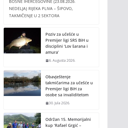
BOSNE IHERCEGOVINE (23.08.2026.
b
er
l
y
NEDELJA) RIJEKA PLIVA – ŠIPOVO,
o
Li
TAKMIČENJE U 2 SEKTORA
o
n
k
k
Poziv za učešće u
Premijer ligi SRS BiH u
disciplini ‘Lov šarana i
amura’
6. Augusta 2026.
Obavještenje
takmičarima za učešće u
Premijer ligi BiH za
osobe sa invaliditetom
30. Jula 2026.
Održan 15. Memorijalni
kup ‘Rafael Grgić –