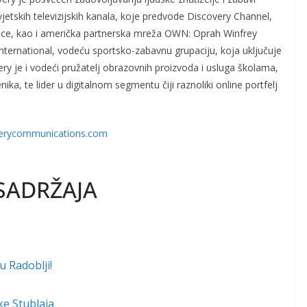
jetskih televizijskih kanala, koje predvode Discovery Channel,
ience, kao i američka partnerska mreža OWN: Oprah Winfrey
nternational, vodeću sportsko-zabavnu grupaciju, koja uključuje
ery je i vodeći pružatelj obrazovnih proizvoda i usluga školama,
ika, te lider u digitalnom segmentu čiji raznoliki online portfelj
erycommunications.com
SADRŽAJA
u Radoblji!
ke Stublaja