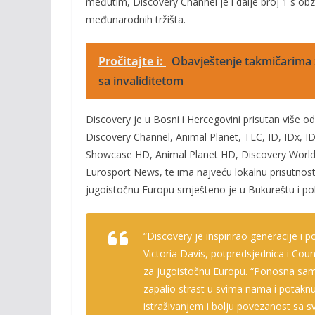
međutim, Discovery Channel je i dalje broj 1 s obz
međunarodnih tržišta.
Pročitajte i:
Obavještenje takmičarima z
sa invaliditetom
Discovery je u Bosni i Hercegovini prisutan više od
Discovery Channel, Animal Planet, TLC, ID, IDx, 
Showcase HD, Animal Planet HD, Discovery World,
Eurosport News, te ima najveću lokalnu prisutnost
jugoistočnu Europu smješteno je u Bukureštu i pokr
“Discovery je inspirirao generacije i 
Victoria Davis, potpredsjednica i
Coun
za jugoistočnu Europu.
“Ponosna sam 
zapalio strast u svima nama i potaknu
istraživanjem i bolju povezanost sa sv