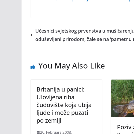
Učesnici svjetskog prvenstva u mušičarenj
oduševljeni prirodom, žale se na ‘pametnu r
You May Also Like
Britanija u panici:
Ulovljena riba
čudovište koja ubija
ljude i može puzati
po zemlji
Poziv 
20. Februara 2008.