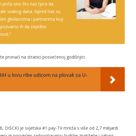
 priča ono što nas tjera da
nale svakog dana. Ispred nas su
šim gledaocima i partnerima koji
 pozvamo ih da zajedno
nost.”
e pronaći na stranici posvećenoj godišnjici:
iH u lovu ribe udicom na plovak za U-
DISCK) je svjetska #1 pay-TV mreža s više od 2,7 milijardi
overy je posvećen zadovoljavanju ljudske znatiželje i zabavi