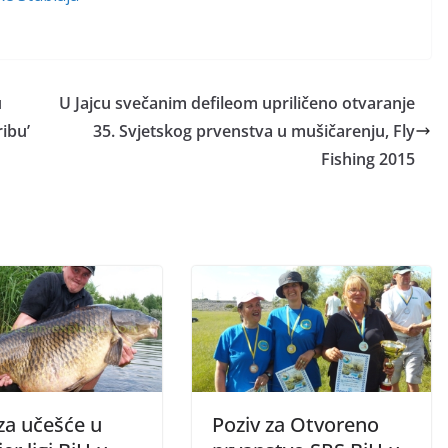
u
U Jajcu svečanim defileom upriličeno otvaranje
ibu’
35. Svjetskog prvenstva u mušičarenju, Fly
Fishing 2015
za učešće u
Poziv za Otvoreno