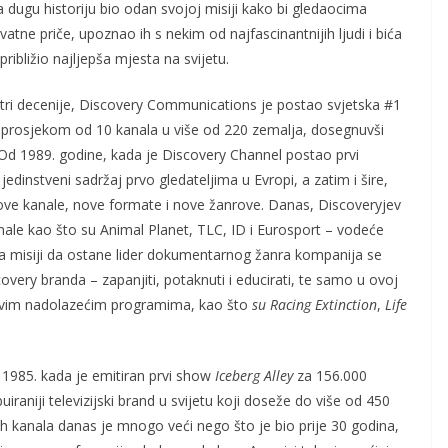
a dugu historiju bio odan svojoj misiji kako bi gledaocima
atne priče, upoznao ih s nekim od najfascinantnijih ljudi i bića
 približio najljepša mjesta na svijetu.
tri decenije, Discovery Communications je postao svjetska #1
 prosjekom od 10 kanala u više od 220 zemalja, dosegnuvši
. Od 1989. godine, kada je Discovery Channel postao prvi
edinstveni sadržaj prvo gledateljima u Evropi, a zatim i šire,
 nove kanale, nove formate i nove žanrove. Danas, Discoveryjev
anale kao što su Animal Planet, TLC, ID i Eurosport – vodeće
 misiji da ostane lider dokumentarnog žanra kompanija se
very branda – zapanjiti, potaknuti i educirati, te samo u ovoj
dljivim nadolazećim programima, kao što
su Racing Extinction
,
Life
 1985. kada je emitiran prvi show
Iceberg Alley
za 156.000
iraniji televizijski brand u svijetu koji doseže do više od 450
ih kanala danas je mnogo veći nego što je bio prije 30 godina,