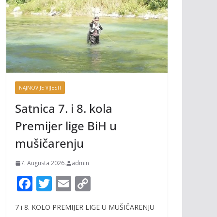
NAJNOVIJE VIJESTI
Satnica 7. i 8. kola
Premijer lige BiH u
mušičarenju
7. Augusta 2026.
admin
F
T
E
C
ac
w
m
o
7 i 8. KOLO PREMIJER LIGE U MUŠIČARENJU
e
itt
ai
p