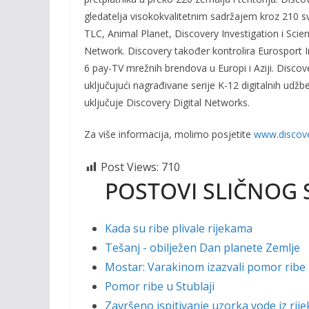
gledatelja visokokvalitetnim sadržajem kroz 210 sv
TLC, Animal Planet, Discovery Investigation i Sc
Network. Discovery također kontrolira Eurosport I
6 pay-TV mrežnih brendova u Europi i Aziji. Discov
uključujući nagrađivane serije K-12 digitalnih udžben
uključuje Discovery Digital Networks.
Za više informacija, molimo posjetite
www.discov
Post Views:
710
POSTOVI SLIČNOG 
Kada su ribe plivale rijekama
Tešanj - obilježen Dan planete Zemlje
Mostar: Varakinom izazvali pomor ribe 
Pomor ribe u Stublaji
Završeno ispitivanje uzorka vode iz rije