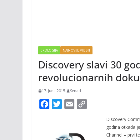
EKOLOGIJA
NAJNOVIJE VIJESTI
Discovery slavi 30 godi
revolucionarnih dok
17. Juna 2015.
Senad
F
T
E
C
ac
w
m
o
Discovery Commu
e
itt
ai
p
godina otkada je
b
er
l
y
Channel – prvi 