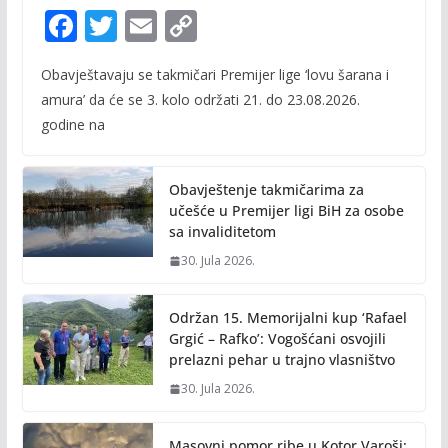
F
T
E
C
ac
w
m
o
Obavještavaju se takmičari Premijer lige ‘lovu šarana i
e
itt
ai
p
amura’ da će se 3. kolo održati 21. do 23.08.2026.
b
er
l
y
godine na
o
Li
o
n
Obavještenje takmičarima za
k
k
učešće u Premijer ligi BiH za osobe
sa invaliditetom
30. Jula 2026.
Održan 15. Memorijalni kup ‘Rafael
Grgić – Rafko’: Vogošćani osvojili
prelazni pehar u trajno vlasništvo
30. Jula 2026.
Masovni pomor ribe u Kotor Varoši: