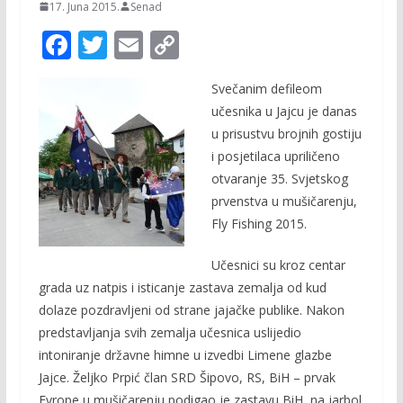
17. Juna 2015.
Senad
F
T
E
C
ac
w
m
o
Svečanim defileom
e
itt
ai
p
učesnika u Jajcu je danas
b
er
l
y
u prisustvu brojnih gostiju
o
Li
i posjetilaca upriličeno
o
n
otvaranje 35. Svjetskog
prvenstva u mušičarenju,
k
k
Fly Fishing 2015.
Učesnici su kroz centar
grada uz natpis i isticanje zastava zemalja od kud
dolaze pozdravljeni od strane jajačke publike. Nakon
predstavljanja svih zemalja učesnica uslijedio
intoniranje državne himne u izvedbi Limene glazbe
Jajce. Željko Prpić član SRD Šipovo, RS, BiH – prvak
Evrope u mušičarenju podigao je zastavu BiH, na jarbol