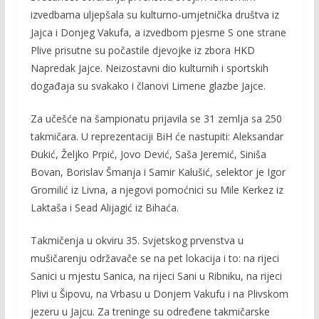
izvedbama uljepšala su kulturno-umjetnička društva iz
Jajca i Donjeg Vakufa, a izvedbom pjesme S one strane
Plive prisutne su počastile djevojke iz zbora HKD
Napredak Jajce. Neizostavni dio kulturnih i sportskih
događaja su svakako i članovi Limene glazbe Jajce.
Za učešće na šampionatu prijavila se 31 zemlja sa 250
takmičara. U reprezentaciji BiH će nastupiti: Aleksandar
Đukić, Željko Prpić, Jovo Dević, Saša Jeremić, Siniša
Bovan, Borislav Šmanja i Samir Kalušić, selektor je Igor
Gromilić iz Livna, a njegovi pomoćnici su Mile Kerkez iz
Laktaša i Sead Alijagić iz Bihaća.
Takmičenja u okviru 35. Svjetskog prvenstva u
mušičarenju održavače se na pet lokacija i to: na rijeci
Sanici u mjestu Sanica, na rijeci Sani u Ribniku, na rijeci
Plivi u Šipovu, na Vrbasu u Donjem Vakufu i na Plivskom
jezeru u Jajcu. Za treninge su određene takmičarske