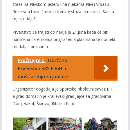
staze na Plivskom jezeru i na rijekama Plivi i Vrbasu.
Rezervna takmičarska i trening staza je na rijeci Sani u
mjestu Ključ.
Prvenstvo će trajati do nedjelje 21.juna kada će biti
upriličena ceremonija proglašenja plasmana te dodjela
medalja i priznanja.
Pročitajte i:
Održano
Prvenstvo SRS F BiH u
mušičarenju za juniore
Organizator događaja je Sportsko ribolovni savez BiH,
a grad domaćin je kraljevski grad Jajce sa gradovima
Donji Vakuf, Šipovo, Ribnik i Ključ.