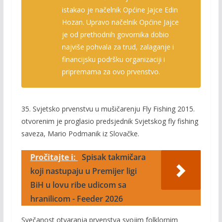
istakao je načelnik Općine Jajce Edin
Hozan. Upravo načelnik Općine Jajce
je od prethodnih govornika dobio
najviše pohvala za trud, zalaganje i
financijsku podršku organizaciji i
pripremama za ovo prvenstvo.
35. Svjetsko prvenstvu u mušičarenju Fly Fishing 2015.
otvorenim je proglasio predsjednik Svjetskog fly fishing
saveza, Mario Podmanik iz Slovačke.
Pročitajte i:
Spisak takmičara
koji nastupaju u Premijer ligi
BiH u lovu ribe udicom sa
hranilicom - Feeder 2026
Svečanost otvaranja prvenstva svojim folklornim