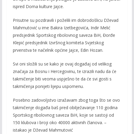
ispred Doma kulture Jajce.
Prisutne su pozdravili i poželili im dobrodošlicu Dževad
Mahmutović u ime Bakira Izetbegovića, Indir Melić
predsjednik Sportskog ribolovnog saveza BiH, Đorđe
Klepić predsjednik Izvršnog komiteta Svjetskog
prvenstva te načelnik općine Jajce, Edin Hozan.
Svi oni složili su se kako je ovaj događaj od velikog
značaja za Bosnu i Hercegovinu, te izrazili nadu da će
takmičenje biti veoma uspješno te da će svi gosti s
takmičenja ponijeti lijepu uspomenu.
Posebno zadovoljstvo izražavam zbog toga što se ovo
takmičenje događa baš pred obilježavanje 110 godina
Sportskog ribolovnog saveza BiH, koje se sastoji od
150 klubova i broji oko 40000 aktivnih članova. –
istakao je Dževad Mahmutović