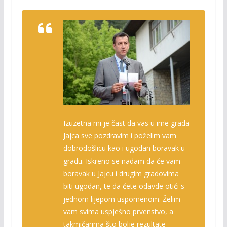
Izuzetna mi je čast da vas u ime grada
Jajca sve pozdravim i poželim vam
dobrodošlicu kao i ugodan boravak u
gradu. Iskreno se nadam da će vam
boravak u Jajcu i drugim gradovima
biti ugodan, te da ćete odavde otići s
jednom lijepom uspomenom. Želim
vam svima uspješno prvenstvo, a
takmičarima što bolje rezultate
–