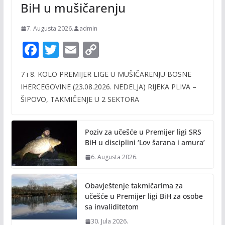
BiH u mušičarenju
7. Augusta 2026.
admin
F
T
E
C
ac
w
m
o
7 i 8. KOLO PREMIJER LIGE U MUŠIČARENJU BOSNE
e
itt
ai
p
IHERCEGOVINE (23.08.2026. NEDELJA) RIJEKA PLIVA –
b
er
l
y
ŠIPOVO, TAKMIČENJE U 2 SEKTORA
o
Li
o
n
Poziv za učešće u Premijer ligi SRS
k
k
BiH u disciplini ‘Lov šarana i amura’
6. Augusta 2026.
Obavještenje takmičarima za
učešće u Premijer ligi BiH za osobe
sa invaliditetom
30. Jula 2026.