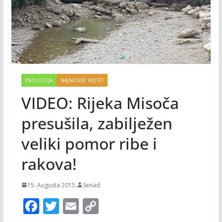
EKOLOGIJA
NAJNOVIJE VIJESTI
VIDEO: Rijeka Misoča
presušila, zabilježen
veliki pomor ribe i
rakova!
15. Augusta 2015.
Senad
F
T
E
C
ac
w
m
o