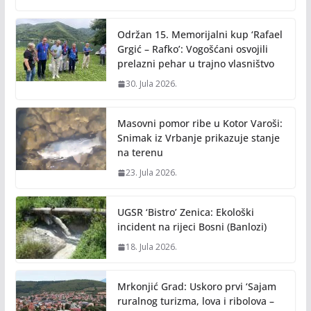
Održan 15. Memorijalni kup ‘Rafael
Grgić – Rafko’: Vogošćani osvojili
prelazni pehar u trajno vlasništvo
30. Jula 2026.
Masovni pomor ribe u Kotor Varoši:
Snimak iz Vrbanje prikazuje stanje
na terenu
23. Jula 2026.
UGSR ‘Bistro’ Zenica: Ekološki
incident na rijeci Bosni (Banlozi)
18. Jula 2026.
Mrkonjić Grad: Uskoro prvi ‘Sajam
ruralnog turizma, lova i ribolova –