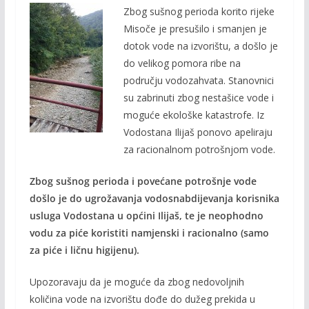
Zbog sušnog perioda korito rijeke
e
itt
ai
p
Misoče je presušilo i smanjen je
b
er
l
y
dotok vode na izvorištu, a došlo je
o
Li
do velikog pomora ribe na
o
n
području vodozahvata. Stanovnici
su zabrinuti zbog nestašice vode i
k
k
moguće ekološke katastrofe. Iz
Vodostana Ilijaš ponovo apeliraju
za racionalnom potrošnjom vode.
Zbog sušnog perioda i povećane potrošnje vode
došlo je do ugrožavanja vodosnabdijevanja korisnika
usluga Vodostana u općini Ilijaš, te je neophodno
vodu za piće koristiti namjenski i racionalno (samo
za piće i ličnu higijenu).
Upozoravaju da je moguće da zbog nedovoljnih
količina vode na izvorištu dođe do dužeg prekida u