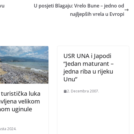
vu
U posjeti Blagaju: Vrelo Bune – jedno od
najljepših vrela u Evropi
USR UNA i Japodi
“Jedan maturant –
jedna riba u rijeku
Unu”
2. Decembra 2007.
turistička luka
avljena velikom
inom uginule
usta 2024.