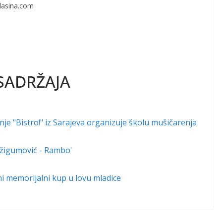
lasina.com
SADRŽAJA
e "Bistro!" iz Sarajeva organizuje školu mušičarenja
 Džigumović - Rambo'
lni memorijalni kup u lovu mladice