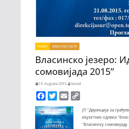
NAJAVE
NAJNOVIJE VIJESTI
Влаcинcкo jeзepo: И
coмовиjaдa 2015”
19. Augusta 2015.
Senad
F
T
E
C
ac
w
m
o
ЈП “Дирекција за грађ
e
itt
ai
p
изузетних одлика “Влас
b
er
l
y
“Власинску сомовијаду 