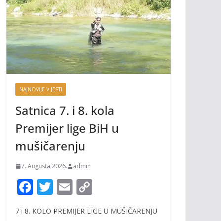
NAJNOVIJE VIJESTI
Satnica 7. i 8. kola
Premijer lige BiH u
mušičarenju
7. Augusta 2026.
admin
F
T
E
C
ac
w
m
o
7 i 8. KOLO PREMIJER LIGE U MUŠIČARENJU
e
itt
ai
p