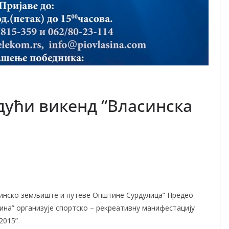
дући викeнд “Влаcинcкa
евинско земљиште и путеве Општине Сурдулица” Предео
ина” организује спортско – рекреативну манифестацију
2015”