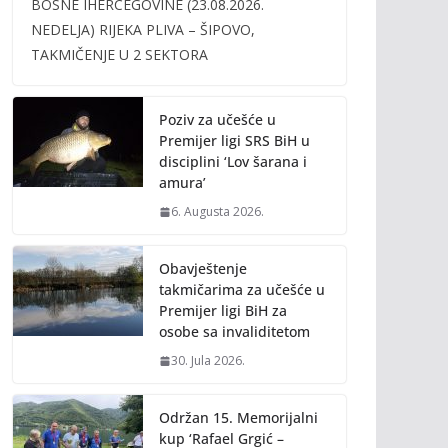
BOSNE IHERCEGOVINE (23.08.2026.
b
er
l
y
NEDELJA) RIJEKA PLIVA – ŠIPOVO,
o
Li
TAKMIČENJE U 2 SEKTORA
o
n
k
k
Poziv za učešće u
Premijer ligi SRS BiH u
disciplini ‘Lov šarana i
amura’
6. Augusta 2026.
Obavještenje
takmičarima za učešće u
Premijer ligi BiH za
osobe sa invaliditetom
30. Jula 2026.
Održan 15. Memorijalni
kup ‘Rafael Grgić –