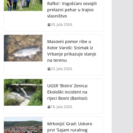
Rafko’: Vogošćani osvojili
prelazni pehar u trajno
vlasništvo
30. Jula 2026.
Masovni pomor ribe u
Kotor Varoši: Snimak iz
Vrbanje prikazuje stanje
na terenu
23. Jula 2026.
UGSR ‘Bistro’ Zenica:
Ekološki incident na
rijeci Bosni (Banlozi)
18. Jula 2026.
Mrkonjić Grad: Uskoro
prvi ‘Sajam ruralnog