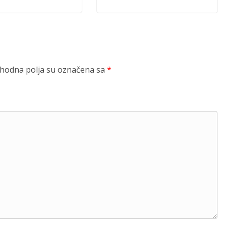
odna polja su označena sa
*