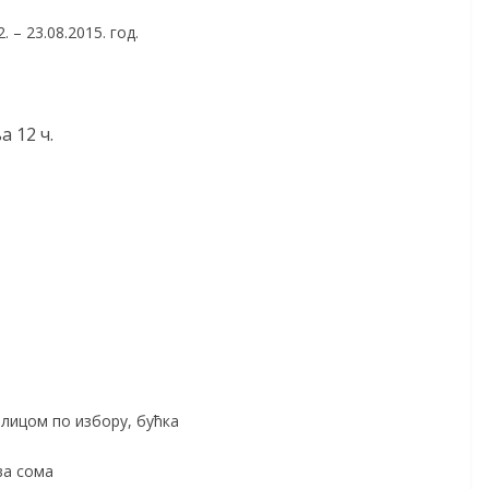
– 23.08.2015. год.
 12 ч.
лицом по избору, бућка
ва сома