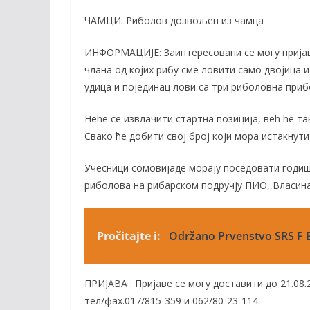
ЧАМЦИ: Риболов дозвољен из чамца
ИНФОРМАЦИЈЕ: Заинтересовани се могу пријави
члана од којих рибу сме ловити само двојица и
удица и појединац лови са три риболовна приб
Неће се извлачити стартна позиција, већ ће т
Свако ће добити свој број који мора истакнути
Учесници сомовијаде морају поседовати годи
риболова на рибарском подручју ПИО,,Власина
Pročitajte i:
Održano Prvenstvo SRS F B
ПРИЈАВА : Пријаве се могу доставити до 21.08.20
тел/фаx.017/815-359 и 062/80-23-114