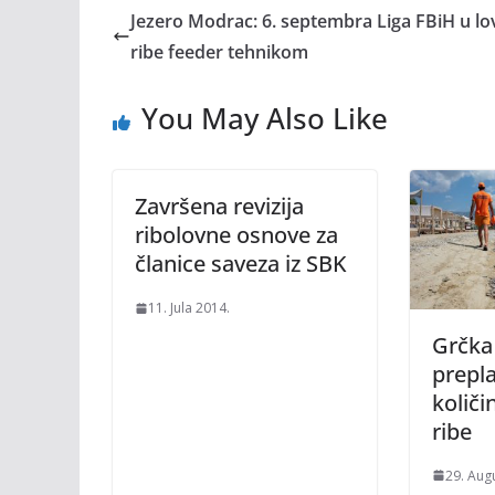
Jezero Modrac: 6. septembra Liga FBiH u lo
ribe feeder tehnikom
You May Also Like
Završena revizija
ribolovne osnove za
članice saveza iz SBK
11. Jula 2014.
Grčka 
prepl
količ
ribe
29. Aug