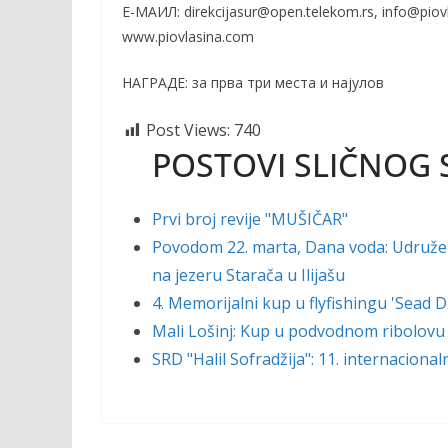
Е-МАИЛ: direkcijasur@open.telekom.rs, info@piov
www.piovlasina.com
НАГРАДЕ: за прва три места и најулов
Post Views:
740
POSTOVI SLIČNOG 
Prvi broj revije "MUŠIČAR"
Povodom 22. marta, Dana voda: Udruženj
na jezeru Starača u Ilijašu
4. Memorijalni kup u flyfishingu 'Sead
Mali Lošinj: Kup u podvodnom ribolovu
SRD "Halil Sofradžija": 11. internaciona