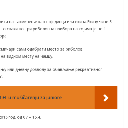
ти на такмичење као појединци или екипа.Екипу чине 3
 то сваки по три риболовна прибора на којима је по 1
ора.
акмичари сами одабрати место за риболов.
 на видном месту на чамцу.
шњу или дневну дозволу за обављање рекреативног
“.
iH u mušičarenju za juniore
15.год. од 07 – 15.ч.