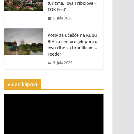
turizma, lova i ribolova –
TOK Fest’
16. Jula 2026.
Poziv za učešće na Kupu
BiH za seniore (ekipno) u
lovu ribe sa hranilicom –
Feeder
15. Jula 2026.
Video klipovi