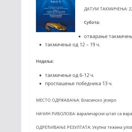
o
Li
ДАТУМ ТАКМИЧЕЊА: 22. 
o
n
k
k
Субота:
отварање такмичења
такмичење од 12 – 19 ч.
Недеља:
такмичење од 6-12 ч.
проглашење победника 13 ч.
МЕСТО ОДРЖАВАЊА: Влаcинcкo jeзepo
НАЧИН РИБОЛОВА: вараличарски штап са вара
ОДРЕЂИВАЊЕ РЕЗУЛТАТА: Укупна тежина уло