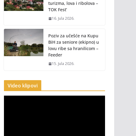
turizma, lova i ribolova –
TOK Fest’
16. Jula 2026.
Poziv za učešće na Kupu
BiH za seniore (ekipno) u
lovu ribe sa hranilicom –
Feeder
15. Jula 2026.
Video klipovi