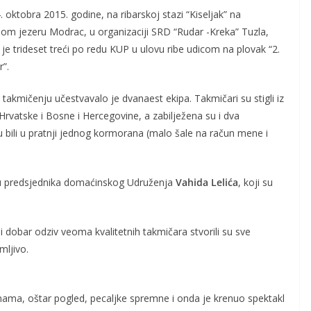
 oktobra 2015. godine, na ribarskoj stazi “Kiseljak” na
pom jezeru Modrac, u organizaciji SRD “Rudar -Kreka” Tuzla,
je trideset treći po redu KUP u ulovu ribe udicom na plovak “2.
”.
takmičenju učestvavalo je dvanaest ekipa. Takmičari su stigli iz
 Hrvatske i Bosne i Hercegovine, a zabilježena su i dva
bili u pratnji jednog kormorana (malo šale na račun mene i
ju predsjednika domaćinskog Udruženja
Vahida Lelića
, koji su
 dobar odziv veoma kvalitetnih takmičara stvorili su sve
mljivo.
imama, oštar pogled, pecaljke spremne i onda je krenuo spektakl