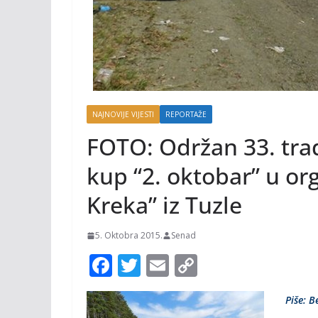
NAJNOVIJE VIJESTI
REPORTAŽE
FOTO: Održan 33. tra
kup “2. oktobar” u or
Kreka” iz Tuzle
5. Oktobra 2015.
Senad
F
T
E
C
ac
w
m
o
Piše: B
e
itt
ai
p