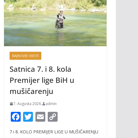
NAJNOVIJE VIJESTI
Satnica 7. i 8. kola
Premijer lige BiH u
mušičarenju
7. Augusta 2026.
admin
F
T
E
C
ac
w
m
o
7 i 8. KOLO PREMIJER LIGE U MUŠIČARENJU
e
itt
ai
p