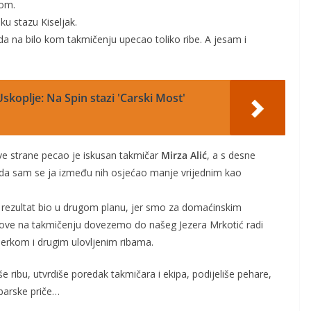
bom.
ku stazu Kiseljak.
da na bilo kom takmičenju upecao toliko ribe. A jesam i
skoplje: Na Spin stazi 'Carski Most'
ve strane pecao je iskusan takmičar
Mirza Alić
, a s desne
da sam se ja između nih osjećao manje vrijednim kao
ki rezultat bio u drugom planu, jer smo za domaćinskim
ulove na takmičenju dovezemo do našeg Jezera Mrkotić radi
perkom i drugim ulovljenim ribama.
še ribu, utvrdiše poredak takmičara i ekipa, podijeliše pehare,
ibarske priče…