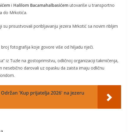
mićem
i
Halilom Bacamahalbasićem
utovariše u transportno
ja do Mrkotića.
i su prisustvovali poribljavanju jezera Mrkotić sa novim ribljim
roj fotografija koje govore više od hiljadu riječi.
a” iz Tuzle na gostoprimstvu, odličnoj organizaciji takmičenja,
nam nesebično darovali uz opasku da zaista imaju odličnu
 fondom.
 Održan 'Kup prijatelja 2026' na jezeru
a,