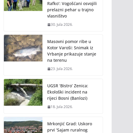
Rafko’: Vogošćani osvojili
prelazni pehar u trajno
vlasništvo
30. Jula 2026.
Masovni pomor ribe u
Kotor Varoši: Snimak iz
Vrbanje prikazuje stanje
na terenu
23. Jula 2026.
UGSR ‘Bistro’ Zenica:
Ekološki incident na
rijeci Bosni (Banlozi)
18. Jula 2026.
Mrkonjić Grad: Uskoro
prvi ‘Sajam ruralnog