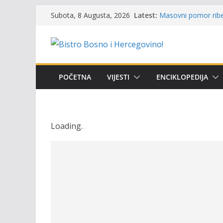
Skip
Latest:
Masovni pomor ribe 
Subota, 8 Augusta, 2026
to
prikazuje stanje na
Satnica 7. i 8. kola
content
Poziv za učešće u Pr
i amura’
Obavještenje takmič
osobe sa invalidite
POČETNA
VIJESTI
ENCIKLOPEDIJA
Održan 15. Memorija
osvojili prelazni pe
Loading
.
.
.