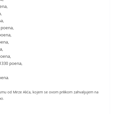
ena,
,
a,
 poena,
poena,
oena,
a,
poena,
11330 poena,
oena.
jesmu od Mirze Alića, kojem se ovom prilikom zahvaljujem na
ao.