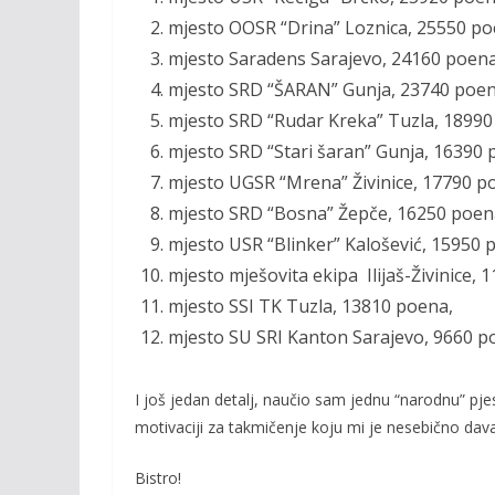
mjesto OOSR “Drina” Loznica, 25550 po
mjesto Saradens Sarajevo, 24160 poena
mjesto SRD “ŠARAN” Gunja, 23740 poen
mjesto SRD “Rudar Kreka” Tuzla, 18990
mjesto SRD “Stari šaran” Gunja, 16390 
mjesto UGSR “Mrena” Živinice, 17790 p
mjesto SRD “Bosna” Žepče, 16250 poen
mjesto USR “Blinker” Kalošević, 15950 
mjesto mješovita ekipa Ilijaš-Živinice, 
mjesto SSI TK Tuzla, 13810 poena,
mjesto SU SRI Kanton Sarajevo, 9660 p
I još jedan detalj, naučio sam jednu “narodnu” p
motivaciji za takmičenje koju mi je nesebično dav
Bistro!