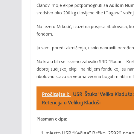
Članovi moje ekipe potpomognuti sa
Adilom Nu
sredstvo oko 200 kg ulovljene ribe i “lagana” vožn
Na jezeru Mrkotić, izuzetna posjeta ribolovaca, koj
fondom.
Ja sam, pored takmičenja, uspio napraviti određen b
Na kraju bih se iskreno zahvalio SRD “Rudar – Krek
dobroj sudijskoj ekipi i na ribljem fondu koji su 
ribolovnu stazu sa veoma veoma bogatim ribljim
Pročitajte i:
USR 'Štuka' Velika Kladuša:
Retencija u Velikoj Kladuši
Plasman ekipa:
mjesto USR “Kečiga” Brčko, 25920 poen