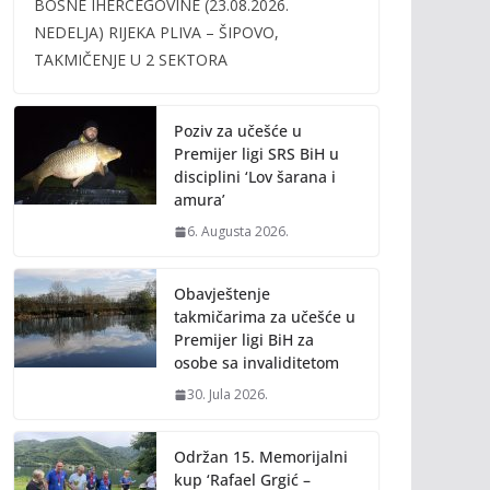
BOSNE IHERCEGOVINE (23.08.2026.
b
er
l
y
NEDELJA) RIJEKA PLIVA – ŠIPOVO,
o
Li
TAKMIČENJE U 2 SEKTORA
o
n
k
k
Poziv za učešće u
Premijer ligi SRS BiH u
disciplini ‘Lov šarana i
amura’
6. Augusta 2026.
Obavještenje
takmičarima za učešće u
Premijer ligi BiH za
osobe sa invaliditetom
30. Jula 2026.
Održan 15. Memorijalni
kup ‘Rafael Grgić –