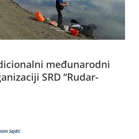
dicionalni međunarodni
ganizaciji SRD “Rudar-
esim Sejdić