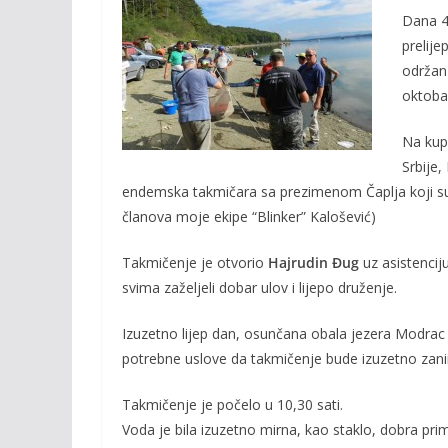
b
er
l
y
Dana 4.
o
Li
prelije
održan 
o
n
oktobar
k
k
Na kup 
Srbije,
endemska takmičara sa prezimenom Čaplja koji su 
članova moje ekipe “Blinker” Kalošević)
Takmičenje je otvorio
Hajrudin Đug
uz asistenci
svima zaželjeli dobar ulov i lijepo druženje.
Izuzetno lijep dan, osunčana obala jezera Modrac i
potrebne uslove da takmičenje bude izuzetno zani
Takmičenje je počelo u 10,30 sati.
Voda je bila izuzetno mirna, kao staklo, dobra pr