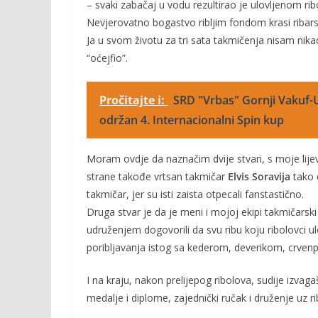
– svaki zabačaj u vodu rezultirao je ulovljenom ri
Nevjerovatno bogastvo ribljim fondom krasi ribars
Ja u svom životu za tri sata takmičenja nisam nika
“oćejfio”.
Pročitajte i:
SRD "Vrbas" Gornji Vakuf-U
održan 4. Internacionalni Spin kup
Moram ovdje da naznačim dvije stvari, s moje lije
strane takođe vrtsan takmičar
Elvis Soravija
tako 
takmičar, jer su isti zaista otpecali fanstastično.
Druga stvar je da je meni i mojoj ekipi takmičars
udruženjem dogovorili da svu ribu koju ribolovci 
poribljavanja istog sa kederom, deverikom, crven
I na kraju, nakon prelijepog ribolova, sudije izvaga
medalje i diplome, zajednički ručak i druženje uz r