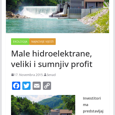
EKOLOGIJA
NAJNOVIJE VIJESTI
Male hidroelektrane,
veliki i sumnjiv profit
17. Novembra 2015.
Senad
F
T
E
C
ac
w
m
o
Investitori
e
itt
ai
p
ma
b
er
l
y
predstavljaj