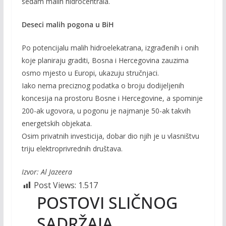
sedam malih hidrocentrala.
Deseci malih pogona u BiH
Po potencijalu malih hidroelekatrana, izgrađenih i onih
koje planiraju graditi, Bosna i Hercegovina zauzima
osmo mjesto u Europi, ukazuju stručnjaci.
Iako nema preciznog podatka o broju dodijeljenih
koncesija na prostoru Bosne i Hercegovine, a spominje
200-ak ugovora, u pogonu je najmanje 50-ak takvih
energetskih objekata.
Osim privatnih investicija, dobar dio njih je u vlasništvu
triju elektroprivrednih društava.
Izvor: Al Jazeera
Post Views:
1.517
POSTOVI SLIČNOG
SADRŽAJA