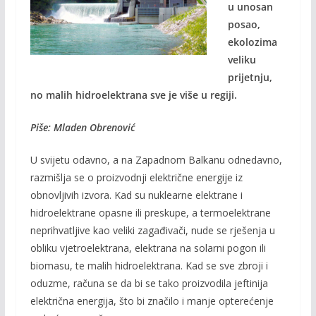
o
Li
u unosan
o
n
posao,
ekolozima
k
k
veliku
prijetnju,
no malih hidroelektrana sve je više u regiji.
Piše: Mladen Obrenović
U svijetu odavno, a na Zapadnom Balkanu odnedavno,
razmišlja se o proizvodnji električne energije iz
obnovljivih izvora. Kad su nuklearne elektrane i
hidroelektrane opasne ili preskupe, a termoelektrane
neprihvatljive kao veliki zagađivači, nude se rješenja u
obliku vjetroelektrana, elektrana na solarni pogon ili
biomasu, te malih hidroelektrana. Kad se sve zbroji i
oduzme, računa se da bi se tako proizvodila jeftinija
električna energija, što bi značilo i manje opterećenje