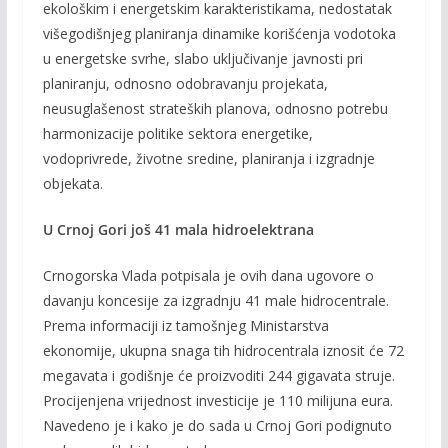
ekološkim i energetskim karakteristikama, nedostatak
višegodišnjeg planiranja dinamike korišćenja vodotoka
u energetske svrhe, slabo uključivanje javnosti pri
planiranju, odnosno odobravanju projekata,
neusuglašenost strateških planova, odnosno potrebu
harmonizacije politike sektora energetike,
vodoprivrede, životne sredine, planiranja i izgradnje
objekata.
U Crnoj Gori još 41 mala hidroelektrana
Crnogorska Vlada potpisala je ovih dana ugovore o
davanju koncesije za izgradnju 41 male hidrocentrale.
Prema informaciji iz tamošnjeg Ministarstva
ekonomije, ukupna snaga tih hidrocentrala iznosit će 72
megavata i godišnje će proizvoditi 244 gigavata struje.
Procijenjena vrijednost investicije je 110 milijuna eura.
Navedeno je i kako je do sada u Crnoj Gori podignuto