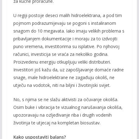
za kućne proračune.
U regiji postoje deseci malih hidroelektrana, a pod tim
pojmom podrazumijevaju se pogoni s instaliranom
snagom do 10 megavata. Iako imaju velikih problema s
pribavljanjem dokumentacije i moraju za to izdvojiti
puno vremena, investitorima su isplative. Po njihovoj
računici, investicija se vraća za nekoliko godina.
Proizvedenu energiju otkupljuju veliki distributeri.
Investitori još kažu da, uz zapošljavanje domaće radne
snage, male hidroelektrane ne zagađuju okoliš, ne
utječu na vodotok, niti na biljni i životinjski svijet.
No, s njima se ne slažu aktivisti za očuvanje okoliša.
Osim buke i vibracija te vizualnog narušavanja okoliša,
upozoravaju na ozljeđivanje riba i drugih vodenih
životinja te utjecaj na kompletan biosustav.
Kako uspostaviti balans?