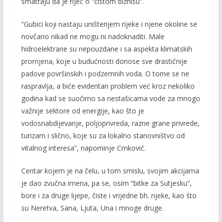
smatraju da je riječ o “čistom biznisu”.
“Gubici koji nastaju uništenjem rijeke i njene okoline se
novčano nikad ne mogu ni nadoknaditi. Male
hidroelektrane su nepouzdane i sa aspekta klimatskih
promjena, koje u budućnosti donose sve drastičnije
padove površinskih i podzemnih voda. O tome se ne
raspravlja, a biće evidentan problem već kroz nekoliko
godina kad se suočimo sa nestašicama vode za mnogo
važnije sektore od energije, kao što je
vodosnabdijevanje, poljoprivreda, razne grane privrede,
turizam i slično, koje su za lokalno stanovništvo od
vitalnog interesa”, napominje Crnković.
Centar kojem je na čelu, u tom smislu, svojim akcijama
je dao zvučna imena, pa se, osim “bitke za Sutjesku”,
bore i za druge lijepe, čiste i vrijedne bh. rijeke, kao što
su Neretva, Sana, Ljuta, Una i mnoge druge.