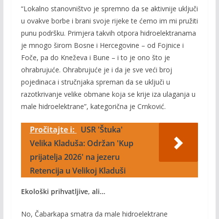
“Lokalno stanovništvo je spremno da se aktivnije uključi
u ovakve borbe i brani svoje rijeke te ćemo im mi pružiti
punu podršku. Primjera takvih otpora hidroelektranama
je mnogo širom Bosne i Hercegovine – od Fojnice i
Foče, pa do Kneževa i Bune – i to je ono što je
ohrabrujuće. Ohrabrujuće je i da je sve veći broj
pojedinaca i stručnjaka spreman da se uključi u
razotkrivanje velike obmane koja se krije iza ulaganja u
male hidroelektrane”, kategorična je Crnković.
Pročitajte i:
USR 'Štuka'
Velika Kladuša: Održan 'Kup
prijatelja 2026' na jezeru
Retencija u Velikoj Kladuši
Ekološki prihvatljive, ali…
No, Čabarkapa smatra da male hidroelektrane