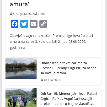
amura’
6. Augusta 2026.
admin
F
T
E
C
ac
w
m
o
Obavještavaju se takmičari Premijer lige ‘lovu šarana i
e
itt
ai
p
amura’ da će se 3. kolo održati 21. do 23.08.2026.
b
er
l
y
godine na
o
Li
o
n
Obavještenje takmičarima za
k
k
učešće u Premijer ligi BiH za osobe
sa invaliditetom
30. Jula 2026.
Održan 15. Memorijalni kup ‘Rafael
Grgić – Rafko’: Vogošćani osvojili
prelazni pehar u trajno vlasništvo