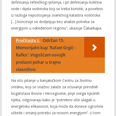
definisanju tehničkog rješenja, i pri definisanju količina
vode i dijela vodotoka koji se treba koristiti, a posebno
iz razloga nepostojanja zvaničnog katastra vodotoka
[…] koncesije se dodjeljuju bez analize potreba za
energijom u određenom regionu”, ukazuje Čabarkapa.
Pročitajte i:
Održan 15.
Memorijalni kup 'Rafael Grgić -
Rafko': Vogošćani osvojili
prelazni pehar u trajno
vlasništvo
Na isto pitanje u banjalučkom Centru za životnu
sredinu, koji se snažno zalaže za očuvanje prirodnih
bogatstava Bosne i Hercegovine, prije svega njezinih
rijeka, odgovaraju kako je “potrebno više ulagati u
energetsku efikasnost, koja može da donese ogromne
uštede i smanji potrebu za novom energijom”. U tom