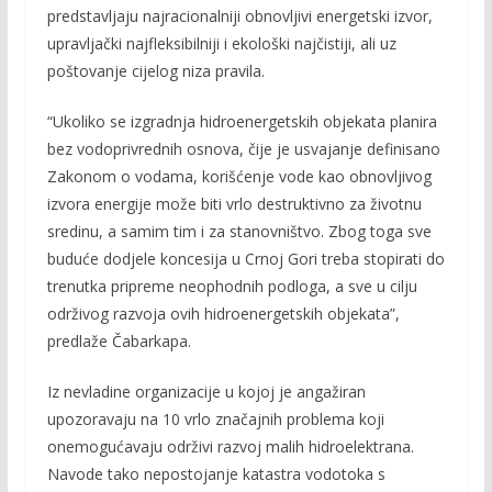
predstavljaju najracionalniji obnovljivi energetski izvor,
upravljački najfleksibilniji i ekološki najčistiji, ali uz
poštovanje cijelog niza pravila.
“Ukoliko se izgradnja hidroenergetskih objekata planira
bez vodoprivrednih osnova, čije je usvajanje definisano
Zakonom o vodama, korišćenje vode kao obnovljivog
izvora energije može biti vrlo destruktivno za životnu
sredinu, a samim tim i za stanovništvo. Zbog toga sve
buduće dodjele koncesija u Crnoj Gori treba stopirati do
trenutka pripreme neophodnih podloga, a sve u cilju
održivog razvoja ovih hidroenergetskih objekata”,
predlaže Čabarkapa.
Iz nevladine organizacije u kojoj je angažiran
upozoravaju na 10 vrlo značajnih problema koji
onemogućavaju održivi razvoj malih hidroelektrana.
Navode tako nepostojanje katastra vodotoka s