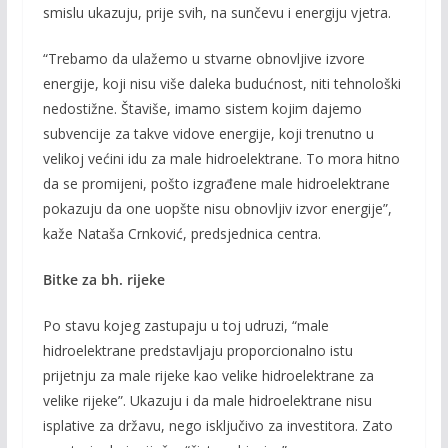
smislu ukazuju, prije svih, na sunčevu i energiju vjetra.
“Trebamo da ulažemo u stvarne obnovljive izvore
energije, koji nisu više daleka budućnost, niti tehnološki
nedostižne. Štaviše, imamo sistem kojim dajemo
subvencije za takve vidove energije, koji trenutno u
velikoj većini idu za male hidroelektrane. To mora hitno
da se promijeni, pošto izgrađene male hidroelektrane
pokazuju da one uopšte nisu obnovljiv izvor energije”,
kaže Nataša Crnković, predsjednica centra.
Bitke za bh. rijeke
Po stavu kojeg zastupaju u toj udruzi, “male
hidroelektrane predstavljaju proporcionalno istu
prijetnju za male rijeke kao velike hidroelektrane za
velike rijeke”. Ukazuju i da male hidroelektrane nisu
isplative za državu, nego isključivo za investitora. Zato