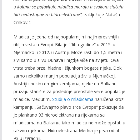
u kojima se pojavljuje mladica moraju u svakom slučaju
biti nedostupne za hidroelektrane”
, zaključuje Nataša
Crnković.
Mladica je jedna od najpopularnijih i najimpresivnijih
ribljih vrsta u Evropi. Bila je “Riba godine” u 2015. u
Njemačkoj i 2012. u Austriji. Može rasti do 1,5 metra i
živi samo u slivu Dunava i nigdje više na svijetu. Ova
vrsta treba brze, hladne i šljunkom bogate rijeke. Dok
samo nekoliko manjih populacija živi u Njemačkoj,
Austriji i nekim drugim zemljama, rijeke na Balkanu
pružaju stanište za poslednje preostale veće populacije
mladice. Međutim,
Studija o mladicama
naručena kroz
kampanju „Sačuvajmo plavo srce Evrope“ pokazuje da
je planirano 93 hidroelektrana na rijekama sa
mladicama na Balkanu, iako mladica ne može opstati u
takvim rijekama. Hidroelektrana Medna je prva od tih
93 u izgradnji.