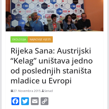
EKOLOGIJA
NAJNOVIJE VIJESTI
Rijeka Sana: Austrijski
“Kelag” uništava jedno
od poslednjih staništa
mladice u Evropi
27. Novembra 2015.
Senad
F
T
E
C
ac
w
m
o