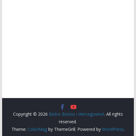
Copyright © 2026
Bistro Bosno i Hercegovino!
. All rights
reserved.
Theme:
ColorMag
by ThemeGrill. Powered by
WordPress
.