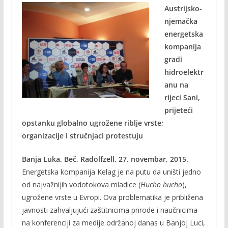
Austrijsko-
e
itt
ai
p
njemačka
b
er
l
y
energetska
o
Li
kompanija
o
n
gradi
hidroelektr
k
k
anu na
rijeci Sani,
prijeteći
opstanku globalno ugrožene riblje vrste;
organizacije i stručnjaci protestuju
Banja Luka, Beč, Radolfzell, 27. novembar, 2015.
Energetska kompanija Kelag je na putu da uništi jedno
od najvažnijih vodotokova mladice (
Hucho hucho
),
ugrožene vrste u Evropi. Ova problematika je približena
javnosti zahvaljujući zaštitnicima prirode i naučnicima
na konferenciji za medije održanoj danas u Banjoj Luci,