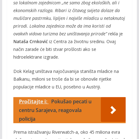
sa lokalnom zajednicom „ne samo zbog ekoloških, ali i
ekonomskih razloga. Ribari iz čitavog svijeta dolaze da
mušičare pastrmku, lipljen i najviše mladicu u netaknutoj
prirodi. Lokalna zajednica može da ima koristi od
ovakvih vidova turizma bez uništavanja prirode”
rekla je
N
ataša Crnković
iz Centra za životnu sredinu. Ovaj
način zarade će biti stvar prošlosti ako se
hidroelektrane izgrade.
Dok Kelag uništava najočuvanija staništa mladice na
Balkanu, milioni se troše da bi se obnovile rijetke
populacije mladice u EU, posebno u Austriji.
Pročitajte i:
Pokušao pecati u
centru Sarajeva, reagovala
policija
Prema istraživanju Riverwatch-a, oko 45 miliona evra