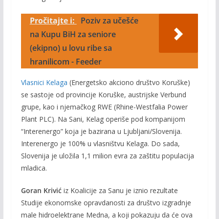
Pročitajte i:
Poziv za učešće
na Kupu BiH za seniore
(ekipno) u lovu ribe sa
hranilicom - Feeder
Vlasnici Kelaga
(Energetsko akciono društvo Koruške)
se sastoje od provincije Koruške, austrijske Verbund
grupe, kao i njemačkog RWE (Rhine-Westfalia Power
Plant PLC). Na Sani, Kelag operiše pod kompanijom
“Interenergo” koja je bazirana u Ljubljani/Slovenija.
Interenergo je 100% u vlasništvu Kelaga. Do sada,
Slovenija je uložila 1,1 milion evra za zaštitu populacija
mladica.
Goran Krivić
iz Koalicije za Sanu je iznio rezultate
Studije ekonomske opravdanosti za društvo izgradnje
male hidroelektrane Medna, a koji pokazuju da će ova