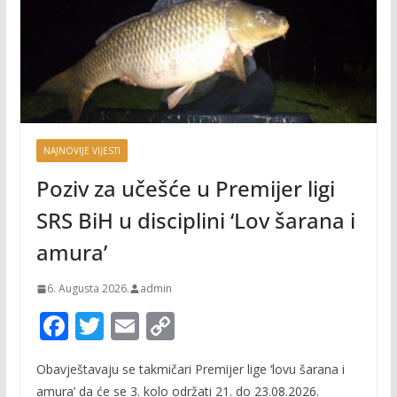
NAJNOVIJE VIJESTI
Poziv za učešće u Premijer ligi
SRS BiH u disciplini ‘Lov šarana i
amura’
6. Augusta 2026.
admin
F
T
E
C
ac
w
m
o
Obavještavaju se takmičari Premijer lige ‘lovu šarana i
e
itt
ai
p
amura’ da će se 3. kolo održati 21. do 23.08.2026.