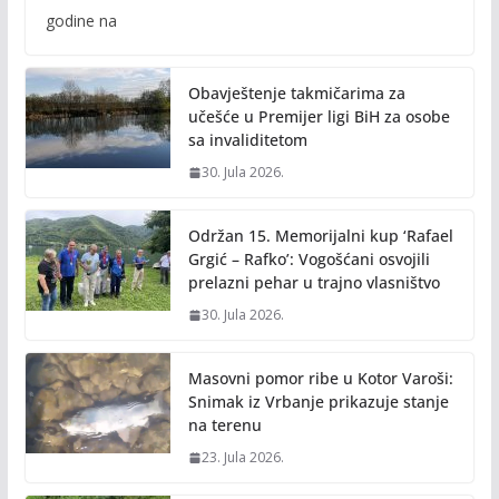
b
er
l
y
godine na
o
Li
o
n
Obavještenje takmičarima za
k
k
učešće u Premijer ligi BiH za osobe
sa invaliditetom
30. Jula 2026.
Održan 15. Memorijalni kup ‘Rafael
Grgić – Rafko’: Vogošćani osvojili
prelazni pehar u trajno vlasništvo
30. Jula 2026.
Masovni pomor ribe u Kotor Varoši:
Snimak iz Vrbanje prikazuje stanje
na terenu
23. Jula 2026.