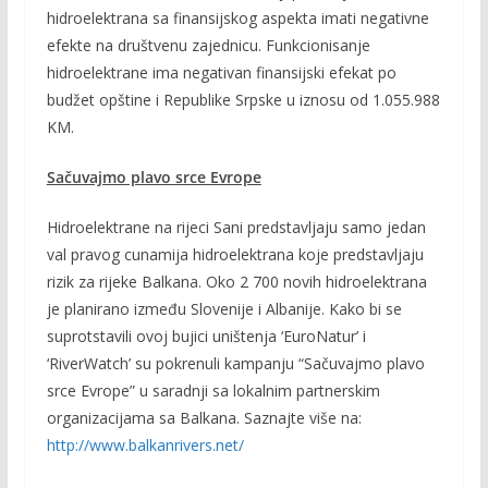
hidroelektrana sa finansijskog aspekta imati negativne
efekte na društvenu zajednicu. Funkcionisanje
hidroelektrane ima negativan finansijski efekat po
budžet opštine i Republike Srpske u iznosu od 1.055.988
KM.
Sačuvajmo plavo srce Evrope
Hidroelektrane na rijeci Sani predstavljaju samo jedan
val pravog cunamija hidroelektrana koje predstavljaju
rizik za rijeke Balkana. Oko 2 700 novih hidroelektrana
je planirano između Slovenije i Albanije. Kako bi se
suprotstavili ovoj bujici uništenja ‘EuroNatur’ i
‘RiverWatch’ su pokrenuli kampanju “Sačuvajmo plavo
srce Evrope” u saradnji sa lokalnim partnerskim
organizacijama sa Balkana. Saznajte više na:
http://www.balkanrivers.net/