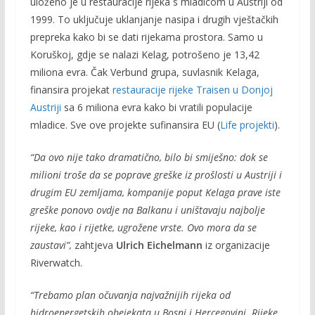
uloženo je u restauracije rijeka s mladicom u Austriji od
1999. To uključuje uklanjanje nasipa i drugih vještačkih
prepreka kako bi se dati rijekama prostora. Samo u
Koruškoj, gdje se nalazi Kelag, potrošeno je 13,42
miliona evra. Čak Verbund grupa, suvlasnik Kelaga,
finansira projekat
restauracije rijeke Traisen u Donjoj
Austriji
sa 6 miliona evra kako bi vratili populacije
mladice. Sve ove projekte sufinansira EU (
Life projekti
).
“Da ovo nije tako dramatično, bilo bi smiješno: dok se
milioni troše da se poprave greške iz prošlosti u Austriji i
drugim EU zemljama, kompanije poput Kelaga prave iste
greške ponovo ovdje na Balkanu i uništavaju najbolje
rijeke, kao i rijetke, ugrožene vrste. Ovo mora da se
zaustavi”,
zahtjeva
Ulrich Eichelmann
iz organizacije
Riverwatch.
“Trebamo plan očuvanja najvažnijih rijeka od
hidroenergetskih obejekata u Bosni i Hercegovini. Rijeke