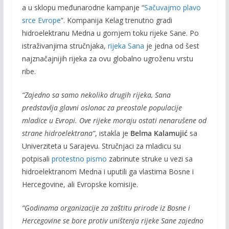
a u sklopu međunarodne kampanje “
Sačuvajmo plavo
srce Evrope
”. Kompanija Kelag trenutno gradi
hidroelektranu Medna u gornjem toku rijeke Sane. Po
istraživanjima stručnjaka,
rijeka Sana
je jedna od šest
najznačajnijih rijeka za ovu globalno ugroženu vrstu
ribe.
“Zajedno sa samo nekoliko drugih rijeka, Sana
predstavlja glavni oslonac za preostale populacije
mladice u Evropi. Ove rijeke moraju ostati nenarušene od
strane hidroelektrana”
, istakla je
Belma Kalamujić
sa
Univerziteta u Sarajevu. Stručnjaci za mladicu su
potpisali
protestno pismo
zabrinute struke u vezi sa
hidroelektranom Medna i uputili ga vlastima Bosne i
Hercegovine, ali Evropske komisije.
“Godinama organizacije za zaštitu prirode iz Bosne i
Hercegovine se bore protiv uništenja rijeke Sane zajedno