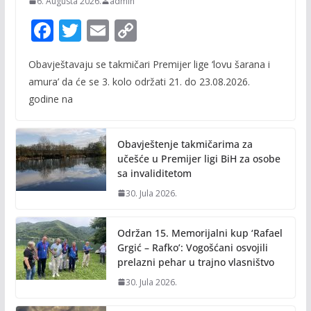
6. Augusta 2026.
admin
F
T
E
C
ac
w
m
o
Obavještavaju se takmičari Premijer lige ‘lovu šarana i
e
itt
ai
p
amura’ da će se 3. kolo održati 21. do 23.08.2026.
b
er
l
y
godine na
o
Li
o
n
Obavještenje takmičarima za
k
k
učešće u Premijer ligi BiH za osobe
sa invaliditetom
30. Jula 2026.
Održan 15. Memorijalni kup ‘Rafael
Grgić – Rafko’: Vogošćani osvojili
prelazni pehar u trajno vlasništvo
30. Jula 2026.