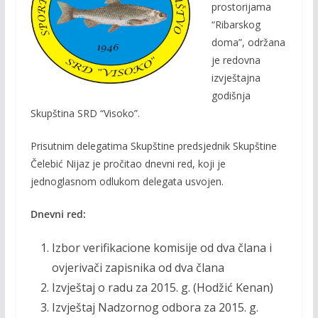
o
Li
prostorijama
o
n
“Ribarskog
doma”, održana
k
k
je redovna
izvještajna
godišnja
Skupština SRD “Visoko”.
Prisutnim delegatima Skupštine predsjednik Skupštine
Čelebić Nijaz je pročitao dnevni red, koji je
jednoglasnom odlukom delegata usvojen.
Dnevni red:
Izbor verifikacione komisije od dva člana i
ovjerivači zapisnika od dva člana
Izvještaj o radu za 2015. g. (Hodžić Kenan)
Izvještaj Nadzornog odbora za 2015. g.