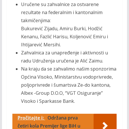
Uručene su zahvalnice za ostvarene
rezultate na federalnim i kantonalnim
takmičenjima:
Bukurević Zijadu, Amiru Burki, Hodžić
Kenanu, Fazlić Harisu, Koljenović Emiru i
Ihtijarević Mersihi.
Zahvalnica za unapređenje i aktivnosti u
radu Udruženja uručena je Alić Zaimu.
Na kraju da se zahvalimo našim sponzorima
Općina Visoko, Ministarstvu vodoprivrede,
poljoprivrede i šumartsva Ze-do kantona,
Albex -Group D.O.O, “VGT Osiguranje”
Visoko i Sparkasse Bank.
Pročitajte i:
Održana prva
četiri kola Premijer lige BiH u