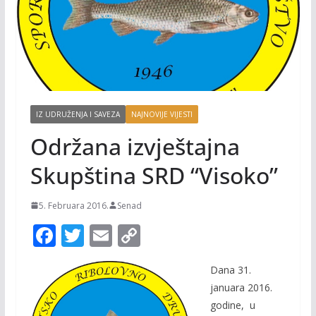
IZ UDRUŽENJA I SAVEZA
NAJNOVIJE VIJESTI
Održana izvještajna
Skupština SRD “Visoko”
5. Februara 2016.
Senad
F
T
E
C
ac
w
m
o
Dana 31.
e
itt
ai
p
januara 2016.
b
er
l
y
godine, u