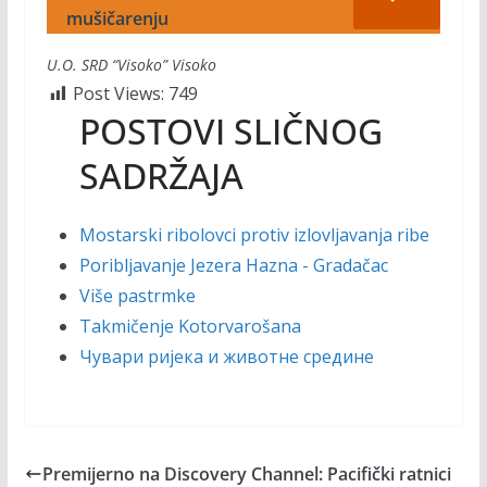
mušičarenju
U.O. SRD “Visoko” Visoko
Post Views:
749
POSTOVI SLIČNOG
SADRŽAJA
Mostarski ribolovci protiv izlovljavanja ribe
Poribljavanje Jezera Hazna - Gradačac
Više pastrmke
Takmičenje Kotorvarošana
Чувари ријека и животне средине
Premijerno na Discovery Channel: Pacifički ratnici