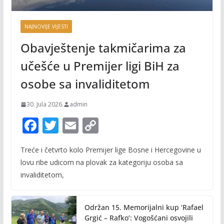
NAJNOVIJE VIJESTI
Obavještenje takmičarima za
učešće u Premijer ligi BiH za
osobe sa invaliditetom
30. Jula 2026.
admin
F
T
E
C
ac
w
m
o
Treće i četvrto kolo Premijer lige Bosne i Hercegovine u
e
itt
ai
p
lovu ribe udicom na plovak za kategoriju osoba sa
b
er
l
y
invaliditetom,
o
Li
o
n
Održan 15. Memorijalni kup ‘Rafael
k
k
Grgić – Rafko’: Vogošćani osvojili