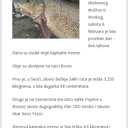
b
er
l
y
ribolovnog
o
Li
društva iz
o
n
Visokog,
subota 6.
k
k
februara je bila
poseban dan –
dva njihova
člana su izvukli dvije kapitalne mrene.
Obje su ulovljene na rijeci Bosni.
Prvu je, u Seoči, ulovio Bešlija Salih i ista je težila 3,250
kilograma, a bila dugačka 68 centimetara.
Drugu je na Sastavcima (na ušću rijeke Fojnice u
Bosnu) ulovio dugogodišnji član SRD Visoko i iskusni
ribar Keso Fejzo.
Njegova kapitalna mrenu je bila teška 4,6 kilograma i