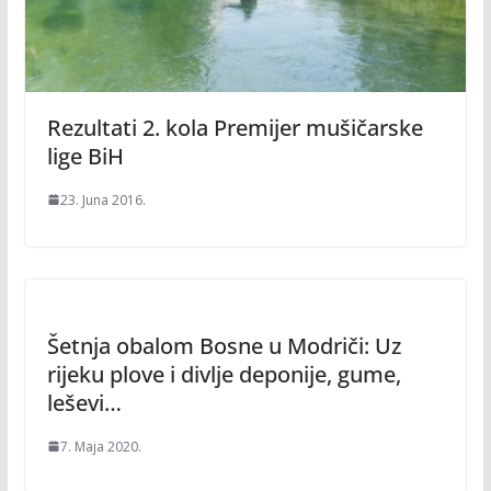
Rezultati 2. kola Premijer mušičarske
lige BiH
23. Juna 2016.
Šetnja obalom Bosne u Modriči: Uz
rijeku plove i divlje deponije, gume,
leševi…
7. Maja 2020.