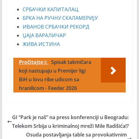
СРБАЧКИ КАПИТАЛАЦ
БРКА НА РУЧНУ СКАЛАМЕРИЈУ
ИВАНОВ СРБАЧКИ РЕКОРД
ЏАЈА ВАРАЛИЧАР
ЖИВА ИСТИНА
Pročitajte i:
Spisak takmičara
koji nastupaju u Premijer ligi
BiH u lovu ribe udicom sa
hranilicom - Feeder 2026
GI “Park je naš” na press konferenciji u Beogradu:
Telekom Srbija u kriminalnoj mreži Mile Radišića!?
Osuda postavljanja table sa provokativnim