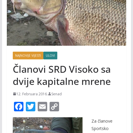
NAJNOVIJE VIJESTI
ULOVI
Članovi SRD Visoko sa
dvije kapitalne mrene
12. Februara 2016.
Senad
F
T
E
C
ac
w
m
o
Za članove
e
itt
ai
p
Sportsko