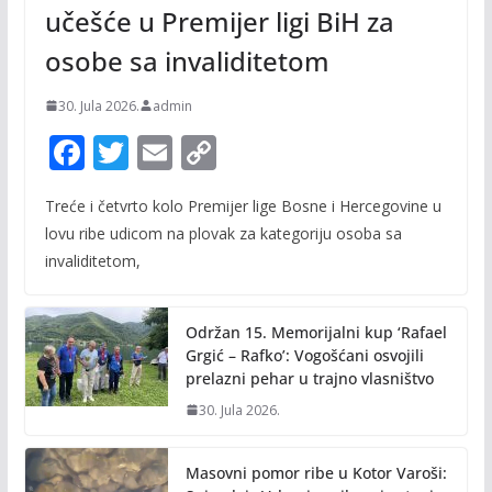
učešće u Premijer ligi BiH za
osobe sa invaliditetom
30. Jula 2026.
admin
F
T
E
C
ac
w
m
o
Treće i četvrto kolo Premijer lige Bosne i Hercegovine u
e
itt
ai
p
lovu ribe udicom na plovak za kategoriju osoba sa
b
er
l
y
invaliditetom,
o
Li
o
n
Održan 15. Memorijalni kup ‘Rafael
k
k
Grgić – Rafko’: Vogošćani osvojili
prelazni pehar u trajno vlasništvo
30. Jula 2026.
Masovni pomor ribe u Kotor Varoši: