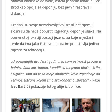
obnovu okolinske dozvole, ostala je samo lokacija Šićki
Brod kao opcija za deponiju, bez javnih rasprava i
diskusija.
Građani su svoje nezadovoljstvo izrazili peticijom, i
složni su da neće dopustiti izgradnju deponije šljake. Na
pomenutoj lokaciji postoji jezero, za koje mještani
tvrde da ima jako čistu vodu, i da im predstavlja jedino
mjesto za rekreaciju.
„U posljednjih dvadeset godina, ja sam petnaest proveo u
bolnici. Radi karcinoma, izvadili su mi jedno plućno krilo,
i siguran sam da je za moje oboljenje krivo zagađenje od
Termoelektrane kojem smo svakodnevno izloženi“
– kaže
Izet Barčić
i pokazuje fotografije iz bolnice.