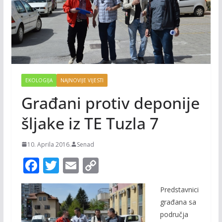
EKOLOGIJA
NAJNOVIJE VIJESTI
Građani protiv deponije
šljake iz TE Tuzla 7
10. Aprila 2016.
Senad
F
T
E
C
ac
w
m
o
Predstavnici
e
itt
ai
p
građana sa
b
er
l
y
područja