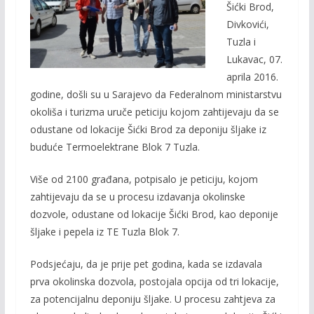
o
Li
Šićki Brod,
o
n
Divkovići,
Tuzla i
k
k
Lukavac, 07.
aprila 2016.
godine, došli su u Sarajevo da Federalnom ministarstvu
okoliša i turizma uruče peticiju kojom zahtijevaju da se
odustane od lokacije Šićki Brod za deponiju šljake iz
buduće Termoelektrane Blok 7 Tuzla.
Više od 2100 građana, potpisalo je peticiju, kojom
zahtijevaju da se u procesu izdavanja okolinske
dozvole, odustane od lokacije Šićki Brod, kao deponije
šljake i pepela iz TE Tuzla Blok 7.
Podsjećaju, da je prije pet godina, kada se izdavala
prva okolinska dozvola, postojala opcija od tri lokacije,
za potencijalnu deponiju šljake. U procesu zahtjeva za