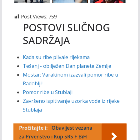
Post Views:
759
POSTOVI SLIČNOG
SADRŽAJA
Kada su ribe plivale rijekama
Tešanj - obilježen Dan planete Zemlje
Mostar: Varakinom izazvali pomor ribe u
Radoblji!
Pomor ribe u Stublaji
Završeno ispitivanje uzorka vode iz rijeke
Stublaja
Pročitajte i:
Obavijest vezana
za Prvenstvo i Kup SRS F BiH