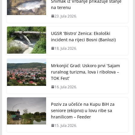
Snimak iz Vrbanje prikazuje stanje
na terenu
23. Jula 2026.
UGSR ‘Bistro’ Zenica: Ekološki
incident na rijeci Bosni (Banlozi)
18. Jula 2026.
Mrkonjić Grad: Uskoro prvi ‘Sajam
ruralnog turizma, lova i ribolova –
TOK Fest’
16. Jula 2026.
Poziv za učešće na Kupu BiH za
seniore (ekipno) u lovu ribe sa
hranilicom – Feeder
15. Jula 2026.