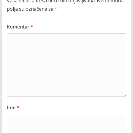
Vaša email adresa neće biti objavljivana.
Neophodna
polja su označena sa
*
Komentar
*
Ime
*