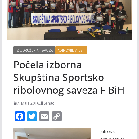
IZ UDRUŽENJA I SAVEZA
NAJNOVIJE VIJESTI
Počela izborna
Skupština Sportsko
ribolovnog saveza F BiH
7. Maja 2016.
Senad
F
T
E
C
ac
w
m
o
Jutros u
e
itt
ai
p