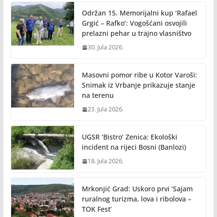
Održan 15. Memorijalni kup ‘Rafael
Grgić – Rafko’: Vogošćani osvojili
prelazni pehar u trajno vlasništvo
30. Jula 2026.
Masovni pomor ribe u Kotor Varoši:
Snimak iz Vrbanje prikazuje stanje
na terenu
23. Jula 2026.
UGSR ‘Bistro’ Zenica: Ekološki
incident na rijeci Bosni (Banlozi)
18. Jula 2026.
Mrkonjić Grad: Uskoro prvi ‘Sajam
ruralnog turizma, lova i ribolova –
TOK Fest’