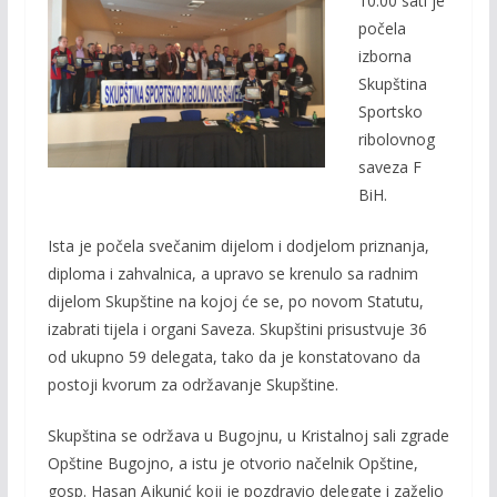
10:00 sati je
b
er
l
y
počela
o
Li
izborna
o
n
Skupština
Sportsko
k
k
ribolovnog
saveza F
BiH.
Ista je počela svečanim dijelom i dodjelom priznanja,
diploma i zahvalnica, a upravo se krenulo sa radnim
dijelom Skupštine na kojoj će se, po novom Statutu,
izabrati tijela i organi Saveza. Skupštini prisustvuje 36
od ukupno 59 delegata, tako da je konstatovano da
postoji kvorum za održavanje Skupštine.
Skupština se održava u Bugojnu, u Kristalnoj sali zgrade
Opštine Bugojno, a istu je otvorio načelnik Opštine,
gosp. Hasan Ajkunić koji je pozdravio delegate i zaželio