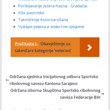
Poribljavanje Jezera Hazna - Gradačac
Više pastrmke
Takmičenje Kotorvarošana
Чувари ријека и животне средине
Pročitajte i:
Obavještenje za
takmičare kategorije ‘veterani’
Održana sjednica Inicijativnog odbora Sportsko
ribolovnog saveza Kantona Sarajevo
Održana izborna Skupština Sportsko ribolovnog
saveza Federacije BiH