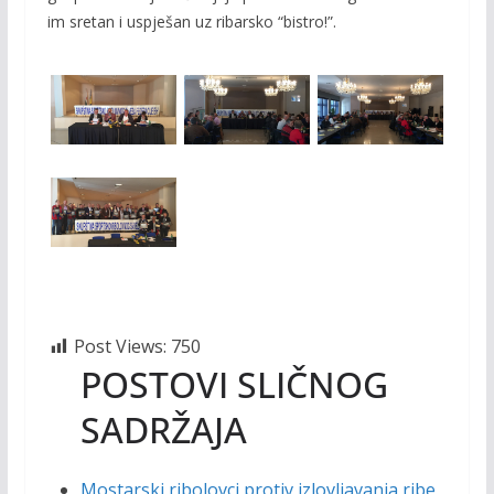
im sretan i uspješan uz ribarsko “bistro!”.
Post Views:
750
POSTOVI SLIČNOG
SADRŽAJA
Mostarski ribolovci protiv izlovljavanja ribe