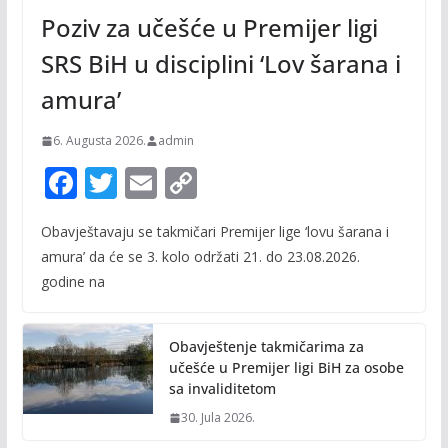
Poziv za učešće u Premijer ligi
SRS BiH u disciplini ‘Lov šarana i
amura’
6. Augusta 2026.
admin
F
T
E
C
ac
w
m
o
Obavještavaju se takmičari Premijer lige ‘lovu šarana i
e
itt
ai
p
amura’ da će se 3. kolo održati 21. do 23.08.2026.
b
er
l
y
godine na
o
Li
o
n
Obavještenje takmičarima za
k
k
učešće u Premijer ligi BiH za osobe
sa invaliditetom
30. Jula 2026.