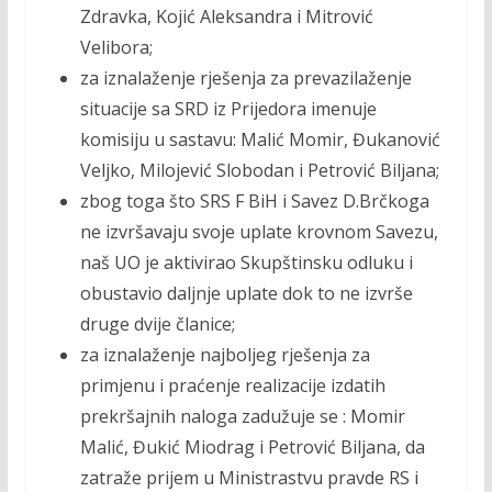
Zdravka, Kojić Aleksandra i Mitrović
Velibora;
za iznalaženje rješenja za prevazilaženje
situacije sa SRD iz Prijedora imenuje
komisiju u sastavu: Malić Momir, Đukanović
Veljko, Milojević Slobodan i Petrović Biljana;
zbog toga što SRS F BiH i Savez D.Brčkoga
ne izvršavaju svoje uplate krovnom Savezu,
naš UO je aktivirao Skupštinsku odluku i
obustavio daljnje uplate dok to ne izvrše
druge dvije članice;
za iznalaženje najboljeg rješenja za
primjenu i praćenje realizacije izdatih
prekršajnih naloga zadužuje se : Momir
Malić, Đukić Miodrag i Petrović Biljana, da
zatraže prijem u Ministrastvu pravde RS i