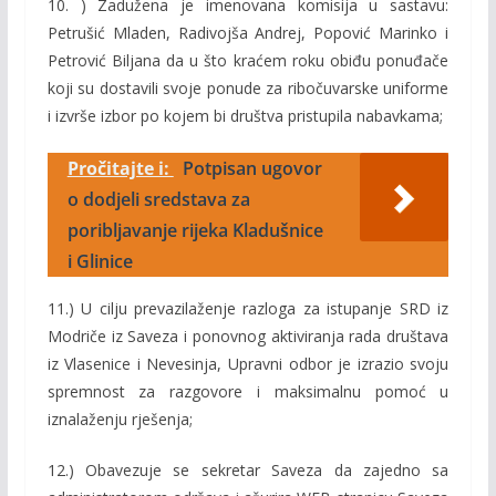
10. ) Zadužena je imenovana komisija u sastavu:
Petrušić Mladen, Radivojša Andrej, Popović Marinko i
Petrović Biljana da u što kraćem roku obiđu ponuđače
koji su dostavili svoje ponude za ribočuvarske uniforme
i izvrše izbor po kojem bi društva pristupila nabavkama;
Pročitajte i:
Potpisan ugovor
o dodjeli sredstava za
poribljavanje rijeka Kladušnice
i Glinice
11.) U cilju prevazilaženje razloga za istupanje SRD iz
Modriče iz Saveza i ponovnog aktiviranja rada društava
iz Vlasenice i Nevesinja, Upravni odbor je izrazio svoju
spremnost za razgovore i maksimalnu pomoć u
iznalaženju rješenja;
12.) Obavezuje se sekretar Saveza da zajedno sa