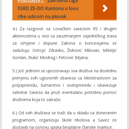
Pročitajte i:
Završena Liga
SSRD ZE-DO Kantona u lovu
ribe udicom na plovak
4.) Za razgovor sa Lovačkim savezom RS i drugim
aktivnostima u vezi sa zauzimanjem zajedničkog stava
za izmjene i dopune Zakona o koncesijama se
zadužuju: Ostojić Zdravko, Živković Milovan, Mišeljić
Gordan, Đukić Miodrag i Petrović Biljana;
5.) Još jednom se upozoravaju sva društva na doslednu
primjenu svih ugovornih obaveza sa Ministrastvom za
poljoprivredu, šumarstvo i vodoprivredu i obavezuje
sekretar Saveza da pruži eventulanu potrebnu pomoć
društvima koja to zatraže;
6.) Od svih društava se traži da u skladu sa donesenim
programom, organizuju škole ribolova a Savez će
dostaviti na osnovu spiska besplatne članske markice;