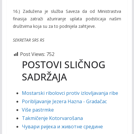
16.) Zadužena je služba Saveza da od Ministrastva
finasija zatraži ažuriranje uplata podsticaja našim
društvima koja su za to podnijela zahtjeve.
SEKRETAR SRS RS
Post Views:
752
POSTOVI SLIČNOG
SADRŽAJA
Mostarski ribolovci protiv izlovljavanja ribe
Poribljavanje Jezera Hazna - Gradačac
Više pastrmke
Takmičenje Kotorvarošana
Чувари ријека и животне средине