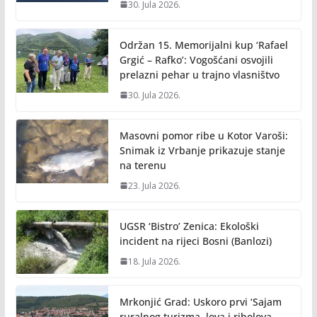
30. Jula 2026.
Održan 15. Memorijalni kup ‘Rafael
Grgić – Rafko’: Vogošćani osvojili
prelazni pehar u trajno vlasništvo
30. Jula 2026.
Masovni pomor ribe u Kotor Varoši:
Snimak iz Vrbanje prikazuje stanje
na terenu
23. Jula 2026.
UGSR ‘Bistro’ Zenica: Ekološki
incident na rijeci Bosni (Banlozi)
18. Jula 2026.
Mrkonjić Grad: Uskoro prvi ‘Sajam
ruralnog turizma, lova i ribolova –