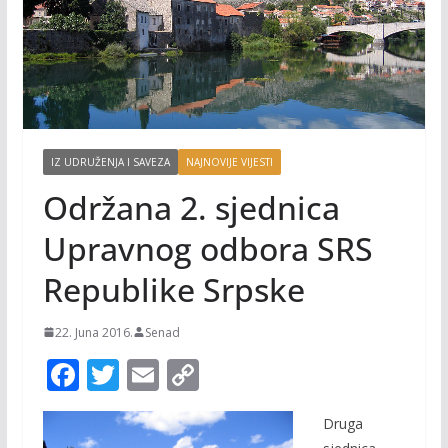
IZ UDRUŽENJA I SAVEZA
NAJNOVIJE VIJESTI
Održana 2. sjednica
Upravnog odbora SRS
Republike Srpske
22. Juna 2016.
Senad
F
T
E
C
ac
w
m
o
Druga
e
itt
ai
p