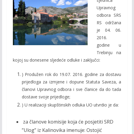
sjednica
b
er
l
y
Upravnog
o
Li
odbora SRS
o
n
RS održana
je 04. 06.
k
k
2016.
godine u
Trebinju na
kojoj su donesene sljedeće odluke i zaključci:
) Produžen rok do 19.07. 2016. godine za dostavu
prijedloga za izmjene i dopune Statuta Saveza, a
članovi Upravnog odbora i sve članice da do tada
dostave svoje prijedloge;
) U realizaciji skupštinskih odluka UO utvrdio je da:
za članove komisije koja će posjetiti SRD
”Ulog” iz Kalinovika imenuje: Ostojić