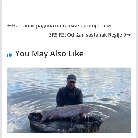
Нacтaвaк paдoвa на такмичарској стази
SRS RS: Održan sastanak Regije 9
You May Also Like