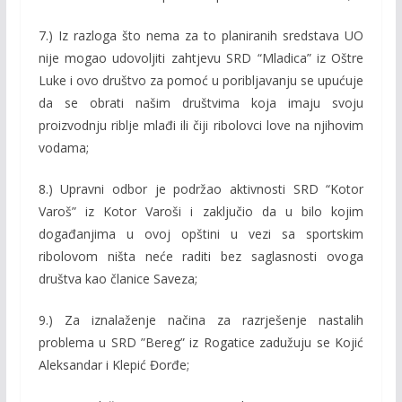
7.) Iz razloga što nema za to planiranih sredstava UO
nije mogao udovoljiti zahtjevu SRD “Mladica” iz Oštre
Luke i ovo društvo za pomoć u poribljavanju se upućuje
da se obrati našim društvima koja imaju svoju
proizvodnju riblje mlađi ili čiji ribolovci love na njihovim
vodama;
8.) Upravni odbor je podržao aktivnosti SRD “Kotor
Varoš” iz Kotor Varoši i zaključio da u bilo kojim
događanjima u ovoj opštini u vezi sa sportskim
ribolovom ništa neće raditi bez saglasnosti ovoga
društva kao članice Saveza;
9.) Za iznalaženje načina za razrješenje nastalih
problema u SRD ”Bereg” iz Rogatice zadužuju se Kojić
Aleksandar i Klepić Đorđe;