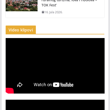
TOK Fest’
16. Jula 2026.
Video klipovi