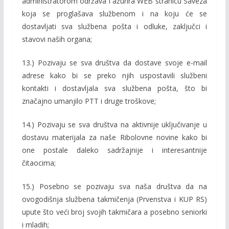
administratorom održava i ažurira WEB stranicu Saveza
koja se proglašava službenom i na koju će se
dostavljati sva službena pošta i odluke, zaključci i
stavovi naših organa;
13.) Pozivaju se sva društva da dostave svoje e-mail
adrese kako bi se preko njih uspostavili službeni
kontakti i dostavljala sva službena pošta, što bi
značajno umanjilo PTT i druge troškove;
14.) Pozivaju se sva društva na aktivnije uključivanje u
dostavu materijala za naše Ribolovne novine kako bi
one postale daleko sadržajnije i interesantnije
čitaocima;
15.) Posebno se pozivaju sva naša društva da na
ovogodišnja službena takmičenja (Prvenstva i KUP RS)
upute što veći broj svojih takmičara a posebno seniorki
i mladih;