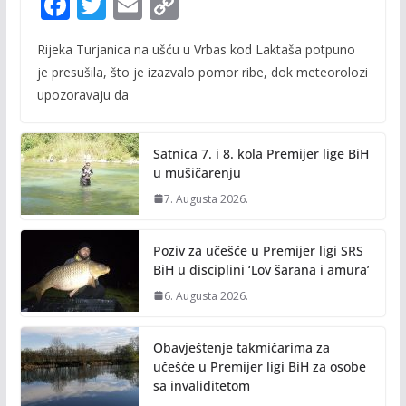
F
T
E
C
ac
w
m
o
Rijeka Turjanica na ušću u Vrbas kod Laktaša potpuno
e
itt
ai
p
je presušila, što je izazvalo pomor ribe, dok meteorolozi
b
er
l
y
upozoravaju da
o
Li
o
n
Satnica 7. i 8. kola Premijer lige BiH
k
k
u mušičarenju
7. Augusta 2026.
Poziv za učešće u Premijer ligi SRS
BiH u disciplini ‘Lov šarana i amura’
6. Augusta 2026.
Obavještenje takmičarima za
učešće u Premijer ligi BiH za osobe
sa invaliditetom