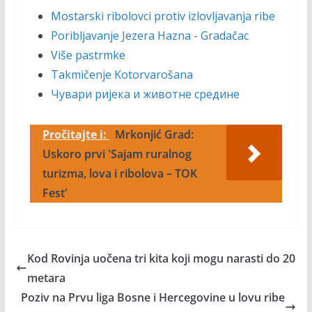
Mostarski ribolovci protiv izlovljavanja ribe
Poribljavanje Jezera Hazna - Gradačac
Više pastrmke
Takmičenje Kotorvarošana
Чувари ријека и животне средине
Pročitajte i:
Mrkonjić Grad:
Uskoro prvi 'Sajam ruralnog
turizma, lova i ribolova – TOK
Fest'
Kod Rovinja uočena tri kita koji mogu narasti do 20
metara
Poziv na Prvu liga Bosne i Hercegovine u lovu ribe