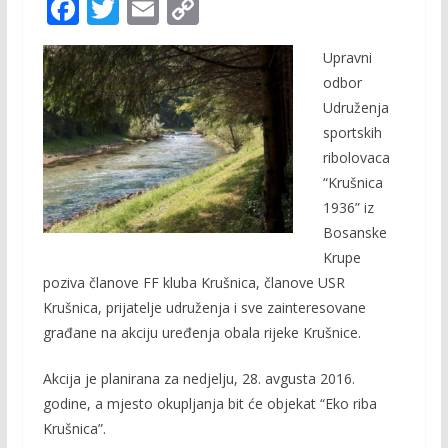
F
T
E
C
ac
w
m
o
Upravni
e
itt
ai
p
odbor
b
er
l
y
Udruženja
o
Li
sportskih
o
n
ribolovaca
“Krušnica
k
k
1936” iz
Bosanske
Krupe
poziva članove FF kluba Krušnica, članove USR
Krušnica, prijatelje udruženja i sve zainteresovane
građane na akciju uređenja obala rijeke Krušnice.
Akcija je planirana za nedjelju, 28. avgusta 2016.
godine, a mjesto okupljanja bit će objekat “Eko riba
Krušnica”.