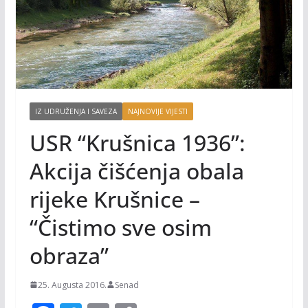
IZ UDRUŽENJA I SAVEZA
NAJNOVIJE VIJESTI
USR “Krušnica 1936”:
Akcija čišćenja obala
rijeke Krušnice –
“Čistimo sve osim
obraza”
25. Augusta 2016.
Senad