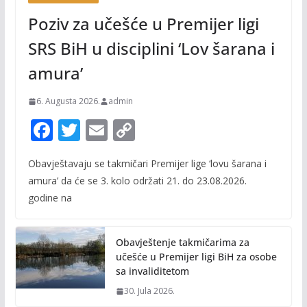
Poziv za učešće u Premijer ligi
SRS BiH u disciplini ‘Lov šarana i
amura’
6. Augusta 2026.
admin
F
T
E
C
ac
w
m
o
Obavještavaju se takmičari Premijer lige ‘lovu šarana i
e
itt
ai
p
amura’ da će se 3. kolo održati 21. do 23.08.2026.
b
er
l
y
godine na
o
Li
o
n
Obavještenje takmičarima za
k
k
učešće u Premijer ligi BiH za osobe
sa invaliditetom
30. Jula 2026.