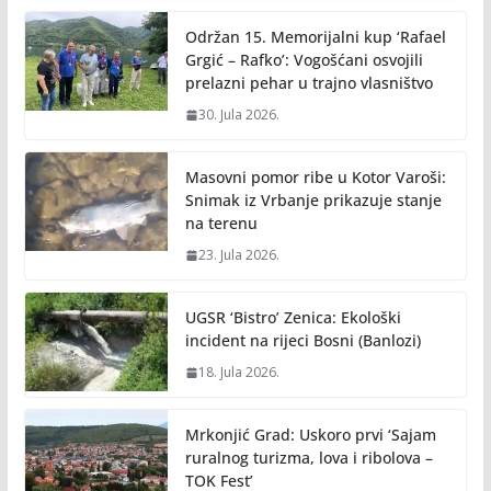
Održan 15. Memorijalni kup ‘Rafael
Grgić – Rafko’: Vogošćani osvojili
prelazni pehar u trajno vlasništvo
30. Jula 2026.
Masovni pomor ribe u Kotor Varoši:
Snimak iz Vrbanje prikazuje stanje
na terenu
23. Jula 2026.
UGSR ‘Bistro’ Zenica: Ekološki
incident na rijeci Bosni (Banlozi)
18. Jula 2026.
Mrkonjić Grad: Uskoro prvi ‘Sajam
ruralnog turizma, lova i ribolova –
TOK Fest’