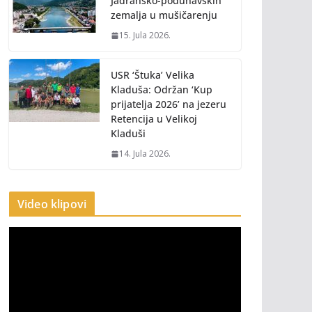
Jadransko-podunavskih
zemalja u mušičarenju
15. Jula 2026.
USR ‘Štuka’ Velika
Kladuša: Održan ‘Kup
prijatelja 2026’ na jezeru
Retencija u Velikoj
Kladuši
14. Jula 2026.
Video klipovi