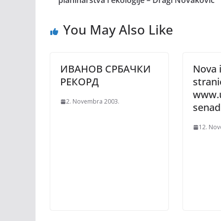
planinarstva i ekologije – Dragi Novaković“
You May Also Like
ИВАНОВ СРБАЧКИ
Nova 
РЕКОРД
strani
www.
2. Novembra 2003.
senad
12. Nov