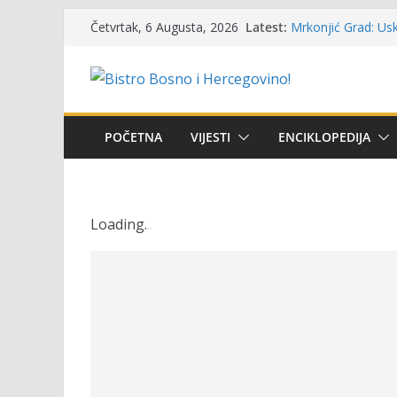
Skip
Latest:
Mrkonjić Grad: Usk
Četvrtak, 6 Augusta, 2026
to
ribolova – TOK Fes
Obavještenje takmi
content
osobe sa invalidi
Održan 15. Memorij
osvojili prelazni p
Masovni pomor rib
POČETNA
VIJESTI
ENCIKLOPEDIJA
prikazuje stanje n
UGSR ‘Bistro’ Zenic
(Banlozi)
Loading
.
.
.