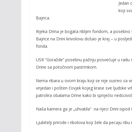
b
er
l
y
Jedan 
o
Li
koji sv
Bajrica.
o
n
k
k
Rijeka Drina je bogata ribljim fondom, a posebn
Bajrice na Drini krivolovu došao je kraj – u posljed
fonda.
USR “Goražde” posebnu pažnju posvećuje u radu sa 
Drine sa potočnom pastrmkom.
Nema ribara u ovom kraju koji se nije susreo sa 
vrijedan i pošten čovjek kojeg krase sve ljudske vrli
patrolira obalama Drine kako bi spriječio nedozvol
Naša kamera ga je „uhvatila“ na rijeci Drini ispod
Ljubitelji prirode i ribolova koji žele da pecaju ri