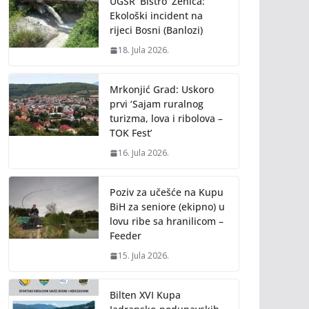
UGSR ‘Bistro’ Zenica:
Ekološki incident na
rijeci Bosni (Banlozi)
18. Jula 2026.
Mrkonjić Grad: Uskoro
prvi ‘Sajam ruralnog
turizma, lova i ribolova –
TOK Fest’
16. Jula 2026.
Poziv za učešće na Kupu
BiH za seniore (ekipno) u
lovu ribe sa hranilicom –
Feeder
15. Jula 2026.
Bilten XVI Kupa