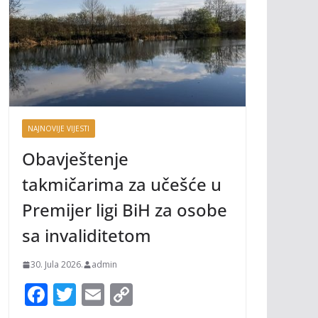
NAJNOVIJE VIJESTI
Obavještenje
takmičarima za učešće u
Premijer ligi BiH za osobe
sa invaliditetom
30. Jula 2026.
admin
F
T
E
C
ac
w
m
o