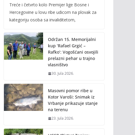
Treće i četvrto kolo Premijer lige Bosne i
e
itt
ai
p
Hercegovine u lovu ribe udicom na plovak za
b
er
l
y
kategoriju osoba sa invaliditetom,
o
Li
o
n
Održan 15. Memorijalni
k
k
kup ‘Rafael Grgić –
Rafko’: Vogošćani osvojili
prelazni pehar u trajno
vlasništvo
30. Jula 2026.
Masovni pomor ribe u
Kotor Varoši: Snimak iz
Vrbanje prikazuje stanje
na terenu
23. Jula 2026.