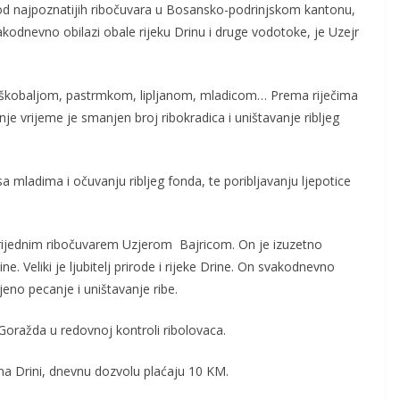
od najpoznatijih ribočuvara u Bosansko-podrinjskom kantonu,
akodnevno obilazi obale rijeku Drinu i druge vodotoke, je Uzejr
o škobaljom, pastrmkom, lipljanom, mladicom… Prema riječima
nje vrijeme je smanjen broj ribokradica i uništavanje ribljeg
mladima i očuvanju ribljeg fonda, te poribljavanju ljepotice
vrijednim ribočuvarem Uzjerom Bajricom. On je izuzetno
ne. Veliki je ljubitelj prirode i rijeke Drine. On svakodnevno
jeno pecanje i uništavanje ribe.
 Goražda u redovnoj kontroli ribolovaca.
bu na Drini, dnevnu dozvolu plaćaju 10 KM.