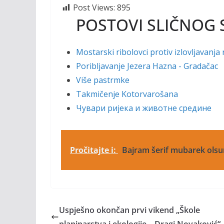
Post Views:
895
POSTOVI SLIČNOG 
Mostarski ribolovci protiv izlovljavanja 
Poribljavanje Jezera Hazna - Gradačac
Više pastrmke
Takmičenje Kotorvarošana
Чувари ријека и животне средине
Pročitajte i:
Bajram šerif mubarek olsu
Uspješno okončan prvi vikend „Škole