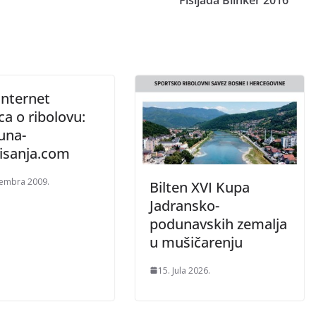
“Fišijada Blinker 2016”
internet
ca o ribolovu:
una-
isanja.com
embra 2009.
Bilten XVI Kupa
Jadransko-
podunavskih zemalja
u mušičarenju
15. Jula 2026.