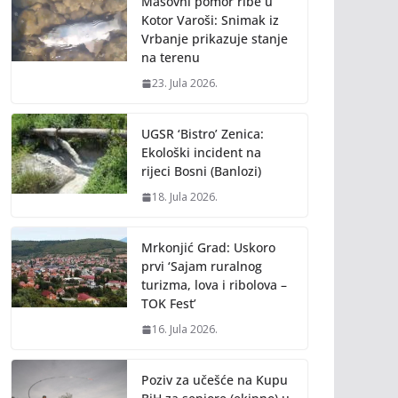
Masovni pomor ribe u
Kotor Varoši: Snimak iz
Vrbanje prikazuje stanje
na terenu
23. Jula 2026.
UGSR ‘Bistro’ Zenica:
Ekološki incident na
rijeci Bosni (Banlozi)
18. Jula 2026.
Mrkonjić Grad: Uskoro
prvi ‘Sajam ruralnog
turizma, lova i ribolova –
TOK Fest’
16. Jula 2026.
Poziv za učešće na Kupu