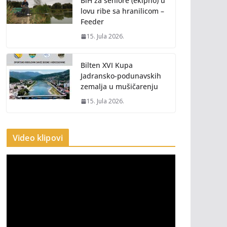
BiH za seniore (ekipno) u
lovu ribe sa hranilicom –
Feeder
15. Jula 2026.
Bilten XVI Kupa
Jadransko-podunavskih
zemalja u mušičarenju
15. Jula 2026.
Video klipovi