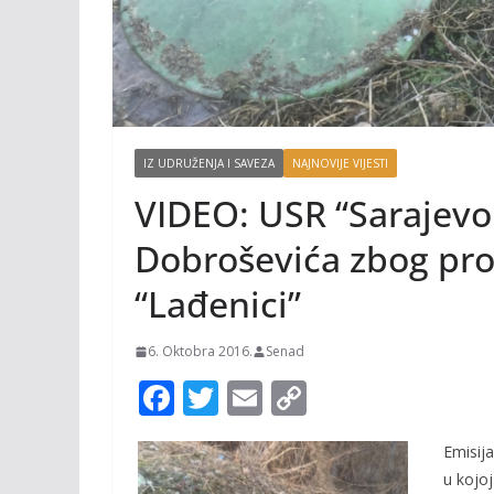
IZ UDRUŽENJA I SAVEZA
NAJNOVIJE VIJESTI
VIDEO: USR “Sarajevo 
Dobroševića zbog pro
“Lađenici”
6. Oktobra 2016.
Senad
F
T
E
C
ac
w
m
o
Emisija
e
itt
ai
p
u kojo