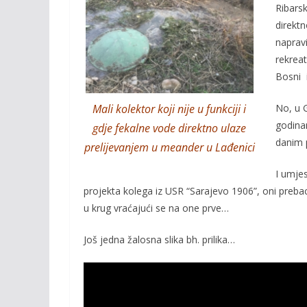
b
er
l
y
Ribars
o
Li
direktn
o
n
napravi
rekreat
k
k
Bosni i
Mali kolektor koji nije u funkciji i
No, u 
godinam
gdje fekalne vode direktno ulaze
danim 
prelijevanjem u meander u Lađenici
I umje
projekta kolega iz USR “Sarajevo 1906”, oni prebac
u krug vraćajući se na one prve…
Još jedna žalosna slika bh. prilika…