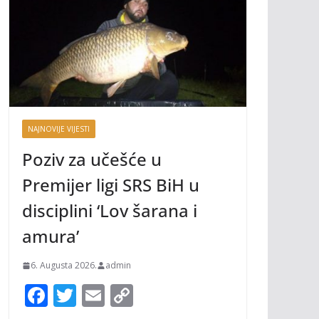
NAJNOVIJE VIJESTI
Poziv za učešće u
Premijer ligi SRS BiH u
disciplini ‘Lov šarana i
amura’
6. Augusta 2026.
admin
F
T
E
C
ac
w
m
o