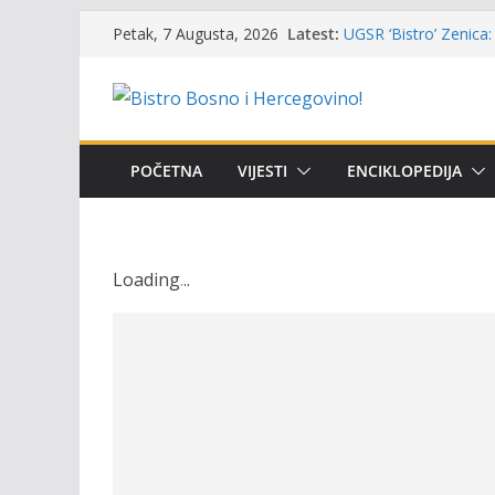
Masovni pomor ribe u
Skip
Latest:
Petak, 7 Augusta, 2026
prikazuje stanje na t
to
UGSR ‘Bistro’ Zenica: 
content
(Banlozi)
Poziv za učešće u Prem
i amura’
Obavještenje takmiča
POČETNA
VIJESTI
ENCIKLOPEDIJA
osobe sa invaliditet
Održan 15. Memorijal
osvojili prelazni peha
Loading
.
.
.