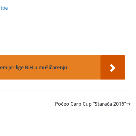
ribe
remijer lige BiH u mušičarenju
Počeo Carp Cup “Starača 2016”