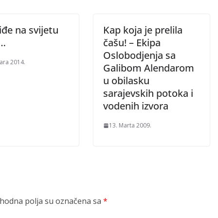
đe na svijetu
Kap koja je prelila
…
čašu! – Ekipa
Oslobodjenja sa
uara 2014.
Galibom Alendarom
u obilasku
sarajevskih potoka i
vodenih izvora
13. Marta 2009.
odna polja su označena sa
*