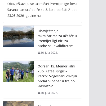
Obavještavaju se takmičari Premijer lige ‘lovu
e
itt
ai
p
šarana i amura’ da će se 3. kolo održati 21. do
b
er
l
y
23.08.2026. godine na
o
Li
o
n
Obavještenje
k
k
takmičarima za učešće u
Premijer ligi BiH za
osobe sa invaliditetom
30. Jula 2026.
Održan 15. Memorijalni
kup ‘Rafael Grgić –
Rafko’: Vogošćani osvojili
prelazni pehar u trajno
vlasništvo
30. Jula 2026.