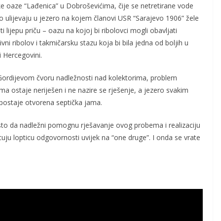
ke oaze “Lađenica” u Dobroševićima, čije se netretirane vode
o ulijevaju u jezero na kojem članovi USR “Sarajevo 1906” žele
ti lijepu priču – oazu na kojoj bi ribolovci mogli obavljati
ivni ribolov i takmičarsku stazu koja bi bila jedna od boljih u
 Hercegovini.
Gordijevom čvoru nadležnosti nad kolektorima, problem
a ostaje neriješen i ne nazire se rješenje, a jezero svakim
postaje otvorena septička jama.
sto da nadležni pomognu rješavanje ovog probema i realizaciju
uju lopticu odgovornosti uvijek na “one druge”. I onda se vrate