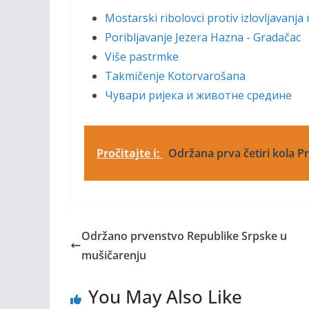
Mostarski ribolovci protiv izlovljavanja 
Poribljavanje Jezera Hazna - Gradačac
Više pastrmke
Takmičenje Kotorvarošana
Чувари ријека и животне средине
Pročitajte i:
Održana prva četiri kola P
Održano prvenstvo Republike Srpske u
mušičarenju
You May Also Like