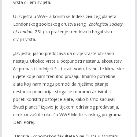
vrsta diljem svijeta.
U izvještaju WWF-a koristi se Indeks živućeg planeta
Londonskog zoološkog društva (engl.
Zoological Society
of London
, ZSL) za praćenje trendova u bogatstvu
divljih vrsta.
„Izvještaj jasno predočava da divlje vraste ubrzano
nestaju. Ukoliko vrste u potpunosti nestanu, ekosustavi
će propasti i odnijeti čisti zrak, vodu, hranu, te klimatske
uvjete koje nam trenutno pružaju. Imamo potrebne
alate koji nam mogu pomoći da riješimo pitanje
nestanka populacija, stoga se moramo aktivirati i
početi koristiti postojeće alate, kako bismo sačuvali
živući planet.“ izjavio je tijekom održanog predavanja,
direktor zaštite okoliša WWF Mediteranskog programa
Deni Porej.
„Uprava Ekonomskog fakulteta Sveučilišta u Mostaru