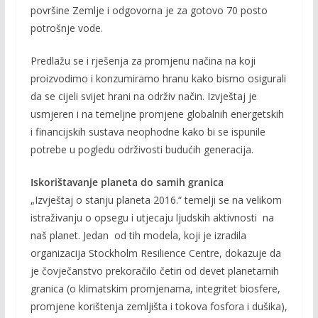
površine Zemlje i odgovorna je za gotovo 70 posto
potrošnje vode.
Predlažu se i rješenja za promjenu načina na koji
proizvodimo i konzumiramo hranu kako bismo osigurali
da se cijeli svijet hrani na održiv način. Izvještaj je
usmjeren i na temeljne promjene globalnih energetskih
i financijskih sustava neophodne kako bi se ispunile
potrebe u pogledu održivosti budućih generacija.
Iskorištavanje planeta do samih granica
„Izvještaj o stanju planeta 2016.“ temelji se na velikom
istraživanju o opsegu i utjecaju ljudskih aktivnosti na
naš planet. Jedan od tih modela, koji je izradila
organizacija Stockholm Resilience Centre, dokazuje da
je čovječanstvo prekoračilo četiri od devet planetarnih
granica (o klimatskim promjenama, integritet biosfere,
promjene korištenja zemljišta i tokova fosfora i dušika),