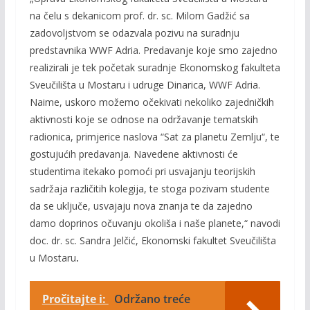
na čelu s dekanicom prof. dr. sc. Milom Gadžić sa
zadovoljstvom se odazvala pozivu na suradnju
predstavnika WWF Adria. Predavanje koje smo zajedno
realizirali je tek početak suradnje Ekonomskog fakulteta
Sveučilišta u Mostaru i udruge Dinarica, WWF Adria.
Naime, uskoro možemo očekivati nekoliko zajedničkih
aktivnosti koje se odnose na održavanje tematskih
radionica, primjerice naslova “Sat za planetu Zemlju“, te
gostujućih predavanja. Navedene aktivnosti će
studentima itekako pomoći pri usvajanju teorijskih
sadržaja različitih kolegija, te stoga pozivam studente
da se uključe, usvajaju nova znanja te da zajedno
damo doprinos očuvanju okoliša i naše planete,“ navodi
doc. dr. sc. Sandra Jelčić, Ekonomski fakultet Sveučilišta
u Mostaru
.
Pročitajte i:
Održano treće