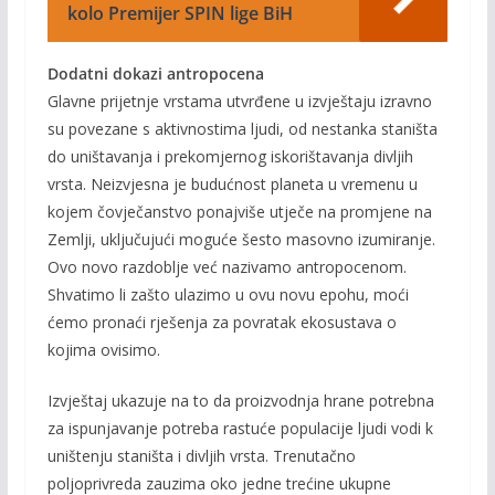
kolo Premijer SPIN lige BiH
Dodatni dokazi antropocena
Glavne prijetnje vrstama utvrđene u izvještaju izravno
su povezane s aktivnostima ljudi, od nestanka staništa
do uništavanja i prekomjernog iskorištavanja divljih
vrsta. Neizvjesna je budućnost planeta u vremenu u
kojem čovječanstvo ponajviše utječe na promjene na
Zemlji, uključujući moguće šesto masovno izumiranje.
Ovo novo razdoblje već nazivamo antropocenom.
Shvatimo li zašto ulazimo u ovu novu epohu, moći
ćemo pronaći rješenja za povratak ekosustava o
kojima ovisimo.
Izvještaj ukazuje na to da proizvodnja hrane potrebna
za ispunjavanje potreba rastuće populacije ljudi vodi k
uništenju staništa i divljih vrsta. Trenutačno
poljoprivreda zauzima oko jedne trećine ukupne