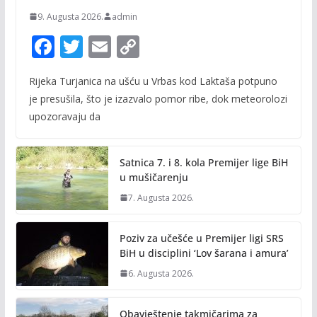
9. Augusta 2026.
admin
F
T
E
C
ac
w
m
o
Rijeka Turjanica na ušću u Vrbas kod Laktaša potpuno
e
itt
ai
p
je presušila, što je izazvalo pomor ribe, dok meteorolozi
b
er
l
y
upozoravaju da
o
Li
o
n
Satnica 7. i 8. kola Premijer lige BiH
k
k
u mušičarenju
7. Augusta 2026.
Poziv za učešće u Premijer ligi SRS
BiH u disciplini ‘Lov šarana i amura’
6. Augusta 2026.
Obavještenje takmičarima za