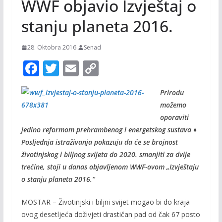
WWF objavio Izvještaj o
stanju planeta 2016.
28. Oktobra 2016.
Senad
F
T
E
C
ac
w
m
o
Prirodu
e
itt
ai
p
možemo
b
er
l
y
oporaviti
o
Li
jedino reformom prehrambenog i energetskog sustava ♦
o
n
Posljednja istraživanja pokazuju da će se brojnost
životinjskog i biljnog svijeta do 2020. smanjiti za dvije
k
k
trećine, stoji u danas objavljenom WWF-ovom „Izvještaju
o stanju planeta 2016.“
MOSTAR – Životinjski i biljni svijet mogao bi do kraja
ovog desetljeća doživjeti drastičan pad od čak 67 posto