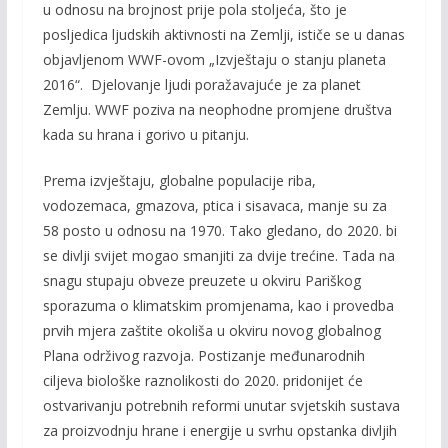
u odnosu na brojnost prije pola stoljeća, što je
posljedica ljudskih aktivnosti na Zemlji, ističe se u danas
objavljenom WWF-ovom „Izvještaju o stanju planeta
2016“. Djelovanje ljudi poražavajuće je za planet
Zemlju. WWF poziva na neophodne promjene društva
kada su hrana i gorivo u pitanju.
Prema izvještaju, globalne populacije riba,
vodozemaca, gmazova, ptica i sisavaca, manje su za
58 posto u odnosu na 1970. Tako gledano, do 2020. bi
se divlji svijet mogao smanjiti za dvije trećine. Tada na
snagu stupaju obveze preuzete u okviru Pariškog
sporazuma o klimatskim promjenama, kao i provedba
prvih mjera zaštite okoliša u okviru novog globalnog
Plana održivog razvoja. Postizanje međunarodnih
ciljeva biološke raznolikosti do 2020. pridonijet će
ostvarivanju potrebnih reformi unutar svjetskih sustava
za proizvodnju hrane i energije u svrhu opstanka divljih