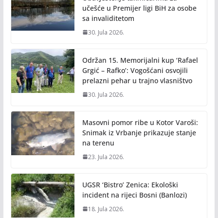
učešće u Premijer ligi BiH za osobe
sa invaliditetom
30. Jula 2026.
Održan 15. Memorijalni kup ‘Rafael
Grgić – Rafko’: Vogošćani osvojili
prelazni pehar u trajno vlasništvo
30. Jula 2026.
Masovni pomor ribe u Kotor Varoši:
Snimak iz Vrbanje prikazuje stanje
na terenu
23. Jula 2026.
UGSR ‘Bistro’ Zenica: Ekološki
incident na rijeci Bosni (Banlozi)
18. Jula 2026.