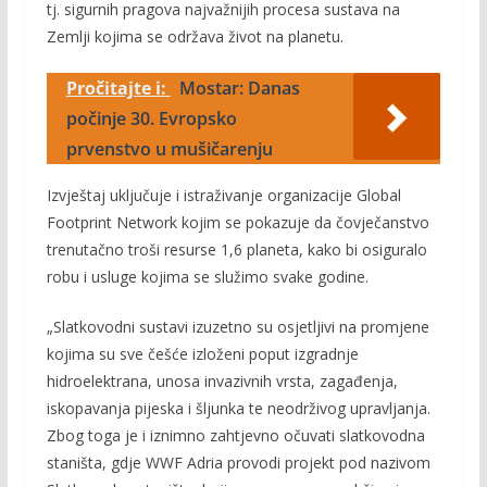
tj. sigurnih pragova najvažnijih procesa sustava na
Zemlji kojima se održava život na planetu.
Pročitajte i:
Mostar: Danas
počinje 30. Evropsko
prvenstvo u mušičarenju
Izvještaj uključuje i istraživanje organizacije Global
Footprint Network kojim se pokazuje da čovječanstvo
trenutačno troši resurse 1,6 planeta, kako bi osiguralo
robu i usluge kojima se služimo svake godine.
„Slatkovodni sustavi izuzetno su osjetljivi na promjene
kojima su sve češće izloženi poput izgradnje
hidroelektrana, unosa invazivnih vrsta, zagađenja,
iskopavanja pijeska i šljunka te neodrživog upravljanja.
Zbog toga je i iznimno zahtjevno očuvati slatkovodna
staništa, gdje WWF Adria provodi projekt pod nazivom