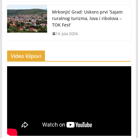
Mrkonjić Grad: Uskoro prvi ‘Sajam
ruralnog turizma, lova i ribolova –
TOK Fest’
16. Jula 2026.
Video klipovi