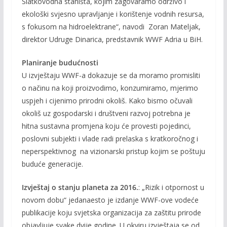
Slatkovodna staništa, kojim zagovaramo održivo i
ekološki svjesno upravljanje i korištenje vodnih resursa,
s fokusom na hidroelektrane“, navodi Zoran Mateljak,
direktor Udruge Dinarica, predstavnik WWF Adria u BiH.
Planiranje budućnosti
U izvještaju WWF-a dokazuje se da moramo promisliti
o načinu na koji proizvodimo, konzumiramo, mjerimo
uspjeh i cijenimo prirodni okoliš. Kako bismo očuvali
okoliš uz gospodarski i društveni razvoj potrebna je
hitna sustavna promjena koju će provesti pojedinci,
poslovni subjekti i vlade radi prelaska s kratkoročnog i
neperspektivnog na vizionarski pristup kojim se poštuju
buduće generacije.
Izvještaj o stanju planeta za 2016.
: „Rizik i otpornost u
novom dobu“ jedanaesto je izdanje WWF-ove vodeće
publikacije koju svjetska organizacija za zaštitu prirode
objavljuje svake dvije godine. U okviru izvještaja se od