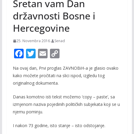
Sretan vam Dan
državnosti Bosne i
Hercegovine
25. Novembra 2016.
Senad
F
T
E
C
ac
w
m
o
Na ovaj dan, Prvi proglas ZAVNOBiH-a je glasio ovako
e
itt
ai
p
kako možete pročitati na slici ispod, izgledu tog
b
er
l
y
originalnog dokumenta.
o
Li
Danas komotno isti tekst možemo ‘copy – paste’, sa
o
n
izmjenom naziva pojedinih političkih subjekata koji se u
k
k
njemu pominju.
I nakon 73 godine, isto stanje – isto odstojanje.