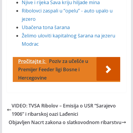
Njive i rijeka Sava kriju hiljade mina
Ribolovci zaspali u “opelu” - auto upalo u
jezero
Ubačena tona šarana
Želimo uloviti kapitalnog šarana na jezeru
Modrac
Pročitajte i:
Poziv za učešće u
Premijer Feeder ligi Bosne i
Hercegovine
VIDEO: TVSA Ribolov – Emisija o USR “Sarajevo
1906” i ribarskoj oazi Lađenici
Objavljen Nacrt zakona o slatkovodnom ribarstvu