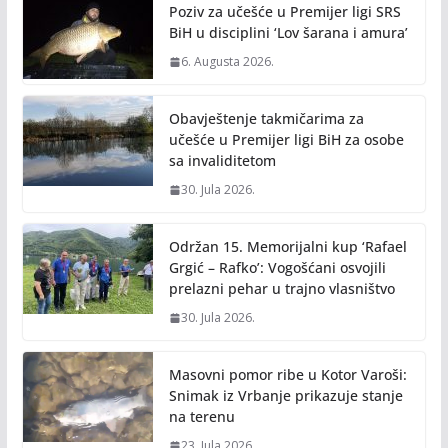
o
n
Poziv za učešće u Premijer ligi SRS
k
k
BiH u disciplini ‘Lov šarana i amura’
6. Augusta 2026.
Obavještenje takmičarima za
učešće u Premijer ligi BiH za osobe
sa invaliditetom
30. Jula 2026.
Održan 15. Memorijalni kup ‘Rafael
Grgić – Rafko’: Vogošćani osvojili
prelazni pehar u trajno vlasništvo
30. Jula 2026.
Masovni pomor ribe u Kotor Varoši:
Snimak iz Vrbanje prikazuje stanje
na terenu
23. Jula 2026.