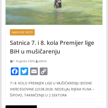
NAJNOVIJE VIJESTI
Satnica 7. i 8. kola Premijer lige
BiH u mušičarenju
7. Augusta 2026.
admin
F
T
E
C
ac
w
m
o
7 i 8. KOLO PREMIJER LIGE U MUŠIČARENJU BOSNE
e
itt
ai
p
IHERCEGOVINE (23.08.2026. NEDELJA) RIJEKA PLIVA –
b
er
l
y
ŠIPOVO, TAKMIČENJE U 2 SEKTORA
o
Li