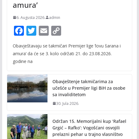
amura’
6. Augusta 2026.
admin
F
T
E
C
ac
w
m
o
Obavještavaju se takmičari Premijer lige ‘lovu šarana i
e
itt
ai
p
amura’ da će se 3. kolo održati 21. do 23.08.2026.
b
er
l
y
godine na
o
Li
o
n
Obavještenje takmičarima za
k
k
učešće u Premijer ligi BiH za osobe
sa invaliditetom
30. Jula 2026.
Održan 15. Memorijalni kup ‘Rafael
Grgić – Rafko’: Vogošćani osvojili
prelazni pehar u trajno vlasništvo