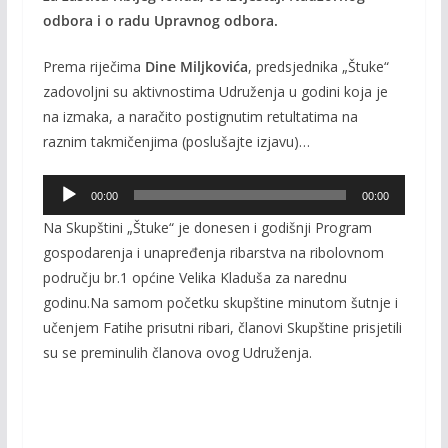
odbora i o radu Upravnog odbora.
Prema riječima
Dine Miljkovića
, predsjednika „Štuke“
zadovoljni su aktivnostima Udruženja u godini koja je
na izmaka, a naračito postignutim retultatima na
raznim takmičenjima (poslušajte izjavu)…
Audio
00:00
00:00
Player
Na Skupštini „Štuke“ je donesen i godišnji Program
gospodarenja i unapređenja ribarstva na ribolovnom
području br.1 općine Velika Kladuša za narednu
godinu.Na samom početku skupštine minutom šutnje i
učenjem Fatihe prisutni ribari, članovi Skupštine prisjetili
su se preminulih članova ovog Udruženja.