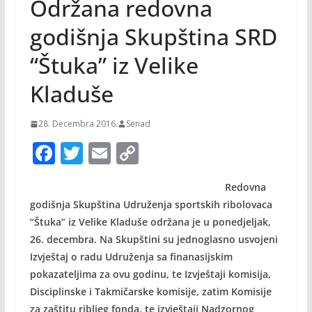
Održana redovna
godišnja Skupština SRD
“Štuka” iz Velike
Kladuše
28. Decembra 2016.
Senad
F
T
E
C
ac
w
m
o
Redovna
e
itt
ai
p
godišnja Skupština Udruženja sportskih ribolovaca
b
er
l
y
“Štuka” iz Velike Kladuše održana je u ponedjeljak,
o
Li
26. decembra. Na Skupštini su jednoglasno usvojeni
o
n
Izvještaj o radu Udruženja sa finanasijskim
pokazateljima za ovu godinu, te Izvještaji komisija,
k
k
Disciplinske i Takmičarske komisije, zatim Komisije
za zaštitu ribljeg fonda, te izvještaji Nadzornog