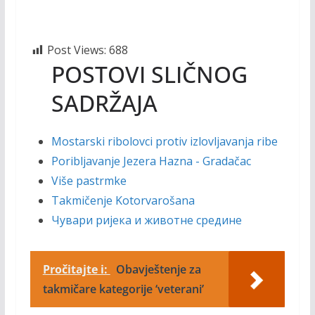
Post Views:
688
POSTOVI SLIČNOG
SADRŽAJA
Mostarski ribolovci protiv izlovljavanja ribe
Poribljavanje Jezera Hazna - Gradačac
Više pastrmke
Takmičenje Kotorvarošana
Чувари ријека и животне средине
Pročitajte i:
Obavještenje za
takmičare kategorije ‘veterani’