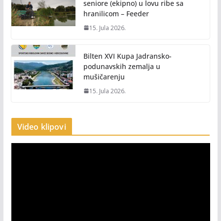
seniore (ekipno) u lovu ribe sa
hranilicom – Feeder
15. Jula 2026.
Bilten XVI Kupa Jadransko-
podunavskih zemalja u
mušičarenju
15. Jula 2026.
Video klipovi