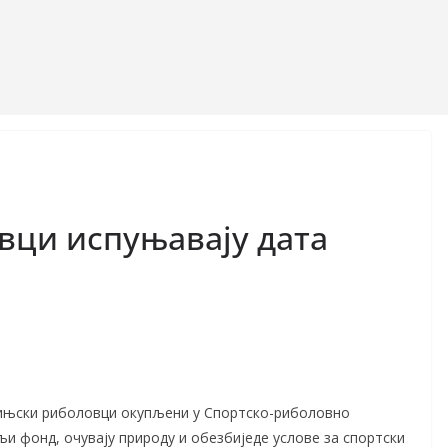
вци испуњавају дата
ињски риболовци окупљени у Спортско-риболовно
и фонд, очувају природу и обезбиједе услове за спортски