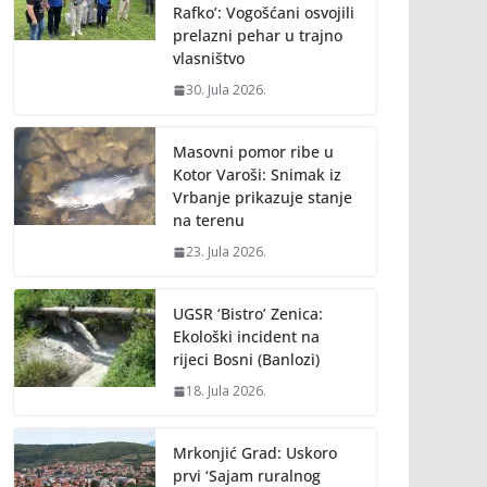
Rafko’: Vogošćani osvojili
prelazni pehar u trajno
vlasništvo
30. Jula 2026.
Masovni pomor ribe u
Kotor Varoši: Snimak iz
Vrbanje prikazuje stanje
na terenu
23. Jula 2026.
UGSR ‘Bistro’ Zenica:
Ekološki incident na
rijeci Bosni (Banlozi)
18. Jula 2026.
Mrkonjić Grad: Uskoro
prvi ‘Sajam ruralnog