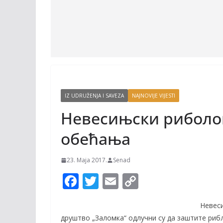
IZ UDRUŽENJA I SAVEZA
NAJNOVIJE VIJESTI
Невесињски риболо
обећања
23. Maja 2017.
Senad
F
T
E
C
ac
w
m
o
Невес
e
itt
ai
p
друштво „Заломка“ одлучни су да заштите рибљ