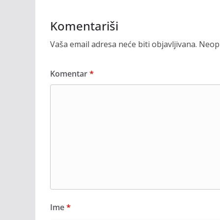
Komentariši
Vaša email adresa neće biti objavljivana.
Neoph
Komentar
*
Ime
*