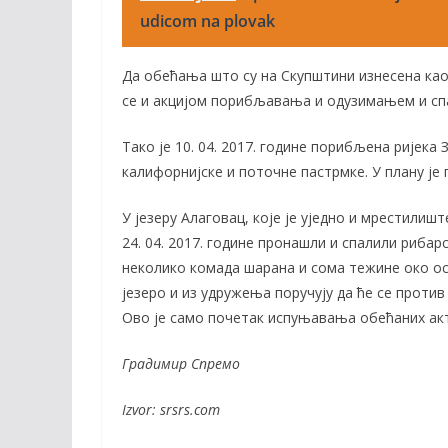
udicom na plovak
Да обећања што су на Скупштини изнесена као
се и акцијом порибљавања и одузимањем и сп
Тако је 10. 04. 2017. године порибљена ријека
калифорнијске и поточне пастрмке. У плану ј
У језеру Алаговац, које је уједно и мрестилиш
24. 04. 2017. године пронашли и спалили рибар
неколико комада шарана и сома тежине око ос
језеро и из удружења поручују да ће се проти
Ово је само почетак испуњавања обећаних акт
Градимир Спремо
Izvor: srsrs.com