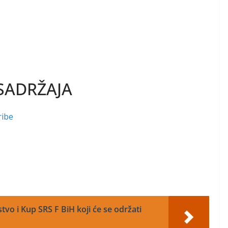
SADRŽAJA
ribe
vo i Kup SRS F BiH koji će se održati