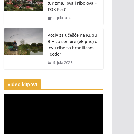
turizma, lova i ribolova –
TOK Fest’
16. Jula 2026.
Poziv za učešće na Kupu
BiH za seniore (ekipno) u
lovu ribe sa hranilicom –
Feeder
15. Jula 2026.
Video klipovi