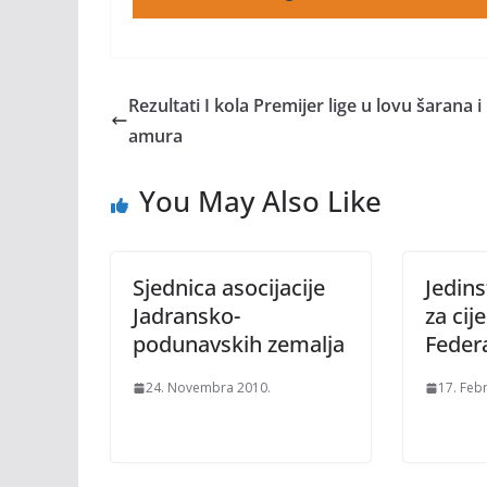
Rezultati I kola Premijer lige u lovu šarana i
amura
You May Also Like
Sjednica asocijacije
Jedin
Jadransko-
za cije
podunavskih zemalja
Federa
24. Novembra 2010.
17. Feb