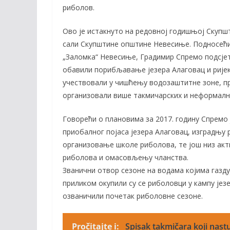
b
er
l
y
риболов.
o
Li
Ово је истакнуто на редовној годишњој Скупшт
o
n
сали Скупштине општине Невесиње. Подносећи 
k
k
„Заломка“ Невесиње, Градимир Спремо подсје
обавили порибљавање језера Алаговац и ријек
учествовали у чишћењу водозаштитне зоне, п
организовали више такмичарских и неформалн
Говорећи о плановима за 2017. годину Спрем
приобалног појаса језера Алаговац, изградњу 
организовање школе риболова, те још низ акт
риболова и омасовљењу чланства.
Званични отвор сезоне на водама којима газдуј
приликом окупили су се риболовци у кампу језе
озваничили почетак риболовне сезоне.
Pročitajte i:
Spisak takmičara koji nastu