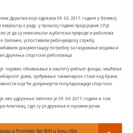
ини Друштва која одржана 09. 03. 2017. године у Великој
извјештај о раду у прошлој години предсједник СРД
тио је да су невесињски љубитељи природе и риболова
е Заломке, успоставили рибочуварску службу,
рибавили документацију потребну за газдовање водама и
их дружења спортских риболоваца.
о је најавио обнављање и заштиту рибљег фонда, чишћење
рибарског дома, сређивање такмичарске стазе код бране,
ивности које ће допринијети популаризацији спортског
е ово удружење започео је 09. 04. 2017. године и том
ра Алаговац, гдје су уз дружење и скромни ручак
paju u Premijer ligi BiH u lovu ribe