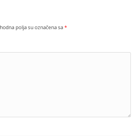
odna polja su označena sa
*