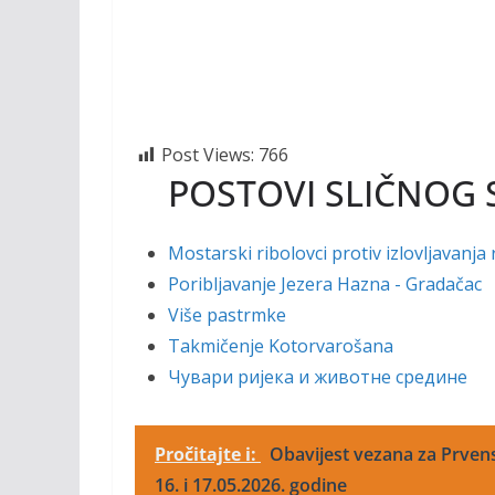
Post Views:
766
POSTOVI SLIČNOG 
Mostarski ribolovci protiv izlovljavanja 
Poribljavanje Jezera Hazna - Gradačac
Više pastrmke
Takmičenje Kotorvarošana
Чувари ријека и животне средине
Pročitajte i:
Obavijest vezana za Prvenst
16. i 17.05.2026. godine