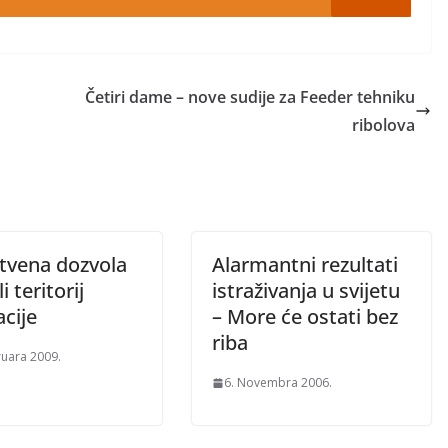
Četiri dame – nove sudije za Feeder tehniku
ribolova
stvena dozvola
Alarmantni rezultati
li teritorij
istraživanja u svijetu
cije
– More će ostati bez
riba
ruara 2009.
6. Novembra 2006.