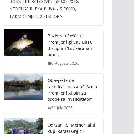
BOSNE IHERCEGOVINE (23.08.2026.
b
er
l
y
NEDELJA) RIJEKA PLIVA – ŠIPOVO,
o
Li
TAKMIČENJE U 2 SEKTORA
o
n
k
k
Poziv za učešće u
Premijer ligi SRS BiH u
disciplini ‘Lov šarana i
amura’
6. Augusta 2026.
Obavještenje
takmičarima za učešće u
Premijer ligi BiH za
osobe sa invaliditetom
30. Jula 2026.
Održan 15. Memorijalni
kup ‘Rafael Grgić –