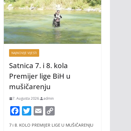
NAJNOVIJE VIJESTI
Satnica 7. i 8. kola
Premijer lige BiH u
mušičarenju
7. Augusta 2026.
admin
F
T
E
C
ac
w
m
o
7 i 8. KOLO PREMIJER LIGE U MUŠIČARENJU
e
itt
ai
p