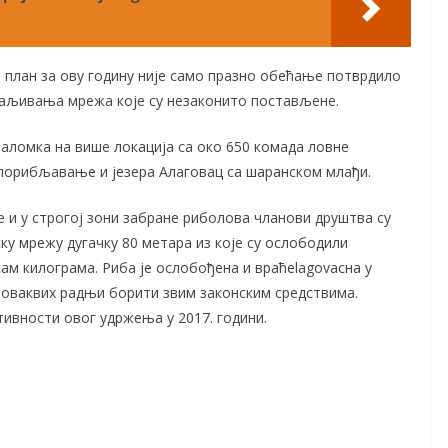
 план за ову годину није само празно обећање потврдило
аљивања мрежа које су незаконито постављене.
 Заломка на више локација са око 650 комада ловне
е порибљавање и језера Алаговац са шаранском млађи.
те и у строгој зони забране риболова чланови друштва су
ску мрежу дугачку 80 метара из које су ослободили
ам килограма. Риба је ослобођена и враћеlagovacна у
в оваквих радњи борити звим законским средствима.
ивности овог удржења у 2017. години.