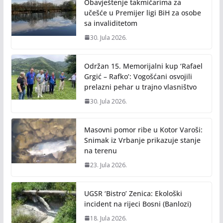
o
n
Obavještenje takmičarima za
k
k
učešće u Premijer ligi BiH za osobe
sa invaliditetom
30. Jula 2026.
Održan 15. Memorijalni kup ‘Rafael
Grgić – Rafko’: Vogošćani osvojili
prelazni pehar u trajno vlasništvo
30. Jula 2026.
Masovni pomor ribe u Kotor Varoši:
Snimak iz Vrbanje prikazuje stanje
na terenu
23. Jula 2026.
UGSR ‘Bistro’ Zenica: Ekološki
incident na rijeci Bosni (Banlozi)
18. Jula 2026.