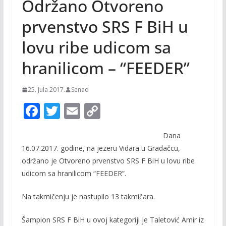
Održano Otvoreno
prvenstvo SRS F BiH u
lovu ribe udicom sa
hranilicom – “FEEDER”
25. Jula 2017.
Senad
F
T
E
C
ac
w
m
o
Dana
e
itt
ai
p
16.07.2017. godine, na jezeru Vidara u Gradačcu,
b
er
l
y
održano je Otvoreno prvenstvo SRS F BiH u lovu ribe
o
Li
udicom sa hranilicom “FEEDER”.
o
n
Na takmičenju je nastupilo 13 takmičara.
k
k
Šampion SRS F BiH u ovoj kategoriji je Taletović Amir iz