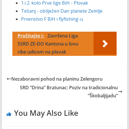
1.i 2. kolo Prve lige BiH - Plovak
Tešanj - obilježen Dan planete Zemlje
Prvenstvo F BiH i flyfishing-u
Pročitajte i:
Završena Liga
SSRD ZE-DO Kantona u lovu
ribe udicom na plovak
Nezaboravni pohod na planinu Zelengoru
SRD “Drina” Bratunac: Poziv na tradicionalnu
“Škobaljijadu”
You May Also Like