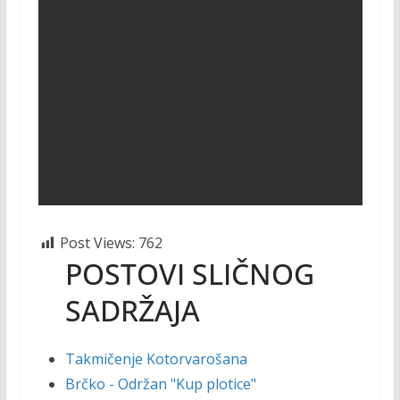
Post Views:
762
POSTOVI SLIČNOG
SADRŽAJA
Takmičenje Kotorvarošana
Brčko - Održan "Kup plotice"