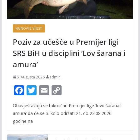
NAJNOVIJE VIJESTI
Poziv za učešće u Premijer ligi
SRS BiH u disciplini ‘Lov šarana i
amura’
6. Augusta 2026.
admin
F
T
E
C
ac
w
m
o
Obavještavaju se takmičari Premijer lige ‘lovu šarana i
e
itt
ai
p
amura’ da će se 3. kolo održati 21. do 23.08.2026.
b
er
l
y
godine na
o
Li