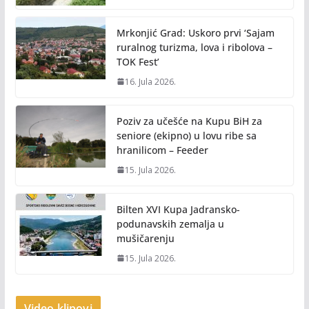
Mrkonjić Grad: Uskoro prvi ‘Sajam
ruralnog turizma, lova i ribolova –
TOK Fest’
16. Jula 2026.
Poziv za učešće na Kupu BiH za
seniore (ekipno) u lovu ribe sa
hranilicom – Feeder
15. Jula 2026.
Bilten XVI Kupa Jadransko-
podunavskih zemalja u
mušičarenju
15. Jula 2026.
Video klipovi