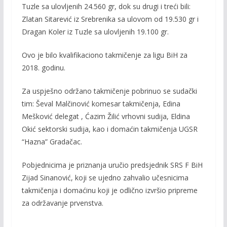
Tuzle sa ulovljenih 24.560 gr, dok su drugi i treći bili:
Zlatan Sitarević iz Srebrenika sa ulovom od 19.530 gr i
Dragan Koler iz Tuzle sa ulovljenih 19.100 gr.
Ovo je bilo kvalifikaciono takmičenje za ligu BiH za
2018. godinu.
Za uspješno održano takmičenje pobrinuo se sudački
tim: Ševal Malčinović komesar takmičenja, Edina
Mešković delegat , Ćazim Žilić vrhovni sudija, Eldina
Okić sektorski sudija, kao i domaćin takmičenja UGSR
“Hazna” Gradačac.
Pobjednicima je priznanja uručio predsjednik SRS F BiH
Zijad Sinanović, koji se ujedno zahvalio učesnicima
takmičenja i domaćinu koji je odlično izvršio pripreme
za održavanje prvenstva.