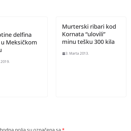
Murterski ribari kod
Kornata “ulovili”
tine delfina
minu tešku 300 kila
 u Meksičkom
u
3. Marta 2013.
 2019.
odna polja su označena sa
*