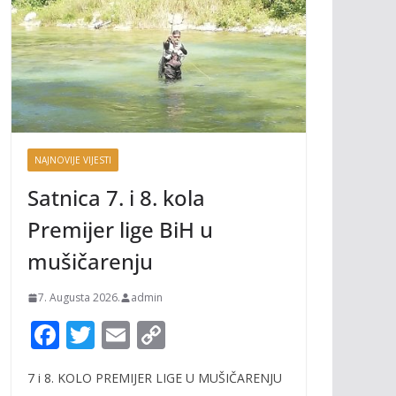
NAJNOVIJE VIJESTI
Satnica 7. i 8. kola
Premijer lige BiH u
mušičarenju
7. Augusta 2026.
admin
F
T
E
C
ac
w
m
o
7 i 8. KOLO PREMIJER LIGE U MUŠIČARENJU
e
itt
ai
p