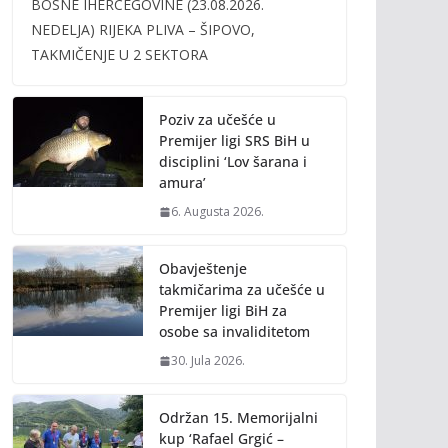
BOSNE IHERCEGOVINE (23.08.2026.
b
er
l
y
NEDELJA) RIJEKA PLIVA – ŠIPOVO,
o
Li
TAKMIČENJE U 2 SEKTORA
o
n
k
k
Poziv za učešće u
Premijer ligi SRS BiH u
disciplini ‘Lov šarana i
amura’
6. Augusta 2026.
Obavještenje
takmičarima za učešće u
Premijer ligi BiH za
osobe sa invaliditetom
30. Jula 2026.
Održan 15. Memorijalni
kup ‘Rafael Grgić –