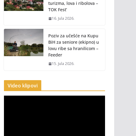
turizma, lova i ribolova –
TOK Fest’
16. Jula 2026.
Poziv za učešće na Kupu
BiH za seniore (ekipno) u
lovu ribe sa hranilicom –
Feeder
15. Jula 2026.
Video klipovi