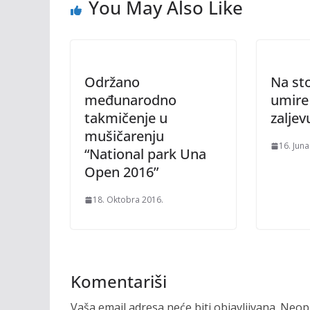
You May Also Like
Održano
Na sto
međunarodno
umire
takmičenje u
zaljev
mušičarenju
16. Juna
“National park Una
Open 2016”
18. Oktobra 2016.
Komentariši
Vaša email adresa neće biti objavljivana.
Neoph