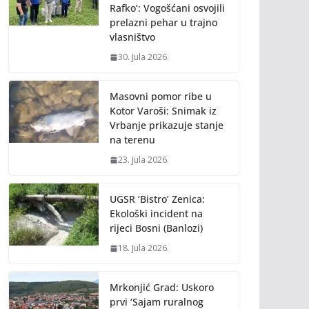
Rafko’: Vogošćani osvojili
prelazni pehar u trajno
vlasništvo
30. Jula 2026.
Masovni pomor ribe u
Kotor Varoši: Snimak iz
Vrbanje prikazuje stanje
na terenu
23. Jula 2026.
UGSR ‘Bistro’ Zenica:
Ekološki incident na
rijeci Bosni (Banlozi)
18. Jula 2026.
Mrkonjić Grad: Uskoro
prvi ‘Sajam ruralnog