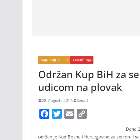
NAJNOVIJE VIJESTI
TAKMIČENJA
Održan Kup BiH za sen
udicom na plovak
28. Augusta 2017.
Senad
F
T
E
C
ac
w
m
o
Dana 2
e
itt
ai
p
održan je Kup Bosne i Hercegovine za seniore i seni