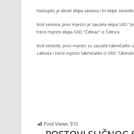
b
er
l
y
o
Li
Nastupilo je deset ekipa seniora i tri ekipe seniorki
o
n
Kod seniora, prvo mjesto je zauzela ekipa SRD “Jel
k
k
treće mjesto ekipa SRD “Čelinac” iz Čelinca.
Kod seniorki, prvo mjesto su zauzele takmičarke i
Laktaša i treće mjesto takmičarke iz SRD “Ukrinski 
Post Views:
915