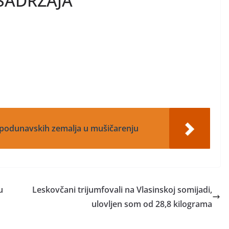
SADRŽAJA
-podunavskih zemalja u mušičarenju
u
Leskovčani trijumfovali na Vlasinskoj somijadi,
ulovljen som od 28,8 kilograma