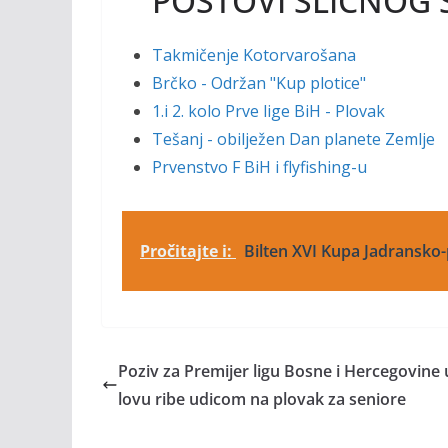
POSTOVI SLIČNOG 
Takmičenje Kotorvarošana
Brčko - Održan "Kup plotice"
1.i 2. kolo Prve lige BiH - Plovak
Tešanj - obilježen Dan planete Zemlje
Prvenstvo F BiH i flyfishing-u
Pročitajte i:
Bilten XVI Kupa Jadransko
Poziv za Premijer ligu Bosne i Hercegovine 
lovu ribe udicom na plovak za seniore