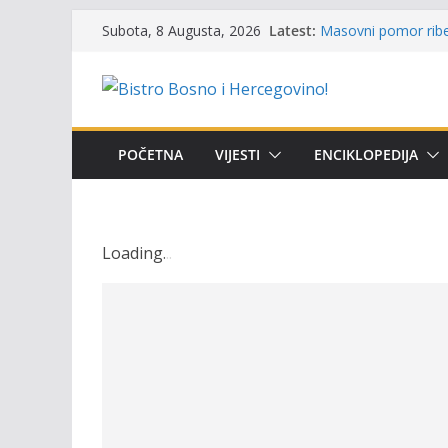
Skip
Latest:
Masovni pomor ribe 
Subota, 8 Augusta, 2026
to
prikazuje stanje na
Satnica 7. i 8. kola
content
Poziv za učešće u Pr
i amura’
Obavještenje takmič
osobe sa invalidite
POČETNA
VIJESTI
ENCIKLOPEDIJA
Održan 15. Memorija
osvojili prelazni pe
Loading
.
.
.