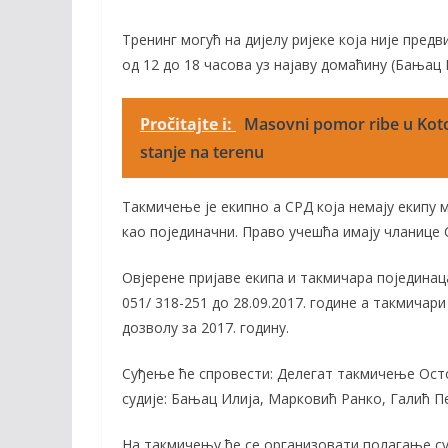
Тренинг могућ на дијелу ријеке која није предв
од 12 до 18 часова уз најаву домаћину (Бањац И
Pročitajte i:
Masovni pomor ribe u Kotor
stanje na terenu
Tакмичење је екипно а СРД која немају екипу м
као појединачни. Право учешћа имају чланице 
Овјерене пријаве екипа и такмичара појединац
051/ 318-251 до 28.09.2017. године а такмичар
дозволу за 2017. годину.
Суђење ће спровести: Делегат такмичење Осто
судије: Бањац Илија, Марковић Ранко, Галић П
На такмичењу ће се организовати полагање су