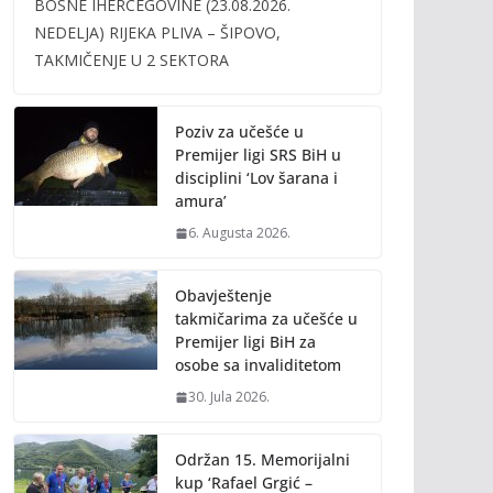
BOSNE IHERCEGOVINE (23.08.2026.
b
er
l
y
NEDELJA) RIJEKA PLIVA – ŠIPOVO,
o
Li
TAKMIČENJE U 2 SEKTORA
o
n
k
k
Poziv za učešće u
Premijer ligi SRS BiH u
disciplini ‘Lov šarana i
amura’
6. Augusta 2026.
Obavještenje
takmičarima za učešće u
Premijer ligi BiH za
osobe sa invaliditetom
30. Jula 2026.
Održan 15. Memorijalni
kup ‘Rafael Grgić –