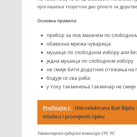
проглашења теоретски дио (уплате за друштвен
Основна правила:
прибор за лов махачем по слободном
обавезна мрежа чуварица
мушице по слободном избору али без
једна мушица по слободном избору
не смије бити додатних отежања на 
бодује се сва риба
у току такмичења такмичар не смије
Pročitajte i:
Hidroelektrana Buk Bijela: 
mladicu i promijeniti rijeku
Такмичарско-судијска комисија СРС РС