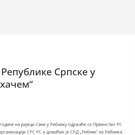
 Републике Српске у
ахачем“
. године на ријеци Сани у Рибнику одржаће се Првенство РС
у организацији СРС РС а домаћин је СРД „Рибник“ из Рибника.