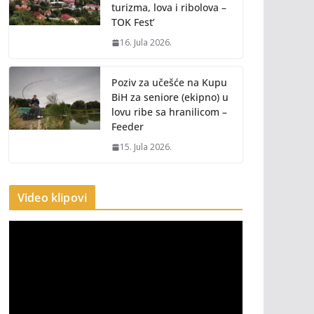
turizma, lova i ribolova –
TOK Fest’
16. Jula 2026.
Poziv za učešće na Kupu
BiH za seniore (ekipno) u
lovu ribe sa hranilicom –
Feeder
15. Jula 2026.
Video klipovi