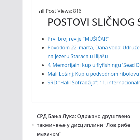
Post Views:
816
POSTOVI SLIČNOG 
Prvi broj revije "MUŠIČAR"
Povodom 22. marta, Dana voda: Udruženj
na jezeru Starača u Ilijašu
4. Memorijalni kup u flyfishingu 'Sead
Mali Lošinj: Kup u podvodnom ribolovu
SRD "Halil Sofradžija": 11. internaciona
CPД Бања Лука: Oдpжaно друштвено
такмичење у дисциплини “Лов рибе
махачем”