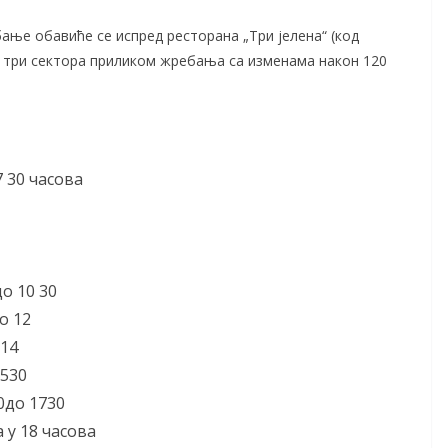
бање обавиће се испред ресторана „Три јелена“ (код
у три сектора приликом жребања са изменама након 120
7 30 часова
о 10 30
о 12
 14
1530
0до 1730
 у 18 часова