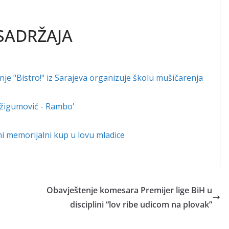
SADRŽAJA
e "Bistro!" iz Sarajeva organizuje školu mušičarenja
 Džigumović - Rambo'
lni memorijalni kup u lovu mladice
Obavještenje komesara Premijer lige BiH u
disciplini “lov ribe udicom na plovak”