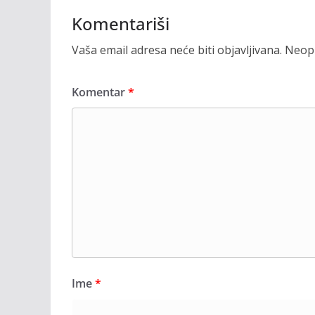
Komentariši
Vaša email adresa neće biti objavljivana.
Neoph
Komentar
*
Ime
*