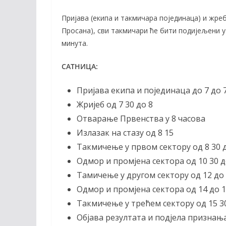
b
er
l
y
o
Li
Пријава (екипа и такмичара појединаца) и жре
Просана), сви такмичари ће бити подијељени 
o
n
минута.
k
k
САТНИЦА:
Пријава екипа и појединаца до 7 до 
Жријеб од 7 30 до 8
Отварање Првенства у 8 часова
Излазак на стазу од 8 15
Такмичење у првом сектору од 8 30 д
Одмор и промјена сектора од 10 30 д
Тамичење у другом сектору од 12 до
Oдмор и промјена сектора од 14 до 
Такмичење у трећем сектору од 15 3
Објава резултата и подјела признања