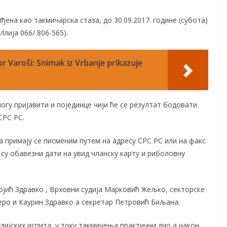
иђена као такмичарска стаза, до 30.09.2017. године (субота)
лија 066/ 806-565).
 Varoši: Snimak iz Vrbanje prikazuje
огу пријавити и појединце чији ће се резултат бодовати
СРС РС.
а примају се писменим путем на адресу СРС РС или на факс
и су обавезни дати на увид чланску карту и риболовну
јић Здравко , Врховни судија Марковић Жељко, секторске
еро и Каурин Здравко а секретар Петровић Биљана.
дијских испита, у току такмичења практични дио а након