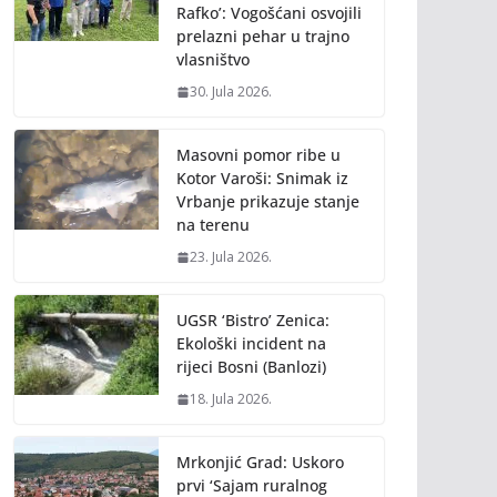
Rafko’: Vogošćani osvojili
prelazni pehar u trajno
vlasništvo
30. Jula 2026.
Masovni pomor ribe u
Kotor Varoši: Snimak iz
Vrbanje prikazuje stanje
na terenu
23. Jula 2026.
UGSR ‘Bistro’ Zenica:
Ekološki incident na
rijeci Bosni (Banlozi)
18. Jula 2026.
Mrkonjić Grad: Uskoro
prvi ‘Sajam ruralnog