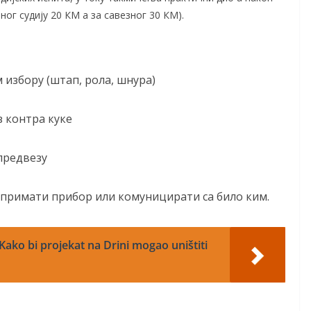
ог судију 20 КМ а за савезног 30 КМ).
 избору (штап, рола, шнура)
 контра куке
предвезу
 примати прибор или комуницирати са било ким.
Kako bi projekat na Drini mogao uništiti