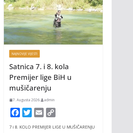
NAJNOVIJE VIJESTI
Satnica 7. i 8. kola
Premijer lige BiH u
mušičarenju
7. Augusta 2026.
admin
F
T
E
C
ac
w
m
o
7 i 8. KOLO PREMIJER LIGE U MUŠIČARENJU
e
itt
ai
p