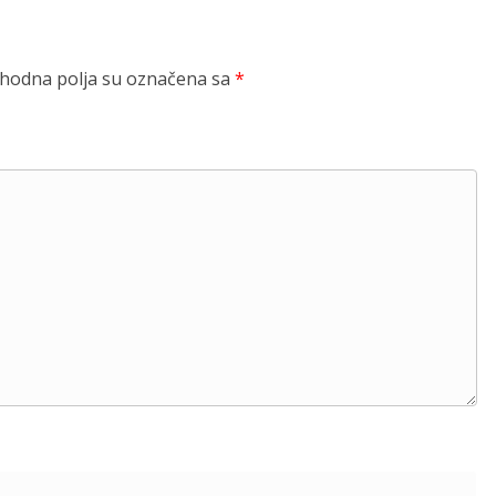
odna polja su označena sa
*