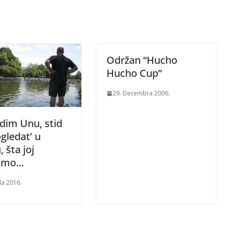
Održan “Hucho
Hucho Cup”
29. Decembra 2006.
idim Unu, stid
gledat’ u
 šta joj
ismo…
la 2016.