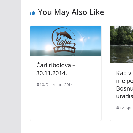
You May Also Like
Čari ribolova –
30.11.2014.
Kad v
me po
10. Decembra 2014.
Bosnu,
urad
12. Apri