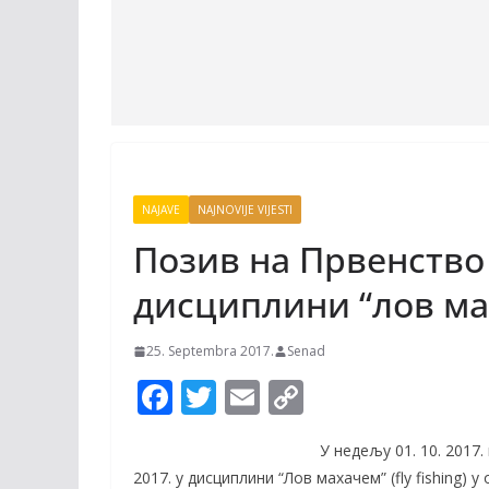
NAJAVE
NAJNOVIJE VIJESTI
Позив на Првенство
дисциплини “лов м
25. Septembra 2017.
Senad
F
T
E
C
ac
w
m
o
У недељу 01. 10. 2017
e
itt
ai
p
2017. у дисциплини “Лов махачем” (flу fishing) 