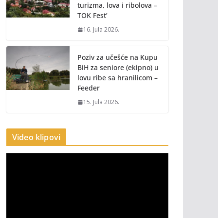
turizma, lova i ribolova –
TOK Fest’
16. Jula 2026.
Poziv za učešće na Kupu
BiH za seniore (ekipno) u
lovu ribe sa hranilicom –
Feeder
15. Jula 2026.
Video klipovi