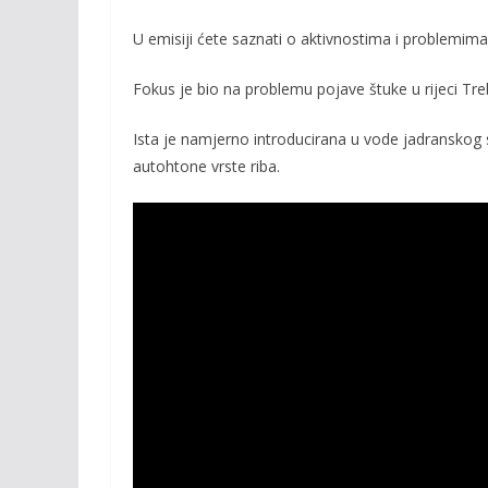
b
er
l
y
o
Li
U emisiji ćete saznati o aktivnostima i problemima 
o
n
Fokus je bio na problemu pojave štuke u rijeci Treb
k
k
Ista je namjerno introducirana u vode jadranskog sl
autohtone vrste riba.