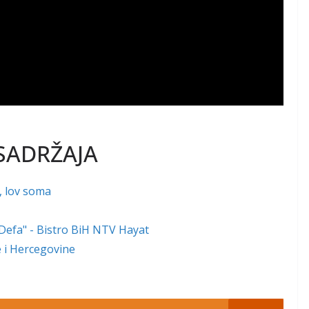
SADRŽAJA
, lov soma
"Defa" - Bistro BiH NTV Hayat
ne i Hercegovine