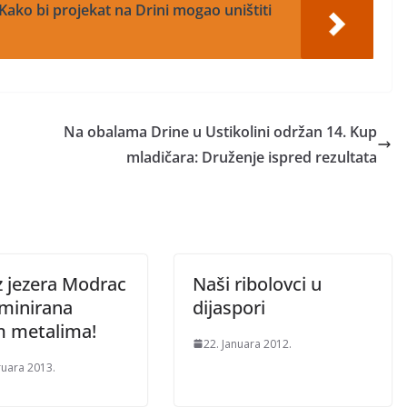
Kako bi projekat na Drini mogao uništiti
Na obalama Drine u Ustikolini održan 14. Kup
mladičara: Druženje ispred rezultata
z jezera Modrac
Naši ribolovci u
minirana
dijaspori
m metalima!
22. Januara 2012.
ruara 2013.