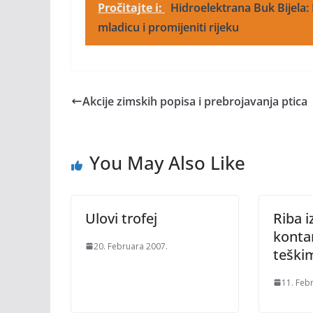
Pročitajte i:
Hidroelektrana Buk Bijela: 
mladicu i promijeniti rijeku
Akcije zimskih popisa i prebrojavanja ptica
You May Also Like
Ulovi trofej
Riba i
konta
20. Februara 2007.
teški
11. Feb