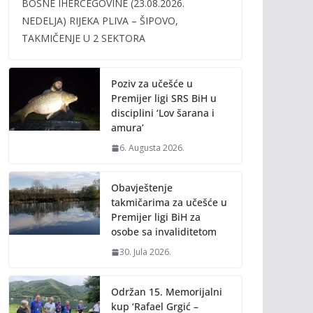
BOSNE IHERCEGOVINE (23.08.2026.
b
er
l
y
NEDELJA) RIJEKA PLIVA – ŠIPOVO,
o
Li
TAKMIČENJE U 2 SEKTORA
o
n
k
k
Poziv za učešće u
Premijer ligi SRS BiH u
disciplini ‘Lov šarana i
amura’
6. Augusta 2026.
Obavještenje
takmičarima za učešće u
Premijer ligi BiH za
osobe sa invaliditetom
30. Jula 2026.
Održan 15. Memorijalni
kup ‘Rafael Grgić –