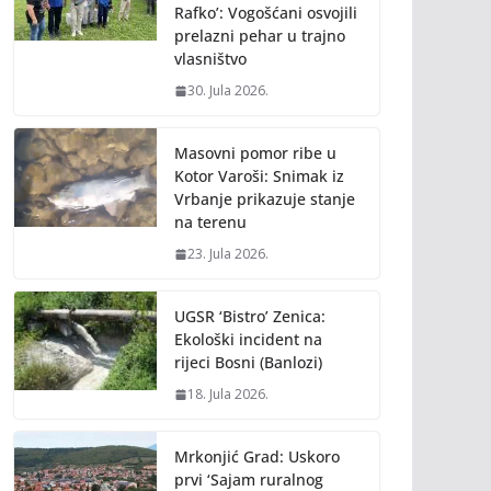
Rafko’: Vogošćani osvojili
prelazni pehar u trajno
vlasništvo
30. Jula 2026.
Masovni pomor ribe u
Kotor Varoši: Snimak iz
Vrbanje prikazuje stanje
na terenu
23. Jula 2026.
UGSR ‘Bistro’ Zenica:
Ekološki incident na
rijeci Bosni (Banlozi)
18. Jula 2026.
Mrkonjić Grad: Uskoro
prvi ‘Sajam ruralnog