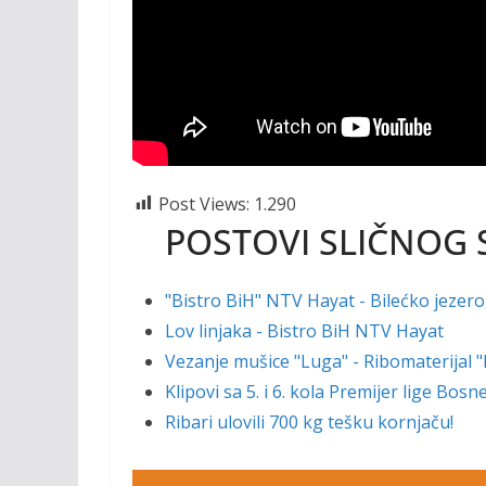
Post Views:
1.290
POSTOVI SLIČNOG 
"Bistro BiH" NTV Hayat - Bilećko jezero
Lov linjaka - Bistro BiH NTV Hayat
Vezanje mušice "Luga" - Ribomaterijal 
Klipovi sa 5. i 6. kola Premijer lige Bos
Ribari ulovili 700 kg tešku kornjaču!