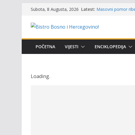
Skip
Održan 15. Memorija
Latest:
Subota, 8 Augusta, 2026
osvojili prelazni pe
to
Masovni pomor ribe 
content
prikazuje stanje na
Satnica 7. i 8. kola
Poziv za učešće u Pr
i amura’
POČETNA
VIJESTI
ENCIKLOPEDIJA
Obavještenje takmič
osobe sa invalidite
Loading
.
.
.