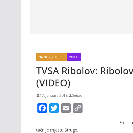
NAJNOVIJE VIJESTI
VIDEO
TVSA Ribolov: Ribolov 
(VIDEO)
17. Januara 2018.
Senad
F
T
E
C
ac
w
m
o
Emisija
e
itt
ai
p
tačnije mjestu Struge.