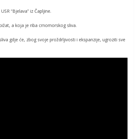
USR “Bjelava” iz Čapljine.
ižat, a koja je riba crnomorskog sliva.
iva gdje će, zbog svoje proždrljivosti i ekspanzije, ugroziti sve