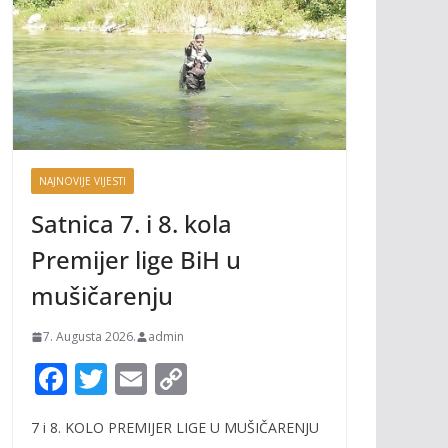
NAJNOVIJE VIJESTI
Satnica 7. i 8. kola
Premijer lige BiH u
mušičarenju
7. Augusta 2026.
admin
F
T
E
C
ac
w
m
o
7 i 8. KOLO PREMIJER LIGE U MUŠIČARENJU
e
itt
ai
p